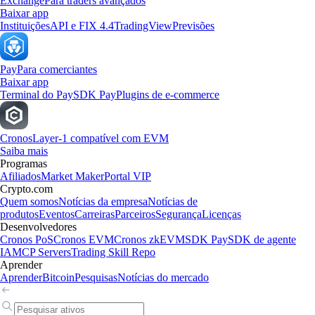
Exchange
Para traders avançados
Baixar app
Instituições
API e FIX 4.4
TradingView
Previsões
Pay
Para comerciantes
Baixar app
Terminal do Pay
SDK Pay
Plugins de e-commerce
Cronos
Layer-1 compatível com EVM
Saiba mais
Programas
Afiliados
Market Maker
Portal VIP
Crypto.com
Quem somos
Notícias da empresa
Notícias de
produtos
Eventos
Carreiras
Parceiros
Segurança
Licenças
Desenvolvedores
Cronos PoS
Cronos EVM
Cronos zkEVM
SDK Pay
SDK de agente
IA
MCP Servers
Trading Skill Repo
Aprender
Aprender
Bitcoin
Pesquisas
Notícias do mercado