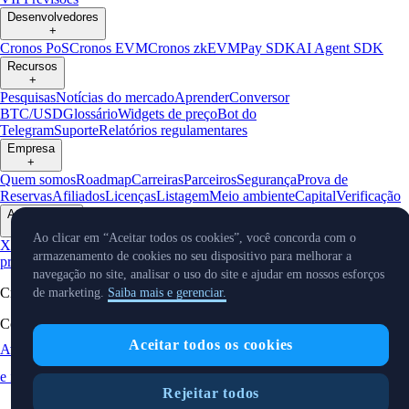
Desenvolvedores
+
Cronos PoS
Cronos EVM
Cronos zkEVM
Pay SDK
AI Agent SDK
Recursos
+
Pesquisas
Notícias do mercado
Aprender
Conversor
BTC/USD
Glossário
Widgets de preço
Bot do
Telegram
Suporte
Relatórios regulamentares
Empresa
+
Quem somos
Roadmap
Carreiras
Parceiros
Segurança
Prova de
Reservas
Afiliados
Licenças
Listagem
Meio ambiente
Capital
Verificação
Atualizações
+
Ao clicar em “Aceitar todos os cookies”, você concorda com o
X
Notícias de
armazenamento de cookies no seu dispositivo para melhorar a
produtos
Eventos
Reddit
Discord
Instagram
Facebook
Linkedin
TradingVi
navegação no site, analisar o uso do site e ajudar em nossos esforços
Cryptocurrency in Every Wallet™
de marketing.
Saiba mais e gerenciar.
Copyright © 2018 - 2026 Crypto.com. Todos os direitos reservados.
Aceitar todos os cookies
Aviso de Privacidade
Status
Localização
Preferências de cookies
e idioma
Rejeitar todos