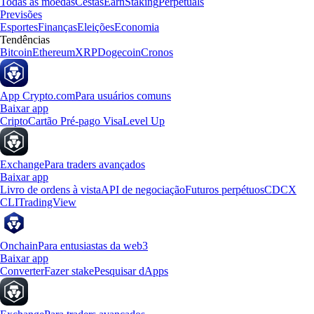
Todas as moedas
Cestas
Earn
Staking
Perpetuals
Previsões
Esportes
Finanças
Eleições
Economia
Tendências
Bitcoin
Ethereum
XRP
Dogecoin
Cronos
App Crypto.com
Para usuários comuns
Baixar app
Cripto
Cartão Pré-pago Visa
Level Up
Exchange
Para traders avançados
Baixar app
Livro de ordens à vista
API de negociação
Futuros perpétuos
CDCX
CLI
TradingView
Onchain
Para entusiastas da web3
Baixar app
Converter
Fazer stake
Pesquisar dApps