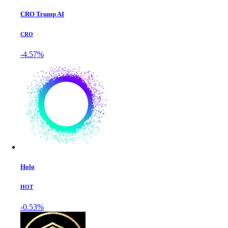
CRO Trump AI
CRO
-4.57%
Holo
HOT
-0.53%