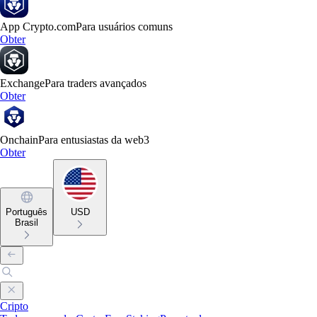
App Crypto.com
Para usuários comuns
Obter
Exchange
Para traders avançados
Obter
Onchain
Para entusiastas da web3
Obter
Português
USD
Brasil
Cripto