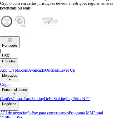
Crypto.com em certas jurisdições devido a restrições regulamentares
potenciais ou reais.
Português
|
USD
Produtos
+
App Crypto.com
Avançado
Onchain
Level Up
Mercados
+
Cripto
Funcionalidades
+
Cartões
Cestas
Earn
Staking
DeFi Staking
Pay
Prime
NFT
Negócios
+
API de negociação
Pay para comerciantes
Programa MM
Portal
VIP
Previsões