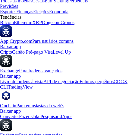
Todas as moedas
Cestas
Earn
Staking
Perpetuals
Previsões
Esportes
Finanças
Eleições
Economia
Tendências
Bitcoin
Ethereum
XRP
Dogecoin
Cronos
App Crypto.com
Para usuários comuns
Baixar app
Cripto
Cartão Pré-pago Visa
Level Up
Exchange
Para traders avançados
Baixar app
Livro de ordens à vista
API de negociação
Futuros perpétuos
CDCX
CLI
TradingView
Onchain
Para entusiastas da web3
Baixar app
Converter
Fazer stake
Pesquisar dApps