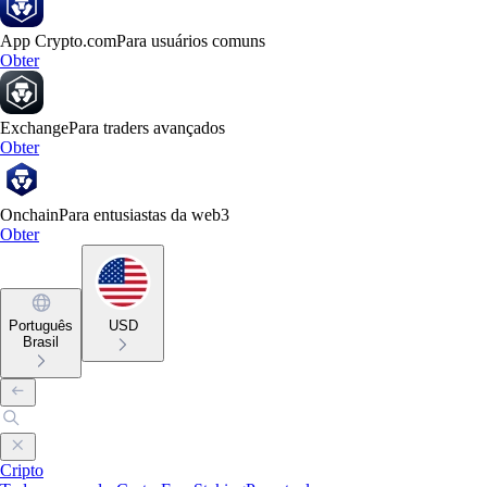
App Crypto.com
Para usuários comuns
Obter
Exchange
Para traders avançados
Obter
Onchain
Para entusiastas da web3
Obter
Português
USD
Brasil
Cripto