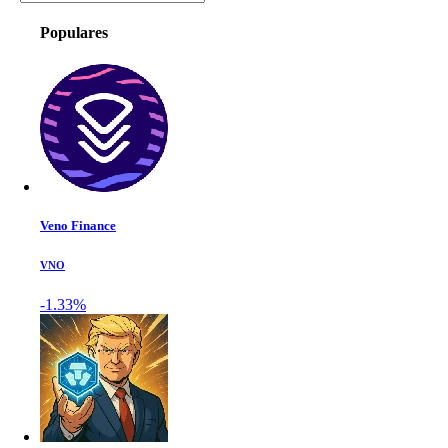
Populares
Veno Finance
VNO
-1.33%