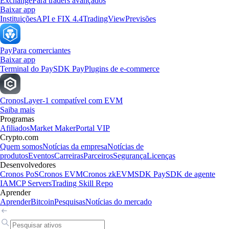
Exchange
Para traders avançados
Baixar app
Instituições
API e FIX 4.4
TradingView
Previsões
Pay
Para comerciantes
Baixar app
Terminal do Pay
SDK Pay
Plugins de e-commerce
Cronos
Layer-1 compatível com EVM
Saiba mais
Programas
Afiliados
Market Maker
Portal VIP
Crypto.com
Quem somos
Notícias da empresa
Notícias de
produtos
Eventos
Carreiras
Parceiros
Segurança
Licenças
Desenvolvedores
Cronos PoS
Cronos EVM
Cronos zkEVM
SDK Pay
SDK de agente
IA
MCP Servers
Trading Skill Repo
Aprender
Aprender
Bitcoin
Pesquisas
Notícias do mercado