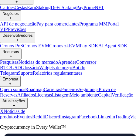
+
Cartões
Cestas
Earn
Staking
DeFi Staking
Pay
Prime
NFT
Negócios
+
API de negociação
Pay para comerciantes
Programa MM
Portal
VIP
Previsões
Desenvolvedores
+
Cronos PoS
Cronos EVM
Cronos zkEVM
Pay SDK
AI Agent SDK
Recursos
+
Pesquisas
Notícias do mercado
Aprender
Conversor
BTC/USD
Glossário
Widgets de preço
Bot do
Telegram
Suporte
Relatórios regulamentares
Empresa
+
Quem somos
Roadmap
Carreiras
Parceiros
Segurança
Prova de
Reservas
Afiliados
Licenças
Listagem
Meio ambiente
Capital
Verificação
Atualizações
+
X
Notícias de
produtos
Eventos
Reddit
Discord
Instagram
Facebook
Linkedin
TradingVi
Cryptocurrency in Every Wallet™