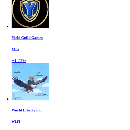
Yield Guild Games
YGG
+1.73%
World Liberty Fi...
WLFI