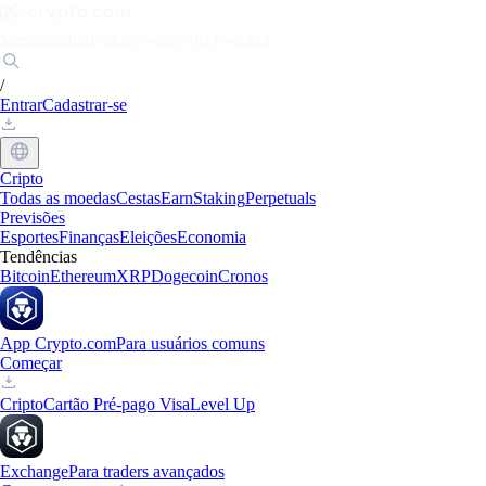
Mercados
Indivíduos
Negócios
Descubra
/
Entrar
Cadastrar-se
Cripto
Todas as moedas
Cestas
Earn
Staking
Perpetuals
Previsões
Esportes
Finanças
Eleições
Economia
Tendências
Bitcoin
Ethereum
XRP
Dogecoin
Cronos
App Crypto.com
Para usuários comuns
Começar
Cripto
Cartão Pré-pago Visa
Level Up
Exchange
Para traders avançados