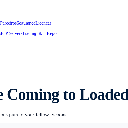
Parceiros
Segurança
Licenças
MCP Servers
Trading Skill Repo
e Coming to Loaded
ious pain to your fellow tycoons