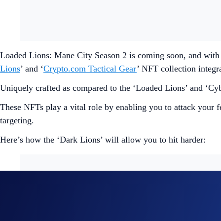
Loaded Lions: Mane City Season 2 is coming soon, and with
Lions
’ and ‘
Crypto.com Tactical Gear
’ NFT collection integra
Uniquely crafted as compared to the ‘Loaded Lions’ and ‘Cyber
These NFTs play a vital role by enabling you to attack your f
targeting.
Here’s how the ‘Dark Lions’ will allow you to hit harder:
Bring the pain to your fellow tycoons in Loaded Lions: Ma