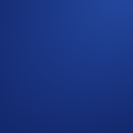
ed Lions, Cyber Cubs, and The Mane Net.
T community.
com App.
m NFT.