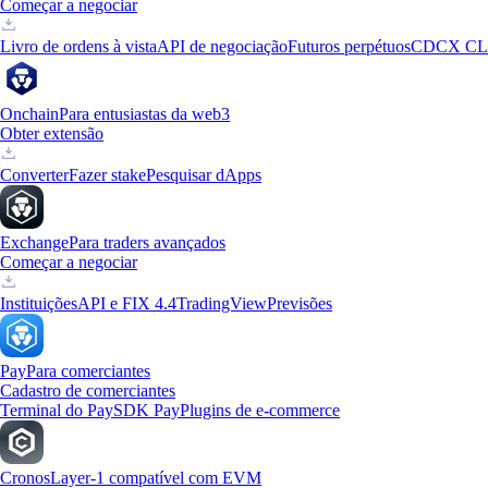
Começar a negociar
Livro de ordens à vista
API de negociação
Futuros perpétuos
CDCX CL
Onchain
Para entusiastas da web3
Obter extensão
Converter
Fazer stake
Pesquisar dApps
Exchange
Para traders avançados
Começar a negociar
Instituições
API e FIX 4.4
TradingView
Previsões
Pay
Para comerciantes
Cadastro de comerciantes
Terminal do Pay
SDK Pay
Plugins de e-commerce
Cronos
Layer-1 compatível com EVM