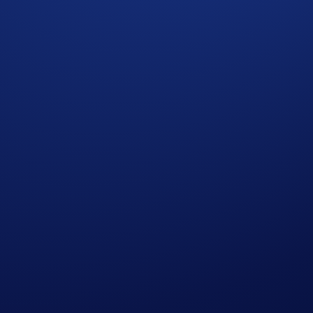
dade da Crypto.com
onde explicamos como usamos e protegemos seus d