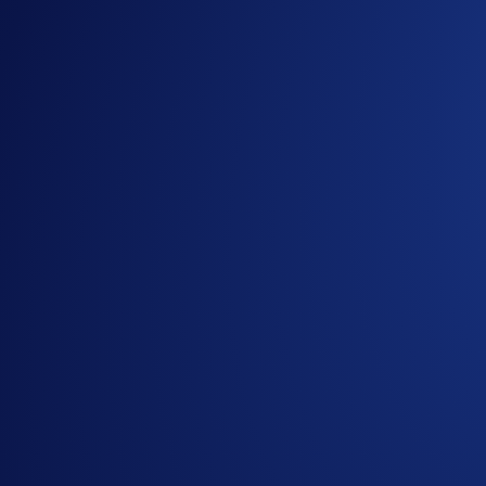
Helpful Links
Join us on X
for the latest updates on all things Load
Join us on Discord
to connect with the Crypto.com NF
Guide
for completing KYC verification in the Crypto.
Guide
for buying and selling collectibles on Crypto.co
Mane City Official
Discord Channel
Mane City Official
Telegram Channel
Compartilhar com amigos