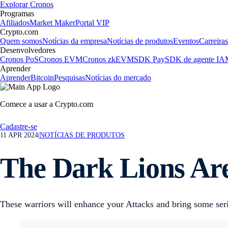
Explorar Cronos
Programas
Afiliados
Market Maker
Portal VIP
Crypto.com
Quem somos
Notícias da empresa
Notícias de produtos
Eventos
Carreiras
Desenvolvedores
Cronos PoS
Cronos EVM
Cronos zkEVM
SDK Pay
SDK de agente IA
Aprender
Aprender
Bitcoin
Pesquisas
Notícias do mercado
Comece a usar a Crypto.com
Cadastre-se
11 APR 2024
|
NOTÍCIAS DE PRODUTOS
The Dark Lions Ar
These warriors will enhance your Attacks and bring some ser