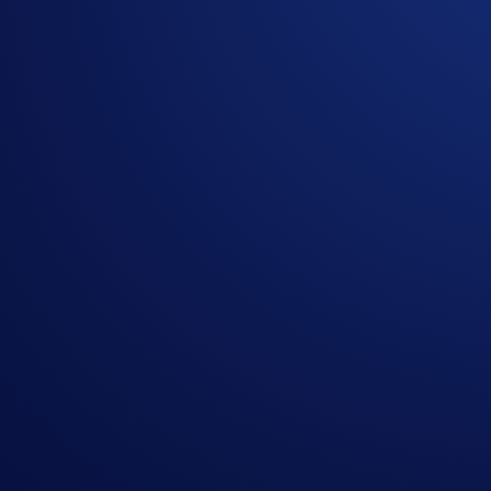
Pronto para começar sua jornada cripto?
Receba o guia passo a passo para abrir
uma conta na Crypto.com
Enviar
Ao clicar no botão Enviar, você reconhece que leu o
Aviso de Privaci