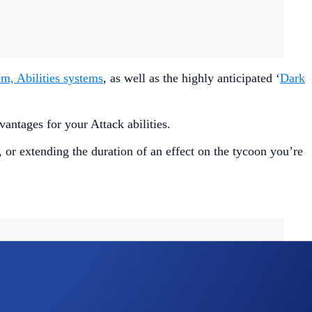
em, Abilities systems
, as well as the highly anticipated ‘
Dark
antages for your Attack abilities.
 or extending the duration of an effect on the tycoon you’re
 ‘Dark Lion’ NFT? Get yours
here
.