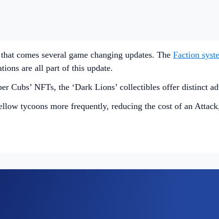
 that comes several game changing updates. The
Faction syst
tions are all part of this update.
 Cubs’ NFTs, the ‘Dark Lions’ collectibles offer distinct adv
ellow tycoons more frequently, reducing the cost of an Attack,
ne City Season 2 with the menacing Dark Lions! Don’t own a