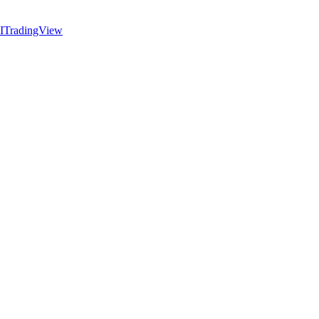
I
TradingView