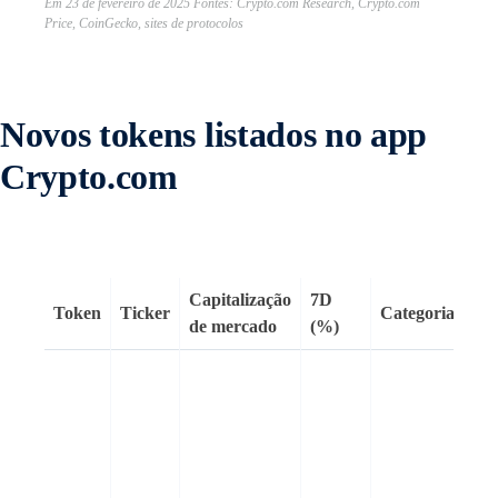
Em 23 de fevereiro de 2025 Fontes: Crypto.com Research, Crypto.com
Price, CoinGecko, sites de protocolos
Novos tokens listados no app
Crypto.com
Capitalização
7D
Token
Ticker
Categoria
Ob
de mercado
(%)
Ant
co
Lit
He
blo