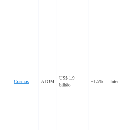
US$ 1,9
Cosmos
ATOM
+1.5%
Interopera
bilhão