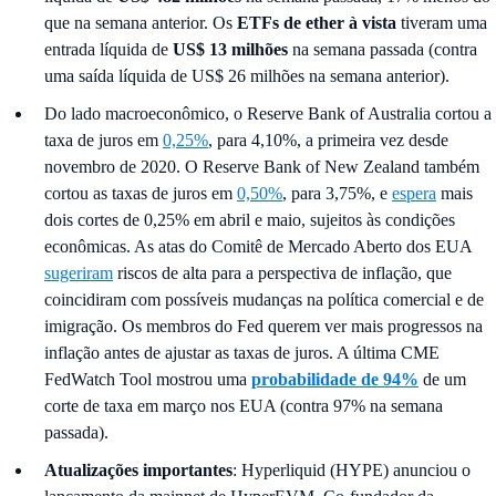
que na semana anterior. Os
ETFs de ether à vista
tiveram uma
entrada líquida de
US$ 13 milhões
na semana passada (contra
uma saída líquida de US$ 26 milhões na semana anterior).
Do lado macroeconômico, o Reserve Bank of Australia cortou a
taxa de juros em
0,25%
, para 4,10%, a primeira vez desde
novembro de 2020. O Reserve Bank of New Zealand também
cortou as taxas de juros em
0,50%
, para 3,75%, e
espera
mais
dois cortes de 0,25% em abril e maio, sujeitos às condições
econômicas. As atas do Comitê de Mercado Aberto dos EUA
sugeriram
riscos de alta para a perspectiva de inflação, que
coincidiram com possíveis mudanças na política comercial e de
imigração. Os membros do Fed querem ver mais progressos na
inflação antes de ajustar as taxas de juros. A última CME
FedWatch Tool mostrou uma
probabilidade de 94%
de um
corte de taxa em março nos EUA (contra 97% na semana
passada).
Atualizações importantes
: Hyperliquid (HYPE) anunciou o