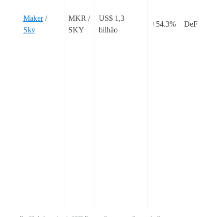
Maker
/
MKR /
US$ 1,3
+54.3%
DeFi
Sky
SKY
bilhão