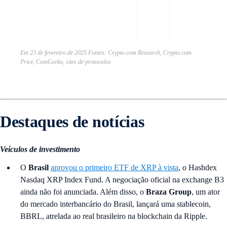
tok
gov
nat
Em 23 de fevereiro de 2025 Fontes: Crypto.com Research, Crypto.com
Price, CoinGecko, sites de protocolos
Destaques de notícias
Veículos de investimento
O
Brasil
aprovou o primeiro ETF de XRP à vista
, o Hashdex
Nasdaq XRP Index Fund. A negociação oficial na exchange B3
ainda não foi anunciada. Além disso, o
Braza Group
, um ator
do mercado interbancário do Brasil, lançará uma stablecoin,
BBRL, atrelada ao real brasileiro na blockchain da Ripple.