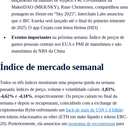
lançamento da mainnet de HyperEVM, Co-fundador da
MakerDAO (MKR/SKY), Rune Christensen, compartilhou uma
postagem no fórum em “Sky 2025”, Interchain Labs anunciou
que o IBC Eureka será lançado até o final do primeiro trimestre
de 2025; O app Crypto.com listou Heima (HEI)
Eventos importantes
na próxima semana: Índice de preços de
gastos pessoais centrais nos EUA e PMI de manufatura e não
manufatura da NBS da China
Índice de mercado semanal
Todos os três índices mostraram uma pequena queda na semana
passada; índices de preço, volume e volatilidade caíram
-1,83%
,
-4,62%
e
-4,18%
, respectivamente. Os preços caíram no final da
semana e depois se recuperaram, coincidindo com a exchange de
criptomoedas Bybit enfrentando um
hack de mais de US$ 1,4 bilhão
em tokens relacionados ao ether (ETH em stake líquido e tokens ERC-
20). Posteriormente, ela anunciou um
programa de recompensas
para