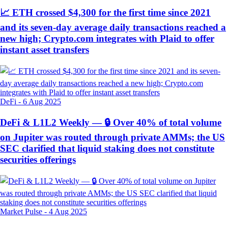
📈 ETH crossed $4,300 for the first time since 2021
and its seven-day average daily transactions reached a
new high; Crypto.com integrates with Plaid to offer
instant asset transfers
DeFi
-
6 Aug 2025
DeFi & L1L2 Weekly — 🔒 Over 40% of total volume
on Jupiter was routed through private AMMs; the US
SEC clarified that liquid staking does not constitute
securities offerings
Market Pulse
-
4 Aug 2025