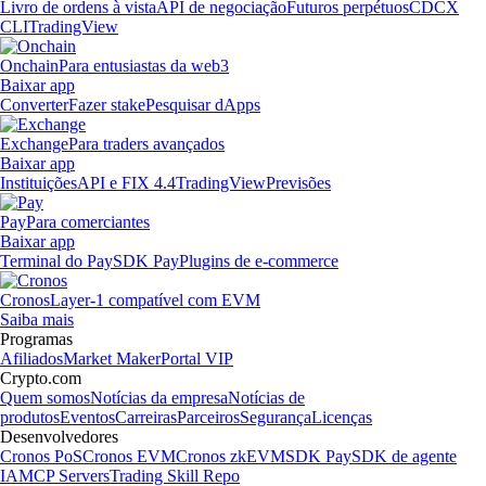
Livro de ordens à vista
API de negociação
Futuros perpétuos
CDCX
CLI
TradingView
Onchain
Para entusiastas da web3
Baixar app
Converter
Fazer stake
Pesquisar dApps
Exchange
Para traders avançados
Baixar app
Instituições
API e FIX 4.4
TradingView
Previsões
Pay
Para comerciantes
Baixar app
Terminal do Pay
SDK Pay
Plugins de e-commerce
Cronos
Layer-1 compatível com EVM
Saiba mais
Programas
Afiliados
Market Maker
Portal VIP
Crypto.com
Quem somos
Notícias da empresa
Notícias de
produtos
Eventos
Carreiras
Parceiros
Segurança
Licenças
Desenvolvedores
Cronos PoS
Cronos EVM
Cronos zkEVM
SDK Pay
SDK de agente
IA
MCP Servers
Trading Skill Repo