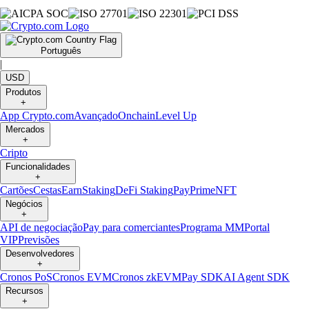
Português
|
USD
Produtos
+
App Crypto.com
Avançado
Onchain
Level Up
Mercados
+
Cripto
Funcionalidades
+
Cartões
Cestas
Earn
Staking
DeFi Staking
Pay
Prime
NFT
Negócios
+
API de negociação
Pay para comerciantes
Programa MM
Portal
VIP
Previsões
Desenvolvedores
+
Cronos PoS
Cronos EVM
Cronos zkEVM
Pay SDK
AI Agent SDK
Recursos
+