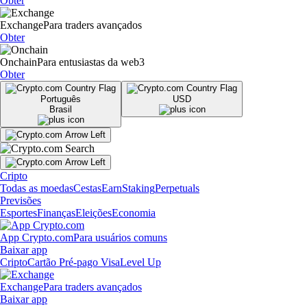
Obter
Exchange
Para traders avançados
Obter
Onchain
Para entusiastas da web3
Obter
Português
USD
Brasil
Cripto
Todas as moedas
Cestas
Earn
Staking
Perpetuals
Previsões
Esportes
Finanças
Eleições
Economia
App Crypto.com
Para usuários comuns
Baixar app
Cripto
Cartão Pré-pago Visa
Level Up
Exchange
Para traders avançados
Baixar app