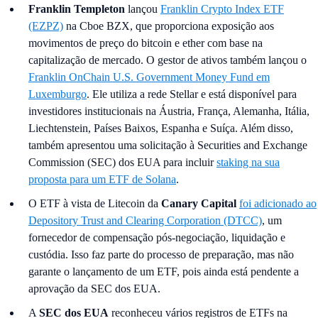
Franklin Templeton
lançou
Franklin Crypto Index ETF
(EZPZ)
na Cboe BZX, que proporciona exposição aos
movimentos de preço do bitcoin e ether com base na
capitalização de mercado. O gestor de ativos também lançou o
Franklin OnChain U.S. Government Money Fund em
Luxemburgo
. Ele utiliza a rede Stellar e está disponível para
investidores institucionais na Áustria, França, Alemanha, Itália,
Liechtenstein, Países Baixos, Espanha e Suíça. Além disso,
também apresentou uma solicitação à Securities and Exchange
Commission (SEC) dos EUA para incluir
staking na sua
proposta para um ETF de Solana
.
O ETF à vista de Litecoin da
Canary Capital
foi adicionado ao
Depository Trust and Clearing Corporation (DTCC)
, um
fornecedor de compensação pós-negociação, liquidação e
custódia. Isso faz parte do processo de preparação, mas não
garante o lançamento de um ETF, pois ainda está pendente a
aprovação da SEC dos EUA.
A
SEC dos EUA
reconheceu vários registros de ETFs na