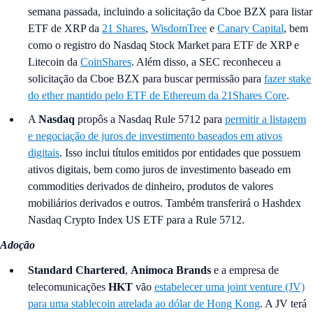
semana passada, incluindo a solicitação da Cboe BZX para listar
ETF de XRP da
21 Shares
,
WisdomTree
e
Canary Capital
, bem
como o registro do Nasdaq Stock Market para ETF de XRP e
Litecoin da
CoinShares
. Além disso, a SEC reconheceu a
solicitação da Cboe BZX para buscar permissão para
fazer stake
do ether mantido pelo ETF de Ethereum da 21Shares Core
.
A
Nasdaq
propôs a Nasdaq Rule 5712 para
permitir a listagem
e negociação de juros de investimento baseados em ativos
digitais
. Isso inclui títulos emitidos por entidades que possuem
ativos digitais, bem como juros de investimento baseado em
commodities derivados de dinheiro, produtos de valores
mobiliários derivados e outros. Também transferirá o Hashdex
Nasdaq Crypto Index US ETF para a Rule 5712.
Adoção
Standard Chartered
,
Animoca Brands
e a empresa de
telecomunicações
HKT
vão
estabelecer uma joint venture (JV)
para uma stablecoin atrelada ao dólar de Hong Kong
. A JV terá