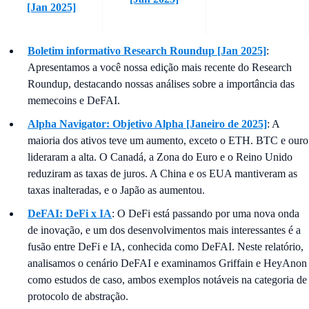
[Jan 2025]
Boletim informativo Research Roundup [Jan 2025]
:
Apresentamos a você nossa edição mais recente do Research
Roundup, destacando nossas análises sobre a importância das
memecoins e DeFAI.
Alpha Navigator: Objetivo Alpha [Janeiro de 2025]
: A
maioria dos ativos teve um aumento, exceto o ETH. BTC e ouro
lideraram a alta. O Canadá, a Zona do Euro e o Reino Unido
reduziram as taxas de juros. A China e os EUA mantiveram as
taxas inalteradas, e o Japão as aumentou.
DeFAI: DeFi x IA
: O DeFi está passando por uma nova onda
de inovação, e um dos desenvolvimentos mais interessantes é a
fusão entre DeFi e IA, conhecida como DeFAI. Neste relatório,
analisamos o cenário DeFAI e examinamos Griffain e HeyAnon
como estudos de caso, ambos exemplos notáveis na categoria de
protocolo de abstração.