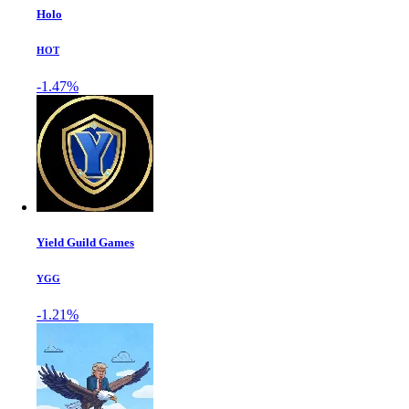
Holo
HOT
-1.47%
Yield Guild Games
YGG
-1.21%