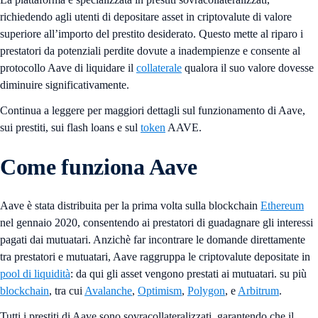
richiedendo agli utenti di depositare asset in criptovalute di valore
superiore all’importo del prestito desiderato. Questo mette al riparo i
prestatori da potenziali perdite dovute a inadempienze e consente al
protocollo Aave di liquidare il
collaterale
qualora il suo valore dovesse
diminuire significativamente.
Continua a leggere per maggiori dettagli sul funzionamento di Aave,
sui prestiti, sui flash loans e sul
token
AAVE.
Come funziona Aave
Aave è stata distribuita per la prima volta sulla blockchain
Ethereum
nel gennaio 2020, consentendo ai prestatori di guadagnare gli interessi
pagati dai mutuatari. Anzichè far incontrare le domande direttamente
tra prestatori e mutuatari, Aave raggruppa le criptovalute depositate in
pool di liquidità
: da qui gli asset vengono prestati ai mutuatari. su più
blockchain
, tra cui
Avalanche
,
Optimism
,
Polygon
, e
Arbitrum
.
Tutti i prestiti di Aave sono sovracollateralizzati, garantendo che il