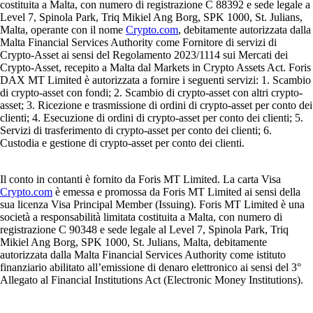
costituita a Malta, con numero di registrazione C 88392 e sede legale a
Level 7, Spinola Park, Triq Mikiel Ang Borg, SPK 1000, St. Julians,
Malta, operante con il nome
Crypto.com
, debitamente autorizzata dalla
Malta Financial Services Authority come Fornitore di servizi di
Crypto-Asset ai sensi del Regolamento 2023/1114 sui Mercati dei
Crypto-Asset, recepito a Malta dal Markets in Crypto Assets Act. Foris
DAX MT Limited è autorizzata a fornire i seguenti servizi: 1. Scambio
di crypto-asset con fondi; 2. Scambio di crypto-asset con altri crypto-
asset; 3. Ricezione e trasmissione di ordini di crypto-asset per conto dei
clienti; 4. Esecuzione di ordini di crypto-asset per conto dei clienti; 5.
Servizi di trasferimento di crypto-asset per conto dei clienti; 6.
Custodia e gestione di crypto-asset per conto dei clienti.
Il conto in contanti è fornito da Foris MT Limited. La carta Visa
Crypto.com
è emessa e promossa da Foris MT Limited ai sensi della
sua licenza Visa Principal Member (Issuing). Foris MT Limited è una
società a responsabilità limitata costituita a Malta, con numero di
registrazione C 90348 e sede legale al Level 7, Spinola Park, Triq
Mikiel Ang Borg, SPK 1000, St. Julians, Malta, debitamente
autorizzata dalla Malta Financial Services Authority come istituto
finanziario abilitato all’emissione di denaro elettronico ai sensi del 3°
Allegato al Financial Institutions Act (Electronic Money Institutions).