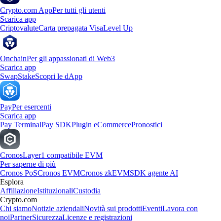
Crypto.com App
Per tutti gli utenti
Scarica app
Criptovalute
Carta prepagata Visa
Level Up
Onchain
Per gli appassionati di Web3
Scarica app
Swap
Stake
Scopri le dApp
Pay
Per esercenti
Scarica app
Pay Terminal
Pay SDK
Plugin eCommerce
Pronostici
Cronos
Layer1 compatibile EVM
Per saperne di più
Cronos PoS
Cronos EVM
Cronos zkEVM
SDK agente AI
Esplora
Affiliazione
Istituzionali
Custodia
Crypto.com
Chi siamo
Notizie aziendali
Novità sui prodotti
Eventi
Lavora con
noi
Partner
Sicurezza
Licenze e registrazioni