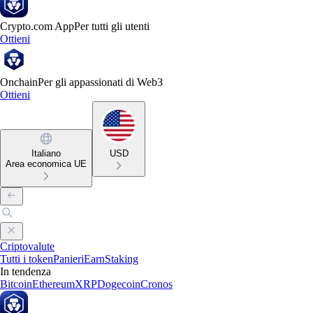
Crypto.com App
Per tutti gli utenti
Ottieni
Onchain
Per gli appassionati di Web3
Ottieni
Italiano
USD
Area economica UE
Criptovalute
Tutti i token
Panieri
Earn
Staking
In tendenza
Bitcoin
Ethereum
XRP
Dogecoin
Cronos