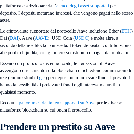
piattaforma e selezionare dall’
elenco degli asset supportati
per il
deposito. I depositi maturano interessi, che vengono pagati nello stesso
asset.
Le criptovalute supportate dal protocollo Aave includono Ether (
ETH
),
Dai (
DAI
), Aave (
AAVE
), USD Coin (
USDC
) e molte altre, a
seconda della rete blockchain scelta. I token depositati contribuiscono
alle pool di liquidità, con gli interessi distribuiti e pagati dai mutuatari.
Essendo un protocollo decentralizzato, le transazioni di Aave
avvengono direttamente sulla blockchain e richiedono commissioni di
rete (commissioni di
gas
) per depositare o prelevare fondi. I prestatori
hanno la possibilità di prelevare i fondi e gli interessi maturati in
qualsiasi momento.
Ecco una
panoramica dei token supportati su Aave
per le diverse
piattaforme blockchain su cui opera il protocollo.
Prendere un prestito su Aave