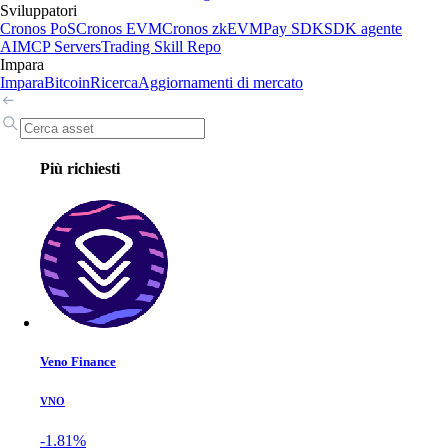
Sviluppatori
Cronos PoS
Cronos EVM
Cronos zkEVM
Pay SDK
SDK agente
AI
MCP Servers
Trading Skill Repo
Impara
Impara
Bitcoin
Ricerca
Aggiornamenti di mercato
Più richiesti
Veno Finance
VNO
-1.81%