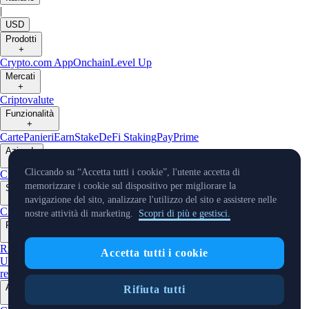
|
USD
Prodotti
+
Crypto.com App
Onchain
Level Up
Mercati
+
Criptovalute
Funzionalità
+
Carte
Panieri
Earn
Stake
DeFi Staking
Pay
Prime
Aziende
+
Cliccando su “Accetta tutti i cookie”, l'utente accetta di
Custodia
Pay (per i rivenditori)
memorizzare i cookie sul dispositivo per migliorare la
Sviluppatori
+
navigazione del sito, analizzare l'utilizzo del sito e assistere nelle
Cronos PoS
Cronos EVM
Cronos zkEVM
Pay SDK
SDK agenti AI
nostre attività di marketing.
Scopri di più e gestisci.
Risorse
+
Ricerca
Aggiornamenti di mercato
Impara
Convertitore BTC/
Accetta tutti i cookie
USD
Glossario
Widget di prezzo
Bot Telegram
Informativa sui
reclami
Assistenza
Panoramica crypto
Azienda
Rifiuta tutti
+