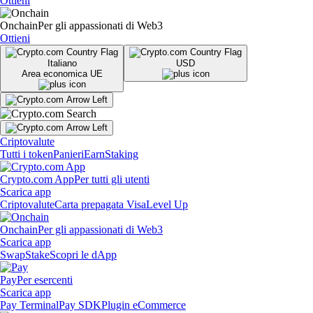
Ottieni
Onchain
Per gli appassionati di Web3
Ottieni
Italiano
USD
Area economica UE
Criptovalute
Tutti i token
Panieri
Earn
Staking
Crypto.com App
Per tutti gli utenti
Scarica app
Criptovalute
Carta prepagata Visa
Level Up
Onchain
Per gli appassionati di Web3
Scarica app
Swap
Stake
Scopri le dApp
Pay
Per esercenti
Scarica app
Pay Terminal
Pay SDK
Plugin eCommerce