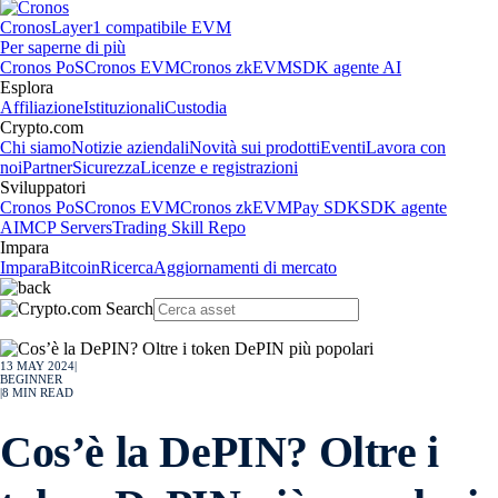
Cronos
Layer1 compatibile EVM
Per saperne di più
Cronos PoS
Cronos EVM
Cronos zkEVM
SDK agente AI
Esplora
Affiliazione
Istituzionali
Custodia
Crypto.com
Chi siamo
Notizie aziendali
Novità sui prodotti
Eventi
Lavora con
noi
Partner
Sicurezza
Licenze e registrazioni
Sviluppatori
Cronos PoS
Cronos EVM
Cronos zkEVM
Pay SDK
SDK agente
AI
MCP Servers
Trading Skill Repo
Impara
Impara
Bitcoin
Ricerca
Aggiornamenti di mercato
13 MAY 2024
|
BEGINNER
|
8
MIN READ
Cos’è la DePIN? Oltre i