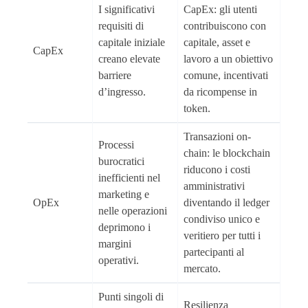
I significativi
CapEx: gli utenti
requisiti di
contribuiscono con
capitale iniziale
capitale, asset e
CapEx
creano elevate
lavoro a un obiettivo
barriere
comune, incentivati
d’ingresso.
da ricompense in
token.
Transazioni on-
Processi
chain: le blockchain
burocratici
riducono i costi
inefficienti nel
amministrativi
marketing e
OpEx
diventando il ledger
nelle operazioni
condiviso unico e
deprimono i
veritiero per tutti i
margini
partecipanti al
operativi.
mercato.
Punti singoli di
Resilienza