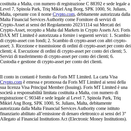
costituita a Malta, con numero di registrazione C 88392 e sede legale a
Level 7, Spinola Park, Triq Mikiel Ang Borg, SPK 1000, St. Julians,
Malta, operante con il nome
Crypto.com
, debitamente autorizzata dalla
Malta Financial Services Authority come Fornitore di servizi di
Crypto-Asset ai sensi del Regolamento 2023/1114 sui Mercati dei
Crypto-Asset, recepito a Malta dal Markets in Crypto Assets Act. Foris
DAX MT Limited è autorizzata a fornire i seguenti servizi: 1. Scambio
di crypto-asset con fondi; 2. Scambio di crypto-asset con altri crypto-
asset; 3. Ricezione e trasmissione di ordini di crypto-asset per conto dei
clienti; 4. Esecuzione di ordini di crypto-asset per conto dei clienti; 5.
Servizi di trasferimento di crypto-asset per conto dei clienti; 6.
Custodia e gestione di crypto-asset per conto dei clienti.
Il conto in contanti è fornito da Foris MT Limited. La carta Visa
Crypto.com
è emessa e promossa da Foris MT Limited ai sensi della
sua licenza Visa Principal Member (Issuing). Foris MT Limited è una
società a responsabilità limitata costituita a Malta, con numero di
registrazione C 90348 e sede legale al Level 7, Spinola Park, Triq
Mikiel Ang Borg, SPK 1000, St. Julians, Malta, debitamente
autorizzata dalla Malta Financial Services Authority come istituto
finanziario abilitato all’emissione di denaro elettronico ai sensi del 3°
Allegato al Financial Institutions Act (Electronic Money Institutions).