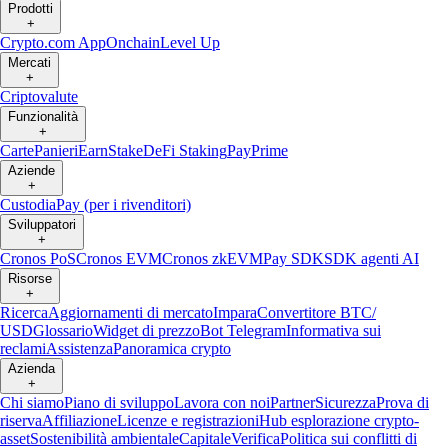
Prodotti
+
Crypto.com App
Onchain
Level Up
Mercati
+
Criptovalute
Funzionalità
+
Carte
Panieri
Earn
Stake
DeFi Staking
Pay
Prime
Aziende
+
Custodia
Pay (per i rivenditori)
Sviluppatori
+
Cronos PoS
Cronos EVM
Cronos zkEVM
Pay SDK
SDK agenti AI
Risorse
+
Ricerca
Aggiornamenti di mercato
Impara
Convertitore BTC/
USD
Glossario
Widget di prezzo
Bot Telegram
Informativa sui
reclami
Assistenza
Panoramica crypto
Azienda
+
Chi siamo
Piano di sviluppo
Lavora con noi
Partner
Sicurezza
Prova di
riserva
Affiliazione
Licenze e registrazioni
Hub esplorazione crypto-
asset
Sostenibilità ambientale
Capitale
Verifica
Politica sui conflitti di