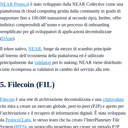
NEAR Protocol
è stato sviluppato dalla NEAR Collective come una
piattaforma di cloud computing gestita dalla community in grado di
supportare fino a 100.000 transazioni al secondo (tps). Inoltre, offre
indirizzi comprensibili all’uomo e un processo di onboarding
semplificato per gli sviluppatori di applicazioni decentralizzate
(
DApp
).
Il token nativo,
NEAR
, funge da mezzo di scambio principale
all’interno dell’ecosistema della piattaforma ed è utilizzato
principalmente dai
validatori
per lo staking; NEAR viene distribuito
come ricompensa ai validatori in cambio del servizio alla rete.
5. Filecoin (FIL)
Filecoin
è una rete di archiviazione decentralizzata e una
criptovaluta
che mira a creare un mercato globale, peer-to-peer (P2P) e aperto per
l’archiviazione e il recupero di informazioni digitali. È stata sviluppata
da
Protocol Labs
, lo stesso team che ha creato l’InterPlanetary File
System (
IPFS
), un protocollo progettato per creare un metodo P2P