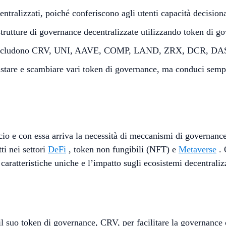
ntralizzati, poiché conferiscono agli utenti capacità decisiona
rutture di governance decentralizzate utilizzando token di g
2023 includono CRV, UNI, AAVE, COMP, LAND, ZRX, DCR, 
stare e scambiare vari token di governance, ma conduci sempr
io e con essa arriva la necessità di meccanismi di governance 
ti nei settori
DeFi
, token non fungibili (NFT) e
Metaverse
. 
aratteristiche uniche e l’impatto sugli ecosistemi decentralizz
a il suo token di governance, CRV, per facilitare la governanc