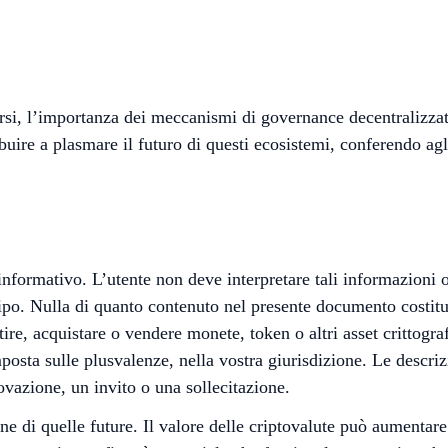
i, l’importanza dei meccanismi di governance decentralizzata
uire a plasmare il futuro di questi ecosistemi, conferendo agl
 informativo. L’utente non deve interpretare tali informazioni 
o tipo. Nulla di quanto contenuto nel presente documento costi
ire, acquistare o vendere monete, token o altri asset crittograf
osta sulle plusvalenze, nella vostra giurisdizione. Le descriz
vazione, un invito o una sollecitazione.
 di quelle future. Il valore delle criptovalute può aumentare 