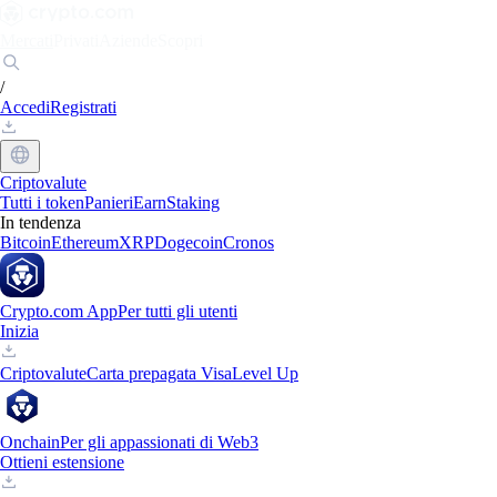
Mercati
Privati
Aziende
Scopri
/
Accedi
Registrati
Criptovalute
Tutti i token
Panieri
Earn
Staking
In tendenza
Bitcoin
Ethereum
XRP
Dogecoin
Cronos
Crypto.com App
Per tutti gli utenti
Inizia
Criptovalute
Carta prepagata Visa
Level Up
Onchain
Per gli appassionati di Web3
Ottieni estensione