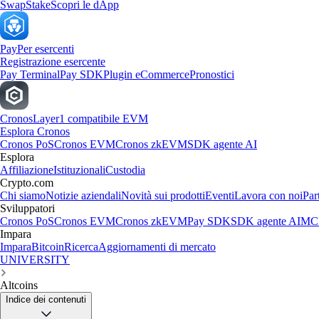
Swap
Stake
Scopri le dApp
Pay
Per esercenti
Registrazione esercente
Pay Terminal
Pay SDK
Plugin eCommerce
Pronostici
Cronos
Layer1 compatibile EVM
Esplora Cronos
Cronos PoS
Cronos EVM
Cronos zkEVM
SDK agente AI
Esplora
Affiliazione
Istituzionali
Custodia
Crypto.com
Chi siamo
Notizie aziendali
Novità sui prodotti
Eventi
Lavora con noi
Par
Sviluppatori
Cronos PoS
Cronos EVM
Cronos zkEVM
Pay SDK
SDK agente AI
MCP
Impara
Impara
Bitcoin
Ricerca
Aggiornamenti di mercato
UNIVERSITY
Altcoins
Indice dei contenuti