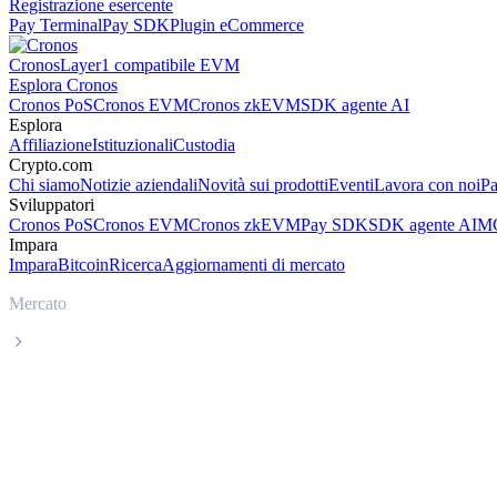
Registrazione esercente
Pay Terminal
Pay SDK
Plugin eCommerce
Cronos
Layer1 compatibile EVM
Esplora Cronos
Cronos PoS
Cronos EVM
Cronos zkEVM
SDK agente AI
Esplora
Affiliazione
Istituzionali
Custodia
Crypto.com
Chi siamo
Notizie aziendali
Novità sui prodotti
Eventi
Lavora con noi
Pa
Sviluppatori
Cronos PoS
Cronos EVM
Cronos zkEVM
Pay SDK
SDK agente AI
MC
Impara
Impara
Bitcoin
Ricerca
Aggiornamenti di mercato
Mercato
OKB
Prezzo in tempo reale OKB OKB