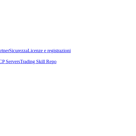
rtner
Sicurezza
Licenze e registrazioni
P Servers
Trading Skill Repo