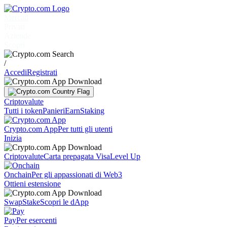
Mercati
Privati
Aziende
Scopri
/
Accedi
Registrati
Criptovalute
Tutti i token
Panieri
Earn
Staking
Crypto.com App
Per tutti gli utenti
Inizia
Criptovalute
Carta prepagata Visa
Level Up
Onchain
Per gli appassionati di Web3
Ottieni estensione
Swap
Stake
Scopri le dApp
Pay
Per esercenti