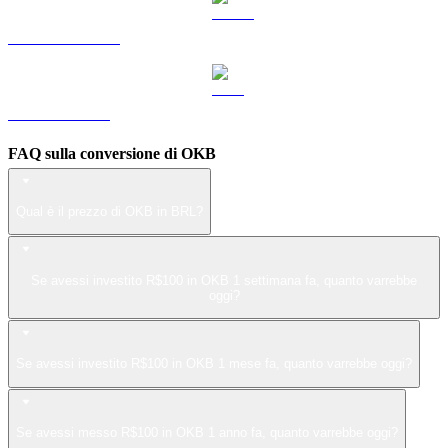
Da USDS a BRL
Da LEO a BRL
FAQ sulla conversione di OKB
Qual è il prezzo di OKB in BRL?
Se avessi investito R$100 in OKB 1 settimana fa, quanto varrebbe
oggi?
Se avessi investito R$100 in OKB 1 mese fa, quanto varrebbe oggi?
Se avessi messo R$100 in OKB 1 anno fa, quanto varrebbe oggi?