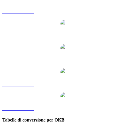
Da OKB a HKD
Da OKB a RUB
Da OKB a SGD
Da OKB a TWD
Da OKB a KRW
Tabelle di conversione per OKB