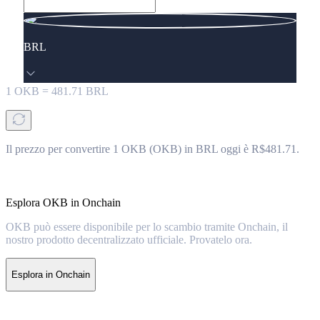
BRL
1
OKB
=
481.71
BRL
Il prezzo per convertire 1 OKB (OKB) in BRL oggi è R$481.71.
Esplora OKB in Onchain
OKB può essere disponibile per lo scambio tramite Onchain, il
nostro prodotto decentralizzato ufficiale. Provatelo ora.
Esplora in Onchain