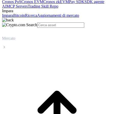
Cronos PoS
Cronos EVM
Cronos zkEVM
Pay SDK
SDK agente
AI
MCP Servers
Trading Skill Repo
Impara
Impara
Bitcoin
Ricerca
Aggiornamenti di mercato
Mercato
OKB
Prezzo in tempo reale OKB OKB