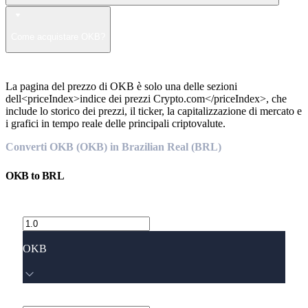
Come acquistare OKB?
La pagina del prezzo di OKB è solo una delle sezioni
dell<priceIndex>indice dei prezzi Crypto.com</priceIndex>, che
include lo storico dei prezzi, il ticker, la capitalizzazione di mercato e
i grafici in tempo reale delle principali criptovalute.
Converti OKB (OKB) in Brazilian Real (BRL)
OKB
to
BRL
OKB