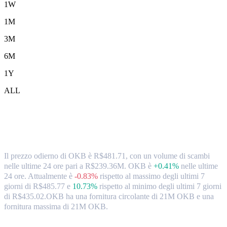
1W
1M
3M
6M
1Y
ALL
Tassi di cambio e dati di mercato da OKB
(OKB) a BRL
Il prezzo odierno di OKB è R$481.71, con un volume di scambi
nelle ultime 24 ore pari a R$239.36M. OKB è
+0.41%
nelle ultime
24 ore.
Attualmente è
-0.83%
rispetto al massimo degli ultimi 7
giorni di R$485.77
e
10.73%
rispetto al minimo degli ultimi 7 giorni
di R$435.02.
OKB ha una fornitura circolante di 21M OKB e una
fornitura massima di 21M OKB.
Coppie di conversione di OKB popolari