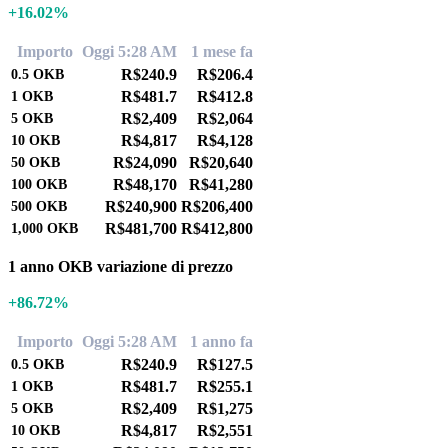
+16.02%
Importo
Oggi 5:28 AM
1 mese fa
R$240.9
R$206.4
0.5
OKB
R$481.7
R$412.8
1
OKB
R$2,409
R$2,064
5
OKB
R$4,817
R$4,128
10
OKB
R$24,090
R$20,640
50
OKB
R$48,170
R$41,280
100
OKB
R$240,900
R$206,400
500
OKB
R$481,700
R$412,800
1,000
OKB
1 anno OKB variazione di prezzo
+86.72%
Importo
Oggi 5:28 AM
1 anno fa
R$240.9
R$127.5
0.5
OKB
R$481.7
R$255.1
1
OKB
R$2,409
R$1,275
5
OKB
R$4,817
R$2,551
10
OKB