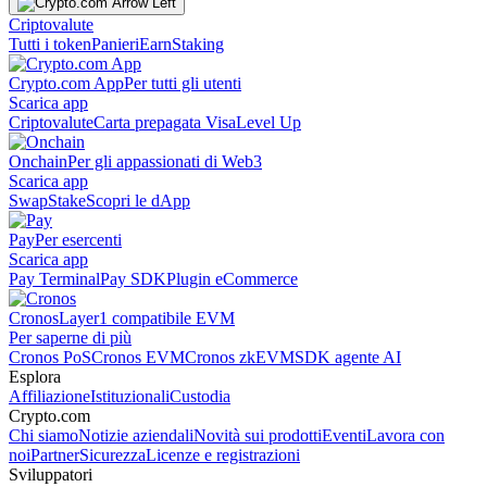
Criptovalute
Tutti i token
Panieri
Earn
Staking
Crypto.com App
Per tutti gli utenti
Scarica app
Criptovalute
Carta prepagata Visa
Level Up
Onchain
Per gli appassionati di Web3
Scarica app
Swap
Stake
Scopri le dApp
Pay
Per esercenti
Scarica app
Pay Terminal
Pay SDK
Plugin eCommerce
Cronos
Layer1 compatibile EVM
Per saperne di più
Cronos PoS
Cronos EVM
Cronos zkEVM
SDK agente AI
Esplora
Affiliazione
Istituzionali
Custodia
Crypto.com
Chi siamo
Notizie aziendali
Novità sui prodotti
Eventi
Lavora con
noi
Partner
Sicurezza
Licenze e registrazioni
Sviluppatori