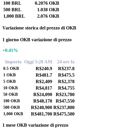
100 BRL
0.2076 OKB
500 BRL
1.038 OKB
1,000 BRL
2.076 OKB
Variazione storica del prezzo di OKB
1 giorno OKB variazione di prezzo
+0.41%
Importo
Oggi 5:28 AM
24 ore fa
R$240.9
R$237.8
0.5
OKB
R$481.7
R$475.5
1
OKB
R$2,409
R$2,378
5
OKB
R$4,817
R$4,755
10
OKB
R$24,090
R$23,780
50
OKB
R$48,170
R$47,550
100
OKB
R$240,900
R$237,800
500
OKB
R$481,700
R$475,500
1,000
OKB
1 mese OKB variazione di prezzo