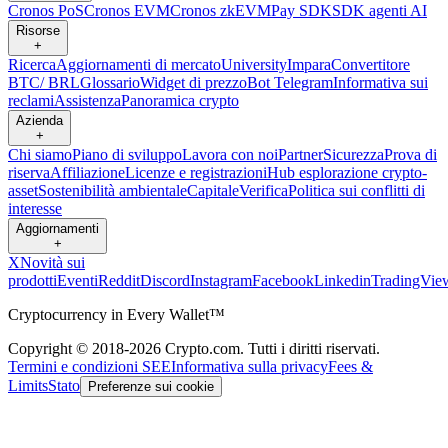
Cronos PoS
Cronos EVM
Cronos zkEVM
Pay SDK
SDK agenti AI
Risorse
+
Ricerca
Aggiornamenti di mercato
University
Impara
Convertitore
BTC/ BRL
Glossario
Widget di prezzo
Bot Telegram
Informativa sui
reclami
Assistenza
Panoramica crypto
Azienda
+
Chi siamo
Piano di sviluppo
Lavora con noi
Partner
Sicurezza
Prova di
riserva
Affiliazione
Licenze e registrazioni
Hub esplorazione crypto-
asset
Sostenibilità ambientale
Capitale
Verifica
Politica sui conflitti di
interesse
Aggiornamenti
+
X
Novità sui
prodotti
Eventi
Reddit
Discord
Instagram
Facebook
Linkedin
TradingVie
Cryptocurrency in Every Wallet™
Copyright © 2018-2026 Crypto.com. Tutti i diritti riservati.
Termini e condizioni SEE
Informativa sulla privacy
Fees &
Limits
Stato
Preferenze sui cookie