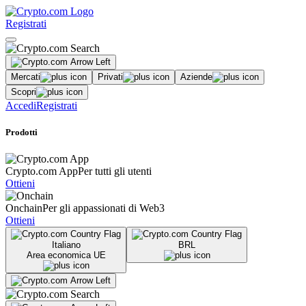
Registrati
Mercati
Privati
Aziende
Scopri
Accedi
Registrati
Prodotti
Crypto.com App
Per tutti gli utenti
Ottieni
Onchain
Per gli appassionati di Web3
Ottieni
Italiano
BRL
Area economica UE