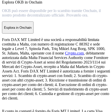
Esplora OKB in Onchain
OKB può essere disponibile per lo scambio tramite Onchain, il
nostro prodotto decentralizzato ufficiale. Provatelo ora.
Esplora in Onchain
Foris DAX MT Limited è una società a responsabilità limitata
costituita a Malta, con numero di registrazione C 88392 e sede
legale a Level 7, Spinola Park, Triq Mikiel Ang Borg, SPK 1000,
St. Julians, Malta, operante con il nome
Crypto.com
, debitamente
autorizzata dalla Malta Financial Services Authority come Fornitore
di servizi di Crypto-Asset ai sensi del Regolamento 2023/1114 sui
Mercati dei Crypto-Asset, recepito a Malta dal Markets in Crypto
Assets Act. Foris DAX MT Limited è autorizzata a fornire i seguenti
servizi: 1. Scambio di crypto-asset con fondi; 2. Scambio di crypto-
asset con altri crypto-asset; 3. Ricezione e trasmissione di ordini di
crypto-asset per conto dei clienti; 4. Esecuzione di ordini di crypto-
asset per conto dei clienti; 5. Servizi di trasferimento di crypto-asset
per conto dei clienti; 6. Custodia e gestione di crypto-asset per conto
dei clienti.
Il conto in contanti è fornito da Foris MT Limited. La carta Visa