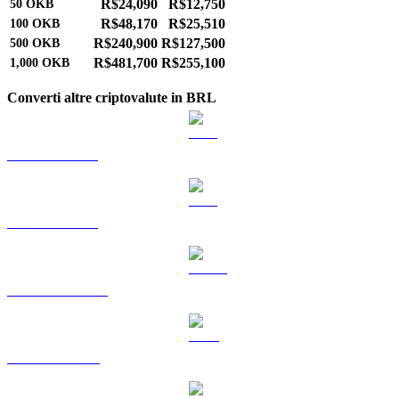
R$24,090
R$12,750
50
OKB
R$48,170
R$25,510
100
OKB
R$240,900
R$127,500
500
OKB
R$481,700
R$255,100
1,000
OKB
Converti altre criptovalute in BRL
Da BTC a BRL
Da ETH a BRL
Da USDT a BRL
Da BNB a BRL