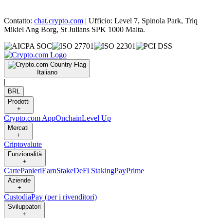
Contatto:
chat.crypto.com
| Ufficio: Level 7, Spinola Park, Triq
Mikiel Ang Borg, St Julians SPK 1000 Malta.
Italiano
|
BRL
Prodotti
+
Crypto.com App
Onchain
Level Up
Mercati
+
Criptovalute
Funzionalità
+
Carte
Panieri
Earn
Stake
DeFi Staking
Pay
Prime
Aziende
+
Custodia
Pay (per i rivenditori)
Sviluppatori
+