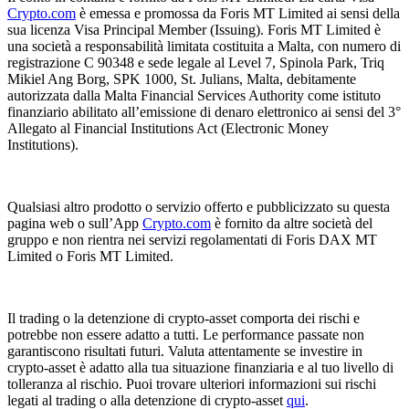
Crypto.com
è emessa e promossa da Foris MT Limited ai sensi della
sua licenza Visa Principal Member (Issuing). Foris MT Limited è
una società a responsabilità limitata costituita a Malta, con numero di
registrazione C 90348 e sede legale al Level 7, Spinola Park, Triq
Mikiel Ang Borg, SPK 1000, St. Julians, Malta, debitamente
autorizzata dalla Malta Financial Services Authority come istituto
finanziario abilitato all’emissione di denaro elettronico ai sensi del 3°
Allegato al Financial Institutions Act (Electronic Money
Institutions).
Qualsiasi altro prodotto o servizio offerto e pubblicizzato su questa
pagina web o sull’App
Crypto.com
è fornito da altre società del
gruppo e non rientra nei servizi regolamentati di Foris DAX MT
Limited o Foris MT Limited.
Il trading o la detenzione di crypto-asset comporta dei rischi e
potrebbe non essere adatto a tutti. Le performance passate non
garantiscono risultati futuri. Valuta attentamente se investire in
crypto-asset è adatto alla tua situazione finanziaria e al tuo livello di
tolleranza al rischio. Puoi trovare ulteriori informazioni sui rischi
legati al trading o alla detenzione di crypto-asset
qui
.