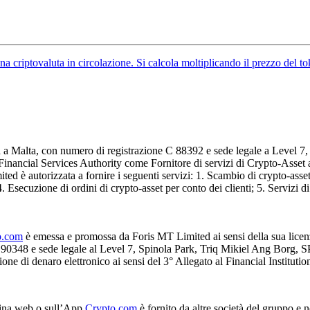
una criptovaluta in circolazione. Si calcola moltiplicando il prezzo del t
a a Malta, con numero di registrazione C 88392 e sede legale a Level 7
 Financial Services Authority come Fornitore di servizi di Crypto-Asse
 è autorizzata a fornire i seguenti servizi: 1. Scambio di crypto-asset 
. Esecuzione di ordini di crypto-asset per conto dei clienti; 5. Servizi di
o.com
è emessa e promossa da Foris MT Limited ai sensi della sua licen
 C 90348 e sede legale al Level 7, Spinola Park, Triq Mikiel Ang Borg, S
ione di denaro elettronico ai sensi del 3° Allegato al Financial Instituti
agina web o sull’App
Crypto.com
è fornito da altre società del gruppo e