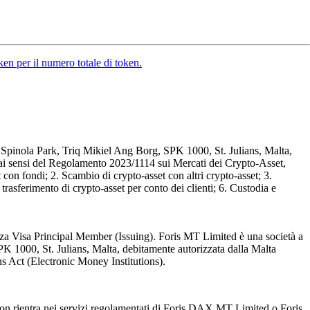
oken per il numero totale di token.
, Spinola Park, Triq Mikiel Ang Borg, SPK 1000, St. Julians, Malta,
t ai sensi del Regolamento 2023/1114 sui Mercati dei Crypto-Asset,
con fondi; 2. Scambio di crypto-asset con altri crypto-asset; 3.
 trasferimento di crypto-asset per conto dei clienti; 6. Custodia e
za Visa Principal Member (Issuing). Foris MT Limited è una società a
PK 1000, St. Julians, Malta, debitamente autorizzata dalla Malta
ons Act (Electronic Money Institutions).
 non rientra nei servizi regolamentati di Foris DAX MT Limited o Foris