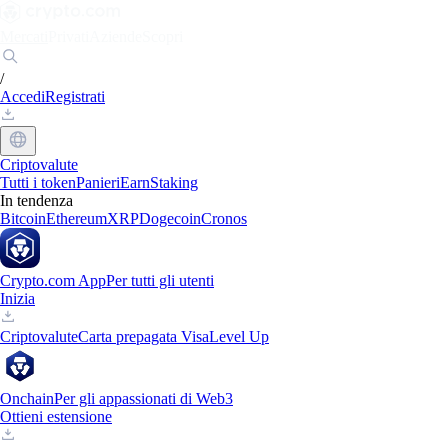
Mercati
Privati
Aziende
Scopri
/
Accedi
Registrati
Criptovalute
Tutti i token
Panieri
Earn
Staking
In tendenza
Bitcoin
Ethereum
XRP
Dogecoin
Cronos
Crypto.com App
Per tutti gli utenti
Inizia
Criptovalute
Carta prepagata Visa
Level Up
Onchain
Per gli appassionati di Web3
Ottieni estensione