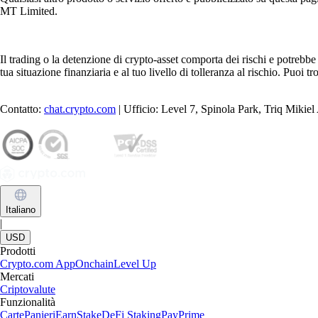
MT Limited.
Il trading o la detenzione di crypto-asset comporta dei rischi e potrebbe 
tua situazione finanziaria e al tuo livello di tolleranza al rischio. Puoi t
Contatto:
chat.crypto.com
| Ufficio: Level 7, Spinola Park, Triq Mikie
Italiano
|
USD
Prodotti
Crypto.com App
Onchain
Level Up
Mercati
Criptovalute
Funzionalità
Carte
Panieri
Earn
Stake
DeFi Staking
Pay
Prime