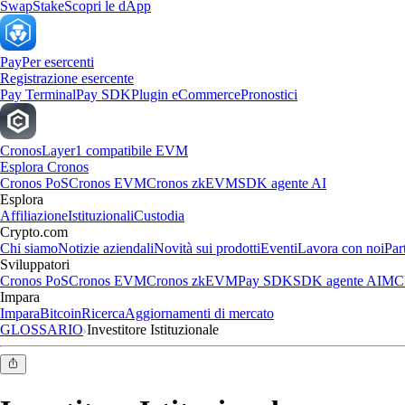
Swap
Stake
Scopri le dApp
Pay
Per esercenti
Registrazione esercente
Pay Terminal
Pay SDK
Plugin eCommerce
Pronostici
Cronos
Layer1 compatibile EVM
Esplora Cronos
Cronos PoS
Cronos EVM
Cronos zkEVM
SDK agente AI
Esplora
Affiliazione
Istituzionali
Custodia
Crypto.com
Chi siamo
Notizie aziendali
Novità sui prodotti
Eventi
Lavora con noi
Par
Sviluppatori
Cronos PoS
Cronos EVM
Cronos zkEVM
Pay SDK
SDK agente AI
MCP
Impara
Impara
Bitcoin
Ricerca
Aggiornamenti di mercato
GLOSSARIO
Investitore Istituzionale