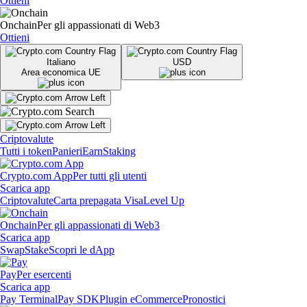
Ottieni
Onchain
Per gli appassionati di Web3
Ottieni
Italiano
USD
Area economica UE
Criptovalute
Tutti i token
Panieri
Earn
Staking
Crypto.com App
Per tutti gli utenti
Scarica app
Criptovalute
Carta prepagata Visa
Level Up
Onchain
Per gli appassionati di Web3
Scarica app
Swap
Stake
Scopri le dApp
Pay
Per esercenti
Scarica app
Pay Terminal
Pay SDK
Plugin eCommerce
Pronostici