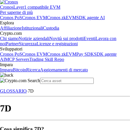
Cronos
Layer1 compatibile EVM
Per saperne di più
Cronos PoS
Cronos EVM
Cronos zkEVM
SDK agente AI
Esplora
Affiliazione
Istituzionali
Custodia
Crypto.com
Chi siamo
Notizie aziendali
Novità sui prodotti
Eventi
Lavora con
noi
Partner
Sicurezza
Licenze e registrazioni
Sviluppatori
Cronos PoS
Cronos EVM
Cronos zkEVM
Pay SDK
SDK agente
AI
MCP Servers
Trading Skill Repo
Impara
Impara
Bitcoin
Ricerca
Aggiornamenti di mercato
GLOSSARIO
7D
7D
Cosa significa 7D?