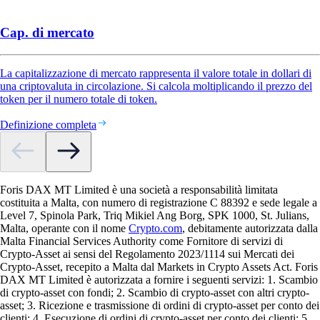
Cap. di mercato
La capitalizzazione di mercato rappresenta il valore totale in dollari di
una criptovaluta in circolazione. Si calcola moltiplicando il prezzo del
token per il numero totale di token.
Definizione completa
Foris DAX MT Limited è una società a responsabilità limitata
costituita a Malta, con numero di registrazione C 88392 e sede legale a
Level 7, Spinola Park, Triq Mikiel Ang Borg, SPK 1000, St. Julians,
Malta, operante con il nome
Crypto.com
, debitamente autorizzata dalla
Malta Financial Services Authority come Fornitore di servizi di
Crypto-Asset ai sensi del Regolamento 2023/1114 sui Mercati dei
Crypto-Asset, recepito a Malta dal Markets in Crypto Assets Act. Foris
DAX MT Limited è autorizzata a fornire i seguenti servizi: 1. Scambio
di crypto-asset con fondi; 2. Scambio di crypto-asset con altri crypto-
asset; 3. Ricezione e trasmissione di ordini di crypto-asset per conto dei
clienti; 4. Esecuzione di ordini di crypto-asset per conto dei clienti; 5.