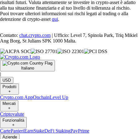
risultati futuri. Valuta attentamente se investire in crypto-asset è adatto
alla tua situazione finanziaria e al tuo livello di tolleranza al rischio.
Puoi trovare ulteriori informazioni sui rischi legati al trading o alla
detenzione di crypto-asset
qui
.
Contatto:
chat.crypto.com
| Ufficio: Level 7, Spinola Park, Triq Mikiel
Ang Borg, St Julians SPK 1000 Malta.
Italiano
|
USD
Prodotti
+
Crypto.com App
Onchain
Level Up
Mercati
+
Criptovalute
Funzionalità
+
Carte
Panieri
Earn
Stake
DeFi Staking
Pay
Prime
Aziende