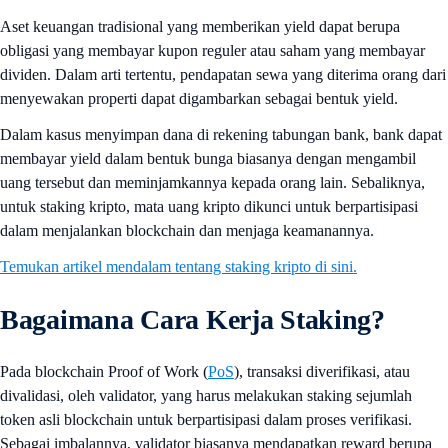
Aset keuangan tradisional yang memberikan yield dapat berupa
obligasi yang membayar kupon reguler atau saham yang membayar
dividen. Dalam arti tertentu, pendapatan sewa yang diterima orang dari
menyewakan properti dapat digambarkan sebagai bentuk yield.
Dalam kasus menyimpan dana di rekening tabungan bank, bank dapat
membayar yield dalam bentuk bunga biasanya dengan mengambil
uang tersebut dan meminjamkannya kepada orang lain. Sebaliknya,
untuk staking kripto, mata uang kripto dikunci untuk berpartisipasi
dalam menjalankan blockchain dan menjaga keamanannya.
Temukan artikel mendalam tentang staking kripto di sini.
Bagaimana Cara Kerja Staking?
Pada blockchain Proof of Work (
PoS
), transaksi diverifikasi, atau
divalidasi, oleh validator, yang harus melakukan staking sejumlah
token asli blockchain untuk berpartisipasi dalam proses verifikasi.
Sebagai imbalannya, validator biasanya mendapatkan reward berupa