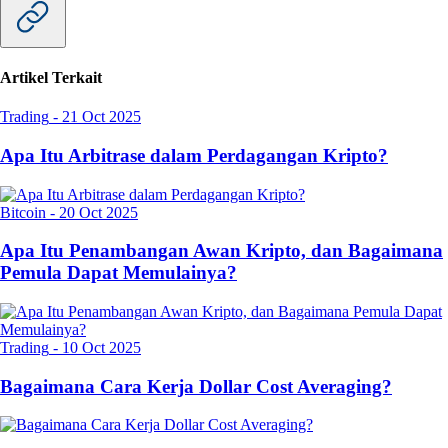
Artikel Terkait
Trading
-
21 Oct 2025
Apa Itu Arbitrase dalam Perdagangan Kripto?
Bitcoin
-
20 Oct 2025
Apa Itu Penambangan Awan Kripto, dan Bagaimana
Pemula Dapat Memulainya?
Trading
-
10 Oct 2025
Bagaimana Cara Kerja Dollar Cost Averaging?