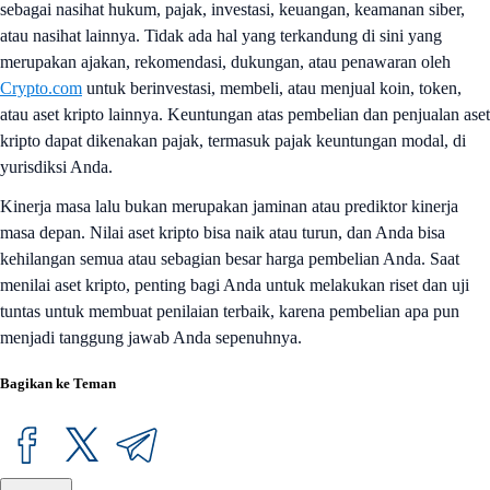
sebagai nasihat hukum, pajak, investasi, keuangan, keamanan siber,
atau nasihat lainnya. Tidak ada hal yang terkandung di sini yang
merupakan ajakan, rekomendasi, dukungan, atau penawaran oleh
Crypto.com
untuk berinvestasi, membeli, atau menjual koin, token,
atau aset kripto lainnya. Keuntungan atas pembelian dan penjualan aset
kripto dapat dikenakan pajak, termasuk pajak keuntungan modal, di
yurisdiksi Anda.
Kinerja masa lalu bukan merupakan jaminan atau prediktor kinerja
masa depan. Nilai aset kripto bisa naik atau turun, dan Anda bisa
kehilangan semua atau sebagian besar harga pembelian Anda. Saat
menilai aset kripto, penting bagi Anda untuk melakukan riset dan uji
tuntas untuk membuat penilaian terbaik, karena pembelian apa pun
menjadi tanggung jawab Anda sepenuhnya.
Bagikan ke Teman