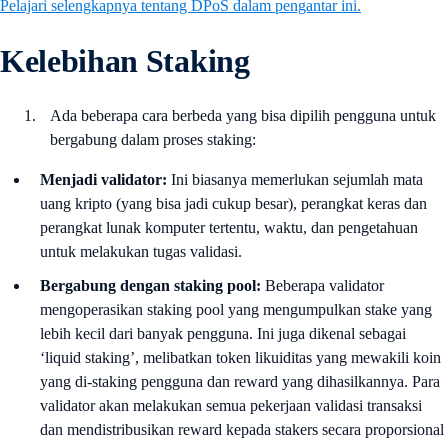
Pelajari selengkapnya tentang DPoS dalam pengantar ini.
Kelebihan Staking
Ada beberapa cara berbeda yang bisa dipilih pengguna untuk
bergabung dalam proses staking:
Menjadi validator:
Ini biasanya memerlukan sejumlah mata
uang kripto (yang bisa jadi cukup besar), perangkat keras dan
perangkat lunak komputer tertentu, waktu, dan pengetahuan
untuk melakukan tugas validasi.
Bergabung dengan staking pool:
Beberapa validator
mengoperasikan staking pool yang mengumpulkan stake yang
lebih kecil dari banyak pengguna. Ini juga dikenal sebagai
‘liquid staking’, melibatkan token likuiditas yang mewakili koin
yang di-staking pengguna dan reward yang dihasilkannya. Para
validator akan melakukan semua pekerjaan validasi transaksi
dan mendistribusikan reward kepada stakers secara proporsional