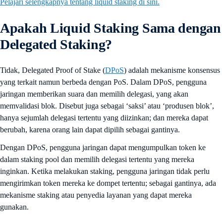
Pelajari selengkapnya tentang liquid staking di sini.
Apakah Liquid Staking Sama dengan
Delegated Staking?
Tidak, Delegated Proof of Stake (
DPoS
) adalah mekanisme konsensus
yang terkait namun berbeda dengan PoS. Dalam DPoS, pengguna
jaringan memberikan suara dan memilih delegasi, yang akan
memvalidasi blok. Disebut juga sebagai ‘saksi’ atau ‘produsen blok’,
hanya sejumlah delegasi tertentu yang diizinkan; dan mereka dapat
berubah, karena orang lain dapat dipilih sebagai gantinya.
Dengan DPoS, pengguna jaringan dapat mengumpulkan token ke
dalam staking pool dan memilih delegasi tertentu yang mereka
inginkan. Ketika melakukan staking, pengguna jaringan tidak perlu
mengirimkan token mereka ke dompet tertentu; sebagai gantinya, ada
mekanisme staking atau penyedia layanan yang dapat mereka
gunakan.