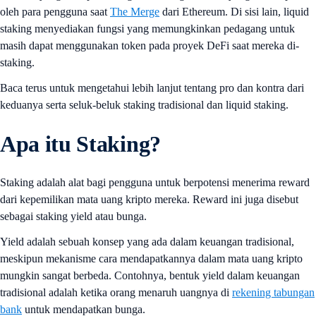
oleh para pengguna saat
The Merge
dari Ethereum. Di sisi lain, liquid
staking menyediakan fungsi yang memungkinkan pedagang untuk
masih dapat menggunakan token pada proyek DeFi saat mereka di-
staking.
Baca terus untuk mengetahui lebih lanjut tentang pro dan kontra dari
keduanya serta seluk-beluk staking tradisional dan liquid staking.
Apa itu Staking?
Staking adalah alat bagi pengguna untuk berpotensi menerima reward
dari kepemilikan mata uang kripto mereka. Reward ini juga disebut
sebagai staking yield atau bunga.
Yield adalah sebuah konsep yang ada dalam keuangan tradisional,
meskipun mekanisme cara mendapatkannya dalam mata uang kripto
mungkin sangat berbeda. Contohnya, bentuk yield dalam keuangan
tradisional adalah ketika orang menaruh uangnya di
rekening tabungan
bank
untuk mendapatkan bunga.