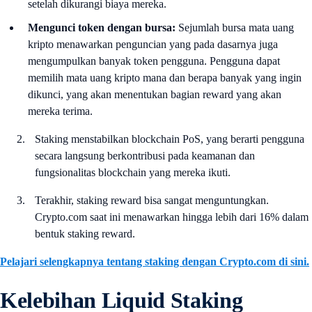
setelah dikurangi biaya mereka.
Mengunci token dengan bursa:
Sejumlah bursa mata uang
kripto menawarkan penguncian yang pada dasarnya juga
mengumpulkan banyak token pengguna. Pengguna dapat
memilih mata uang kripto mana dan berapa banyak yang ingin
dikunci, yang akan menentukan bagian reward yang akan
mereka terima.
Staking menstabilkan blockchain PoS, yang berarti pengguna
secara langsung berkontribusi pada keamanan dan
fungsionalitas blockchain yang mereka ikuti.
Terakhir, staking reward bisa sangat menguntungkan.
Crypto.com saat ini menawarkan hingga lebih dari 16% dalam
bentuk staking reward.
Pelajari selengkapnya tentang staking dengan Crypto.com di sini.
Kelebihan Liquid Staking