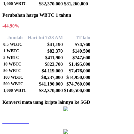
$82,370,000
$81,260,000
1,000
WBTC
Perubahan harga WBTC 1 tahun
-44.90%
Jumlah
Hari Ini 7:38 AM
1T lalu
$41,190
$74,760
0.5
WBTC
$82,370
$149,500
1
WBTC
$411,900
$747,600
5
WBTC
$823,700
$1,495,000
10
WBTC
$4,119,000
$7,476,000
50
WBTC
$8,237,000
$14,950,000
100
WBTC
$41,190,000
$74,760,000
500
WBTC
$82,370,000
$149,500,000
1,000
WBTC
Konversi mata uang kripto lainnya ke SGD
BTC ke SGD