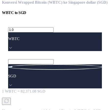
Konversi Wrapped Bitcoin (WBTC) ke Singapore dollar (SGD)
WBTC
to
SGD
WBTC
SGD
1
WBTC
=
82,371.08
SGD