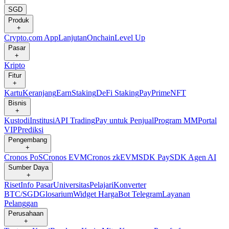
SGD
Produk
+
Crypto.com App
Lanjutan
Onchain
Level Up
Pasar
+
Kripto
Fitur
+
Kartu
Keranjang
Earn
Staking
DeFi Staking
Pay
Prime
NFT
Bisnis
+
Kustodi
Institusi
API Trading
Pay untuk Penjual
Program MM
Portal
VIP
Prediksi
Pengembang
+
Cronos PoS
Cronos EVM
Cronos zkEVM
SDK Pay
SDK Agen AI
Sumber Daya
+
Riset
Info Pasar
Universitas
Pelajari
Konverter
BTC/SGD
Glosarium
Widget Harga
Bot Telegram
Layanan
Pelanggan
Perusahaan
+