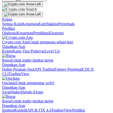
Kripto
Semua Koin
Keranjang
Earn
Staking
Perpetuals
Prediksi
Olahraga
Keuangan
Pemilihan
Ekonomi
Crypto.com App
Untuk pengguna sehari-hari
Dapatkan App
Kripto
Kartu Visa Prabayar
Level Up
Bursa
Untuk trader tingkat lanjut
Dapatkan App
Daftar Pesanan Spot
API Trading
Futures Perpetual
CDCX
CLI
TradingView
Onchain
Untuk penggemar web3
Dapatkan App
Swap
Stake
Jelajahi dApps
Bursa
Untuk trader tingkat lanjut
Dapatkan App
Institusi
Kustodi
API & FIX 4.4
TradingView
Prediksi