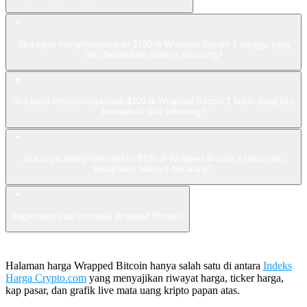
Jika saya menginvestasikan $100 di Wrapped Bitcoin 1 minggu yang
lalu, berapakah nilainya sekarang?
Jika saya menginvestasikan $100 di Wrapped Bitcoin 1 bulan yang lalu,
berapakah nilai sekarang?
Jika saya menginvestasikan $100 di Wrapped Bitcoin 1 tahun lalu,
berapakah nilainya sekarang?
Bagaimana cara membeli Wrapped Bitcoin?
Halaman harga Wrapped Bitcoin hanya salah satu di antara
Indeks
Harga Crypto.com
yang menyajikan riwayat harga, ticker harga,
kap pasar, dan grafik live mata uang kripto papan atas.