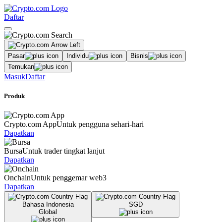
Daftar
Pasar
Individu
Bisnis
Temukan
Masuk
Daftar
Produk
Crypto.com App
Untuk pengguna sehari-hari
Dapatkan
Bursa
Untuk trader tingkat lanjut
Dapatkan
Onchain
Untuk penggemar web3
Dapatkan
Bahasa Indonesia
SGD
Global