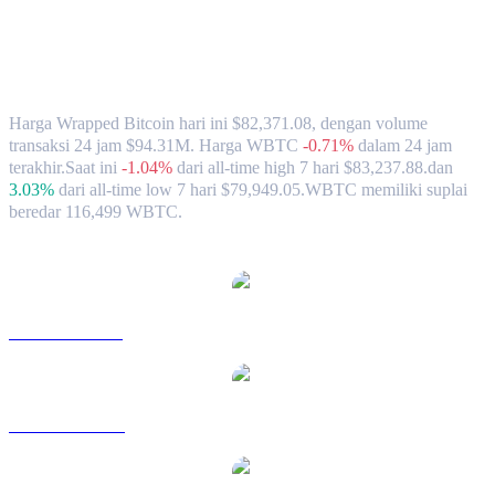
Nilai Tukar & Data Pasar Wrapped
Bitcoin (WBTC) ke SGD
Harga Wrapped Bitcoin hari ini $82,371.08, dengan volume
transaksi 24 jam $94.31M. Harga WBTC
-0.71%
dalam 24 jam
terakhir.
Saat ini
-1.04%
dari all-time high 7 hari $83,237.88.
dan
3.03%
dari all-time low 7 hari $79,949.05.
WBTC memiliki suplai
beredar 116,499 WBTC.
Pasangan konversi Wrapped Bitcoin populer
WBTC ke USD
WBTC ke AUD