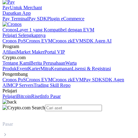
Pay
Untuk Merchant
Dapatkan App
Pay Terminal
Pay SDK
Plugin eCommerce
Cronos
Layer 1 yang Kompatibel dengan EVM
Pelajari Selengkapnya
Cronos PoS
Cronos EVM
Cronos zkEVM
SDK Agen AI
Program
Afiliasi
Market Maker
Portal VIP
Crypto.com
Tentang Kami
Berita Perusahaan
Warta
Produk
Event
Karier
Mitra
Keamanan
Lisensi & Registrasi
Pengembang
Cronos PoS
Cronos EVM
Cronos zkEVM
Pay SDK
SDK Agen
AI
MCP Servers
Trading Skill Repo
Pelajari
Pelajari
Bitcoin
Riset
Info Pasar
Pasar