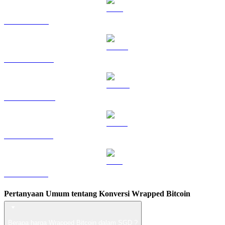
TRX ke SGD
HYPE ke SGD
DOGE ke SGD
USDS ke SGD
LEO ke SGD
Pertanyaan Umum tentang Konversi Wrapped Bitcoin
Berapa harga Wrapped Bitcoin dalam SGD ?