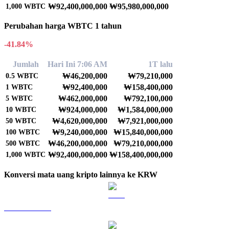
₩92,400,000,000
₩95,980,000,000
1,000
WBTC
Perubahan harga WBTC 1 tahun
-41.84%
Jumlah
Hari Ini 7:06 AM
1T lalu
₩46,200,000
₩79,210,000
0.5
WBTC
₩92,400,000
₩158,400,000
1
WBTC
₩462,000,000
₩792,100,000
5
WBTC
₩924,000,000
₩1,584,000,000
10
WBTC
₩4,620,000,000
₩7,921,000,000
50
WBTC
₩9,240,000,000
₩15,840,000,000
100
WBTC
₩46,200,000,000
₩79,210,000,000
500
WBTC
₩92,400,000,000
₩158,400,000,000
1,000
WBTC
Konversi mata uang kripto lainnya ke KRW
BTC ke KRW