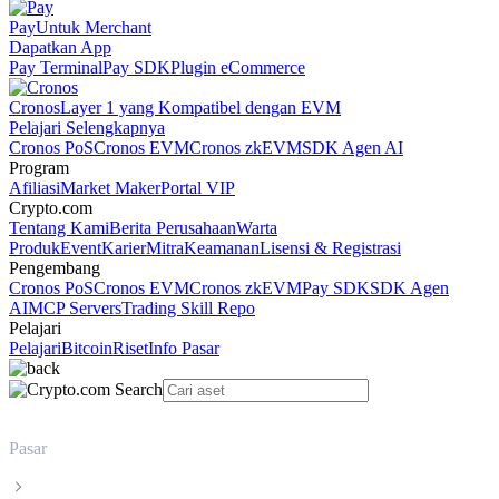
Pay
Untuk Merchant
Dapatkan App
Pay Terminal
Pay SDK
Plugin eCommerce
Cronos
Layer 1 yang Kompatibel dengan EVM
Pelajari Selengkapnya
Cronos PoS
Cronos EVM
Cronos zkEVM
SDK Agen AI
Program
Afiliasi
Market Maker
Portal VIP
Crypto.com
Tentang Kami
Berita Perusahaan
Warta
Produk
Event
Karier
Mitra
Keamanan
Lisensi & Registrasi
Pengembang
Cronos PoS
Cronos EVM
Cronos zkEVM
Pay SDK
SDK Agen
AI
MCP Servers
Trading Skill Repo
Pelajari
Pelajari
Bitcoin
Riset
Info Pasar
Pasar