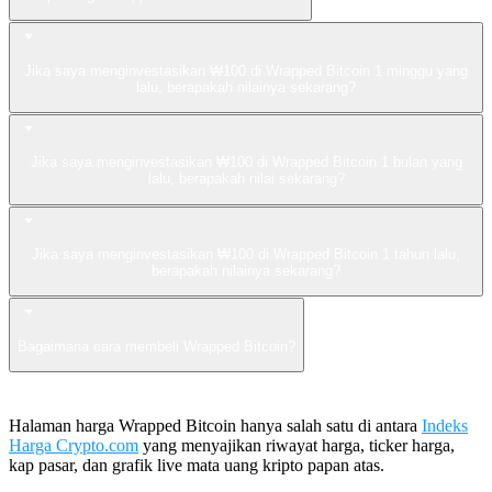
Jika saya menginvestasikan ₩100 di Wrapped Bitcoin 1 minggu yang
lalu, berapakah nilainya sekarang?
Jika saya menginvestasikan ₩100 di Wrapped Bitcoin 1 bulan yang
lalu, berapakah nilai sekarang?
Jika saya menginvestasikan ₩100 di Wrapped Bitcoin 1 tahun lalu,
berapakah nilainya sekarang?
Bagaimana cara membeli Wrapped Bitcoin?
Halaman harga Wrapped Bitcoin hanya salah satu di antara
Indeks
Harga Crypto.com
yang menyajikan riwayat harga, ticker harga,
kap pasar, dan grafik live mata uang kripto papan atas.