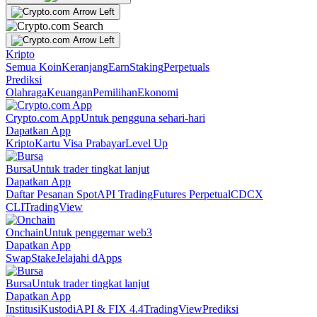
Kripto
Semua Koin
Keranjang
Earn
Staking
Perpetuals
Prediksi
Olahraga
Keuangan
Pemilihan
Ekonomi
Crypto.com App
Untuk pengguna sehari-hari
Dapatkan App
Kripto
Kartu Visa Prabayar
Level Up
Bursa
Untuk trader tingkat lanjut
Dapatkan App
Daftar Pesanan Spot
API Trading
Futures Perpetual
CDCX
CLI
TradingView
Onchain
Untuk penggemar web3
Dapatkan App
Swap
Stake
Jelajahi dApps
Bursa
Untuk trader tingkat lanjut
Dapatkan App
Institusi
Kustodi
API & FIX 4.4
TradingView
Prediksi