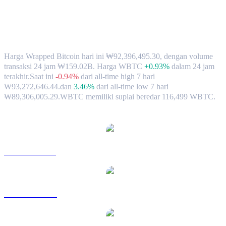
Nilai Tukar & Data Pasar Wrapped
Bitcoin (WBTC) ke KRW
Harga Wrapped Bitcoin hari ini ₩92,396,495.30, dengan volume
transaksi 24 jam ₩159.02B. Harga WBTC
+0.93%
dalam 24 jam
terakhir.
Saat ini
-0.94%
dari all-time high 7 hari
₩93,272,646.44.
dan
3.46%
dari all-time low 7 hari
₩89,306,005.29.
WBTC memiliki suplai beredar 116,499 WBTC.
Pasangan konversi Wrapped Bitcoin populer
WBTC ke USD
WBTC ke AUD