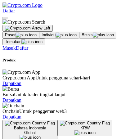
Daftar
Pasar
Individu
Bisnis
Temukan
Masuk
Daftar
Produk
Crypto.com App
Untuk pengguna sehari-hari
Dapatkan
Bursa
Untuk trader tingkat lanjut
Dapatkan
Onchain
Untuk penggemar web3
Dapatkan
Bahasa Indonesia
KRW
Global