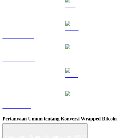
TRX ke KRW
HYPE ke KRW
DOGE ke KRW
USDS ke KRW
LEO ke KRW
Pertanyaan Umum tentang Konversi Wrapped Bitcoin
Berapa harga Wrapped Bitcoin dalam KRW ?