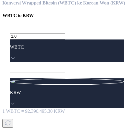
Konversi Wrapped Bitcoin (WBTC) ke Korean Won (KRW)
WBTC
to
KRW
WBTC
KRW
1
WBTC
=
92,396,495.30
KRW