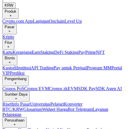
KRW
Produk
+
Crypto.com App
Lanjutan
Onchain
Level Up
Pasar
+
Kripto
Fitur
+
Kartu
Keranjang
Earn
Staking
DeFi Staking
Pay
Prime
NFT
Bisnis
+
Kustodi
Institusi
API Trading
Pay untuk Penjual
Program MM
Portal
VIP
Prediksi
Pengembang
+
Cronos PoS
Cronos EVM
Cronos zkEVM
SDK Pay
SDK Agen AI
Sumber Daya
+
Riset
Info Pasar
Universitas
Pelajari
Konverter
BTC/KRW
Glosarium
Widget Harga
Bot Telegram
Layanan
Pelanggan
Perusahaan
+