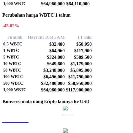
$64,960,000
$64,110,000
1,000
WBTC
Perubahan harga WBTC 1 tahun
-45.02%
Jumlah
Hari Ini 10:45 AM
1T lalu
$32,480
$58,950
0.5
WBTC
$64,960
$117,900
1
WBTC
$324,800
$589,500
5
WBTC
$649,600
$1,179,000
10
WBTC
$3,248,000
$5,895,000
50
WBTC
$6,496,000
$11,790,000
100
WBTC
$32,480,000
$58,950,000
500
WBTC
$64,960,000
$117,900,000
1,000
WBTC
Konversi mata uang kripto lainnya ke USD
BTC ke USD