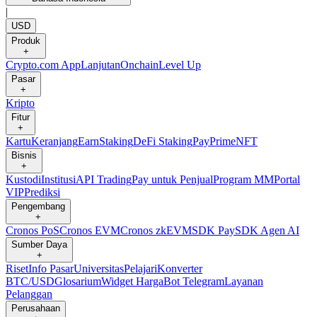
|
USD
Produk
+
Crypto.com App
Lanjutan
Onchain
Level Up
Pasar
+
Kripto
Fitur
+
Kartu
Keranjang
Earn
Staking
DeFi Staking
Pay
Prime
NFT
Bisnis
+
Kustodi
Institusi
API Trading
Pay untuk Penjual
Program MM
Portal
VIP
Prediksi
Pengembang
+
Cronos PoS
Cronos EVM
Cronos zkEVM
SDK Pay
SDK Agen AI
Sumber Daya
+
Riset
Info Pasar
Universitas
Pelajari
Konverter
BTC/USD
Glosarium
Widget Harga
Bot Telegram
Layanan
Pelanggan
Perusahaan