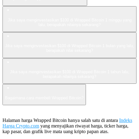
Jika saya menginvestasikan $100 di Wrapped Bitcoin 1 minggu yang
lalu, berapakah nilainya sekarang?
Jika saya menginvestasikan $100 di Wrapped Bitcoin 1 bulan yang lalu,
berapakah nilai sekarang?
Jika saya menginvestasikan $100 di Wrapped Bitcoin 1 tahun lalu,
berapakah nilainya sekarang?
Bagaimana cara membeli Wrapped Bitcoin?
Halaman harga Wrapped Bitcoin hanya salah satu di antara
Indeks
Harga Crypto.com
yang menyajikan riwayat harga, ticker harga,
kap pasar, dan grafik live mata uang kripto papan atas.