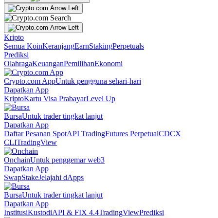
Kripto
Semua Koin
Keranjang
Earn
Staking
Perpetuals
Prediksi
Olahraga
Keuangan
Pemilihan
Ekonomi
Crypto.com App
Untuk pengguna sehari-hari
Dapatkan App
Kripto
Kartu Visa Prabayar
Level Up
Bursa
Untuk trader tingkat lanjut
Dapatkan App
Daftar Pesanan Spot
API Trading
Futures Perpetual
CDCX
CLI
TradingView
Onchain
Untuk penggemar web3
Dapatkan App
Swap
Stake
Jelajahi dApps
Bursa
Untuk trader tingkat lanjut
Dapatkan App
Institusi
Kustodi
API & FIX 4.4
TradingView
Prediksi