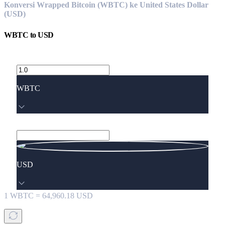
Konversi Wrapped Bitcoin (WBTC) ke United States Dollar
(USD)
WBTC
to
USD
WBTC
USD
1
WBTC
=
64,960.18
USD