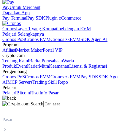
Pay
Untuk Merchant
Dapatkan App
Pay Terminal
Pay SDK
Plugin eCommerce
Cronos
Layer 1 yang Kompatibel dengan EVM
Pelajari Selengkapnya
Cronos PoS
Cronos EVM
Cronos zkEVM
SDK Agen AI
Program
Afiliasi
Market Maker
Portal VIP
Crypto.com
Tentang Kami
Berita Perusahaan
Warta
Produk
Event
Karier
Mitra
Keamanan
Lisensi & Registrasi
Pengembang
Cronos PoS
Cronos EVM
Cronos zkEVM
Pay SDK
SDK Agen
AI
MCP Servers
Trading Skill Repo
Pelajari
Pelajari
Bitcoin
Riset
Info Pasar
Pasar