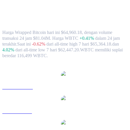
Nilai Tukar & Data Pasar Wrapped
Bitcoin (WBTC) ke USD
Harga Wrapped Bitcoin hari ini $64,960.18, dengan volume
transaksi 24 jam $81.04M. Harga WBTC
+0.41%
dalam 24 jam
terakhir.
Saat ini
-0.62%
dari all-time high 7 hari $65,364.18.
dan
4.02%
dari all-time low 7 hari $62,447.20.
WBTC memiliki suplai
beredar 116,499 WBTC.
Pasangan konversi Wrapped Bitcoin populer
WBTC ke AUD
WBTC ke BRL