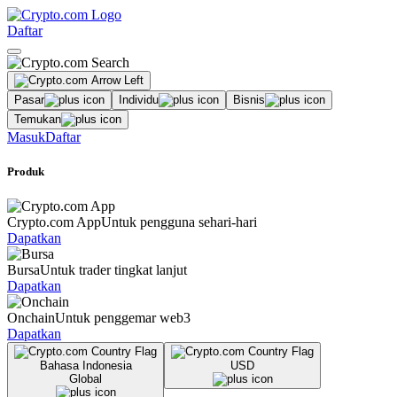
Daftar
Pasar
Individu
Bisnis
Temukan
Masuk
Daftar
Produk
Crypto.com App
Untuk pengguna sehari-hari
Dapatkan
Bursa
Untuk trader tingkat lanjut
Dapatkan
Onchain
Untuk penggemar web3
Dapatkan
Bahasa Indonesia
USD
Global