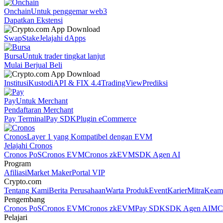
Onchain
Untuk penggemar web3
Dapatkan Ekstensi
Swap
Stake
Jelajahi dApps
Bursa
Untuk trader tingkat lanjut
Mulai Berjual Beli
Institusi
Kustodi
API & FIX 4.4
TradingView
Prediksi
Pay
Untuk Merchant
Pendaftaran Merchant
Pay Terminal
Pay SDK
Plugin eCommerce
Cronos
Layer 1 yang Kompatibel dengan EVM
Jelajahi Cronos
Cronos PoS
Cronos EVM
Cronos zkEVM
SDK Agen AI
Program
Afiliasi
Market Maker
Portal VIP
Crypto.com
Tentang Kami
Berita Perusahaan
Warta Produk
Event
Karier
Mitra
Keam
Pengembang
Cronos PoS
Cronos EVM
Cronos zkEVM
Pay SDK
SDK Agen AI
MCP
Pelajari