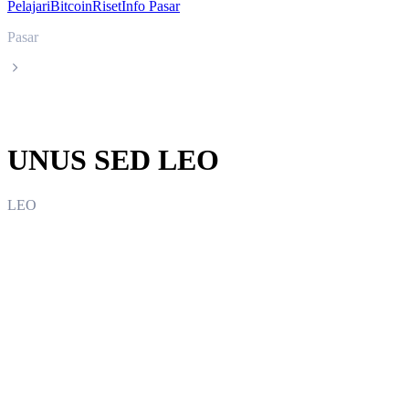
Pelajari
Bitcoin
Riset
Info Pasar
Pasar
UNUS SED LEO
UNUS SED LEO
LEO