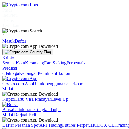
Pasar
Individu
Bisnis
Temukan
/
Masuk
Daftar
Kripto
Semua Koin
Keranjang
Earn
Staking
Perpetuals
Prediksi
Olahraga
Keuangan
Pemilihan
Ekonomi
Crypto.com App
Untuk pengguna sehari-hari
Mulai
Kripto
Kartu Visa Prabayar
Level Up
Bursa
Untuk trader tingkat lanjut
Mulai Berjual Beli
Daftar Pesanan Spot
API Trading
Futures Perpetual
CDCX CLI
Tradin