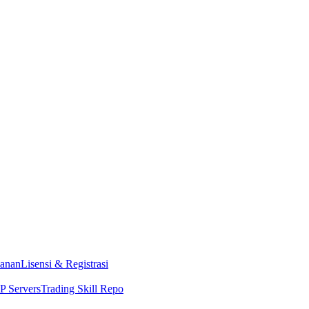
anan
Lisensi & Registrasi
 Servers
Trading Skill Repo