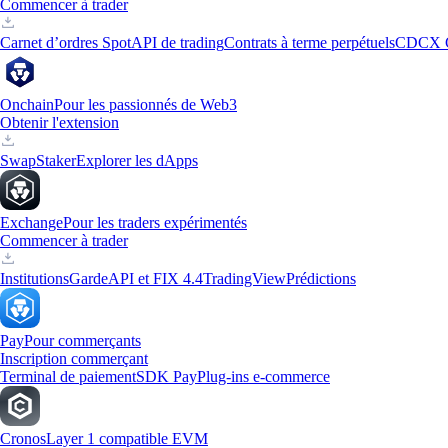
Commencer à trader
Carnet d’ordres Spot
API de trading
Contrats à terme perpétuels
CDCX 
Onchain
Pour les passionnés de Web3
Obtenir l'extension
Swap
Staker
Explorer les dApps
Exchange
Pour les traders expérimentés
Commencer à trader
Institutions
Garde
API et FIX 4.4
TradingView
Prédictions
Pay
Pour commerçants
Inscription commerçant
Terminal de paiement
SDK Pay
Plug-ins e-commerce
Cronos
Layer 1 compatible EVM