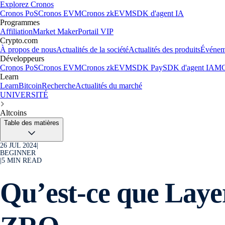
Explorez Cronos
Cronos PoS
Cronos EVM
Cronos zkEVM
SDK d'agent IA
Programmes
Affiliation
Market Maker
Portail VIP
Crypto.com
À propos de nous
Actualités de la société
Actualités des produits
Événem
Développeurs
Cronos PoS
Cronos EVM
Cronos zkEVM
SDK Pay
SDK d'agent IA
MC
Learn
Learn
Bitcoin
Recherche
Actualités du marché
UNIVERSITÉ
Altcoins
Table des matières
26 JUL 2024
|
BEGINNER
|
5
MIN READ
Qu’est-ce que Laye