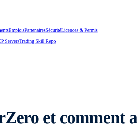
ents
Emplois
Partenaires
Sécurité
Licences & Permis
P Servers
Trading Skill Repo
rZero et comment ac