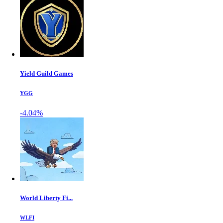
Yield Guild Games
YGG
-4.04%
World Liberty Fi...
WLFI