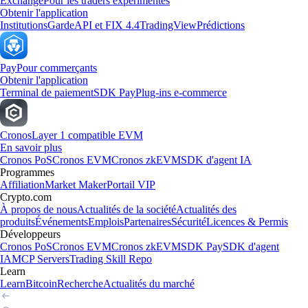
Exchange
Pour les traders expérimentés
Obtenir l'application
Institutions
Garde
API et FIX 4.4
TradingView
Prédictions
Pay
Pour commerçants
Obtenir l'application
Terminal de paiement
SDK Pay
Plug-ins e-commerce
Cronos
Layer 1 compatible EVM
En savoir plus
Cronos PoS
Cronos EVM
Cronos zkEVM
SDK d'agent IA
Programmes
Affiliation
Market Maker
Portail VIP
Crypto.com
À propos de nous
Actualités de la société
Actualités des
produits
Événements
Emplois
Partenaires
Sécurité
Licences & Permis
Développeurs
Cronos PoS
Cronos EVM
Cronos zkEVM
SDK Pay
SDK d'agent
IA
MCP Servers
Trading Skill Repo
Learn
Learn
Bitcoin
Recherche
Actualités du marché