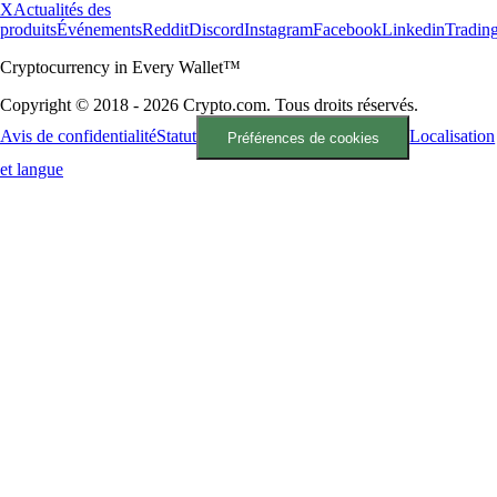
X
Actualités des
produits
Événements
Reddit
Discord
Instagram
Facebook
Linkedin
Tradin
Cryptocurrency in Every Wallet™
Copyright © 2018 - 2026 Crypto.com. Tous droits réservés.
Avis de confidentialité
Statut
Localisation
Préférences de cookies
et langue