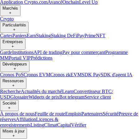
Application Crypto.com
Avancé
Onchain
Level Up
Marchés
+
Crypto
Particularités
+
Cartes
Paniers
Earn
Staking
Staking DeFi
Pay
Prime
NFT
Entreprises
+
Garde
Institutions
API de trading
Pay pour commerçant
Programme
MM
Portail VIP
Prédictions
Développeurs
+
Cronos PoS
Cronos EVM
Cronos zkEVM
SDK Pay
SDK d'agent IA
Ressources
+
Recherche
Actualités du marché
Learn
Convertisseur BTC/
USD
Glossaire
Widgets de prix
Bot telegram
Service client
Société
+
À propos de nous
Feuille de route
Emplois
Partenaires
Sécurité
Preuve de
réserves
Affiliation
Licences &
enregistrements
Listing
Climat
Capital
Vérifier
Mises à jour
+