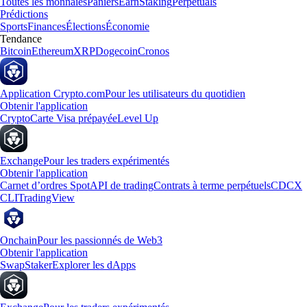
Toutes les monnaies
Paniers
Earn
Staking
Perpetuals
Prédictions
Sports
Finances
Élections
Économie
Tendance
Bitcoin
Ethereum
XRP
Dogecoin
Cronos
Application Crypto.com
Pour les utilisateurs du quotidien
Obtenir l'application
Crypto
Carte Visa prépayée
Level Up
Exchange
Pour les traders expérimentés
Obtenir l'application
Carnet d’ordres Spot
API de trading
Contrats à terme perpétuels
CDCX
CLI
TradingView
Onchain
Pour les passionnés de Web3
Obtenir l'application
Swap
Staker
Explorer les dApps