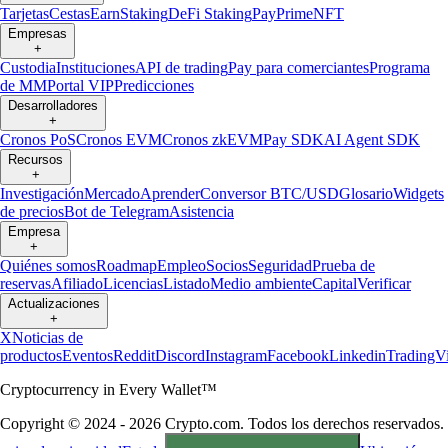
Tarjetas
Cestas
Earn
Staking
DeFi Staking
Pay
Prime
NFT
Empresas
+
Custodia
Instituciones
API de trading
Pay para comerciantes
Programa
de MM
Portal VIP
Predicciones
Desarrolladores
+
Cronos PoS
Cronos EVM
Cronos zkEVM
Pay SDK
AI Agent SDK
Recursos
+
Investigación
Mercado
Aprender
Conversor BTC/USD
Glosario
Widgets
de precios
Bot de Telegram
Asistencia
Empresa
+
Quiénes somos
Roadmap
Empleo
Socios
Seguridad
Prueba de
reservas
Afiliado
Licencias
Listado
Medio ambiente
Capital
Verificar
Actualizaciones
+
X
Noticias de
productos
Eventos
Reddit
Discord
Instagram
Facebook
Linkedin
TradingV
Cryptocurrency in Every Wallet™
Copyright © 2024 - 2026 Crypto.com. Todos los derechos reservados.