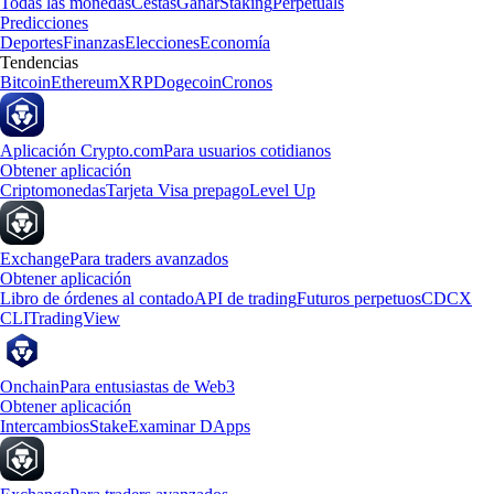
Todas las monedas
Cestas
Ganar
Staking
Perpetuals
Predicciones
Deportes
Finanzas
Elecciones
Economía
Tendencias
Bitcoin
Ethereum
XRP
Dogecoin
Cronos
Aplicación Crypto.com
Para usuarios cotidianos
Obtener aplicación
Criptomonedas
Tarjeta Visa prepago
Level Up
Exchange
Para traders avanzados
Obtener aplicación
Libro de órdenes al contado
API de trading
Futuros perpetuos
CDCX
CLI
TradingView
Onchain
Para entusiastas de Web3
Obtener aplicación
Intercambios
Stake
Examinar DApps