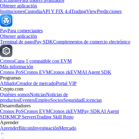
Exchange
Para traders avanzados
Obtener aplicación
Instituciones
Custodia
API Y FIX 4.4
TradingView
Predicciones
Pay
Para comerciantes
Obtener aplicación
Terminal de pago
Pay SDK
Complementos de comercio electrónico
Cronos
Capa 1 compatible con EVM
Más información
Cronos PoS
Cronos EVM
Cronos zkEVM
AI Agent SDK
Programas
Afiliado
Creador de mercado
Portal VIP
Crypto.com
Quiénes somos
Noticias
Noticias de
productos
Eventos
Empleo
Socios
Seguridad
Licencias
Desarrolladores
Cronos PoS
Cronos EVM
Cronos zkEVM
Pay SDK
AI Agent
SDK
MCP Servers
Trading Skill Repo
Aprender
Aprender
Bitcoin
Investigación
Mercado