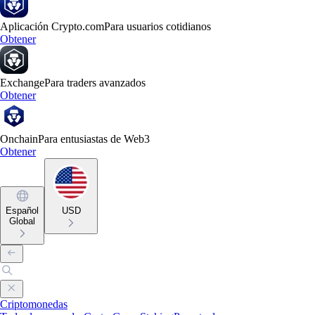
Aplicación Crypto.com
Para usuarios cotidianos
Obtener
Exchange
Para traders avanzados
Obtener
Onchain
Para entusiastas de Web3
Obtener
Español
USD
Global
Criptomonedas