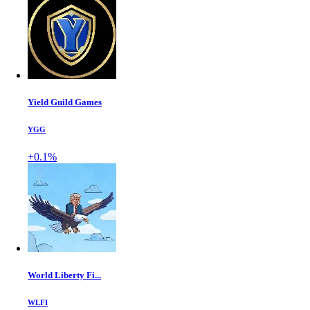
Yield Guild Games
YGG
+0.1%
World Liberty Fi...
WLFI