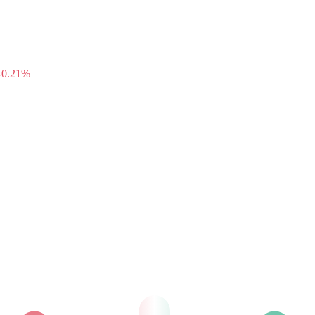
mpo real
-0.21%