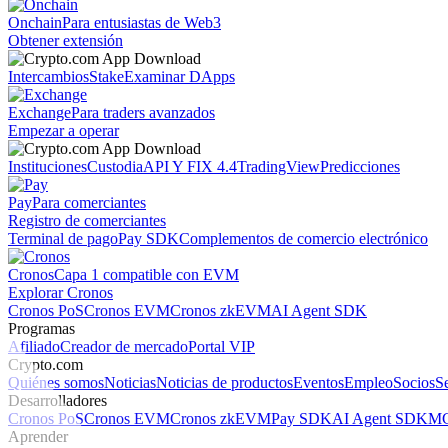
Onchain
Para entusiastas de Web3
Obtener extensión
Intercambios
Stake
Examinar DApps
Exchange
Para traders avanzados
Empezar a operar
Instituciones
Custodia
API Y FIX 4.4
TradingView
Predicciones
Pay
Para comerciantes
Registro de comerciantes
Terminal de pago
Pay SDK
Complementos de comercio electrónico
Cronos
Capa 1 compatible con EVM
Explorar Cronos
Cronos PoS
Cronos EVM
Cronos zkEVM
AI Agent SDK
Programas
Afiliado
Creador de mercado
Portal VIP
Crypto.com
Quiénes somos
Noticias
Noticias de productos
Eventos
Empleo
Socios
S
Desarrolladores
Cronos PoS
Cronos EVM
Cronos zkEVM
Pay SDK
AI Agent SDK
MC
Aprender