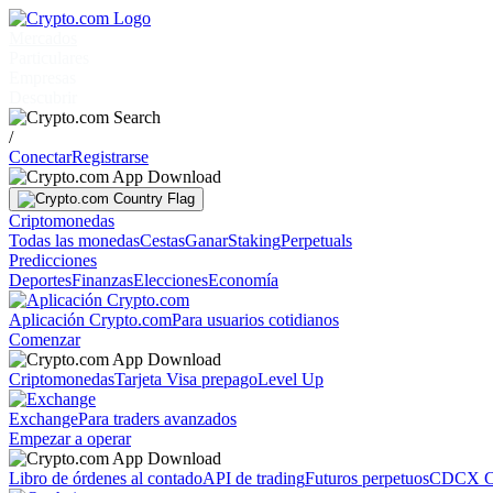
Mercados
Particulares
Empresas
Descubrir
/
Conectar
Registrarse
Criptomonedas
Todas las monedas
Cestas
Ganar
Staking
Perpetuals
Predicciones
Deportes
Finanzas
Elecciones
Economía
Aplicación Crypto.com
Para usuarios cotidianos
Comenzar
Criptomonedas
Tarjeta Visa prepago
Level Up
Exchange
Para traders avanzados
Empezar a operar
Libro de órdenes al contado
API de trading
Futuros perpetuos
CDCX C