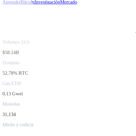
Aprender
Bitcoin
Investigación
Mercado
Precios de criptomonedas en tie
La capitalización total del mercado de criptomonedas hoy es
$2.45T
Volumen 24 h
$58.14B
Dominio
52.78% BTC
Gas ETH
0.13 Gwei
Monedas
31,134
Miedo y codicia