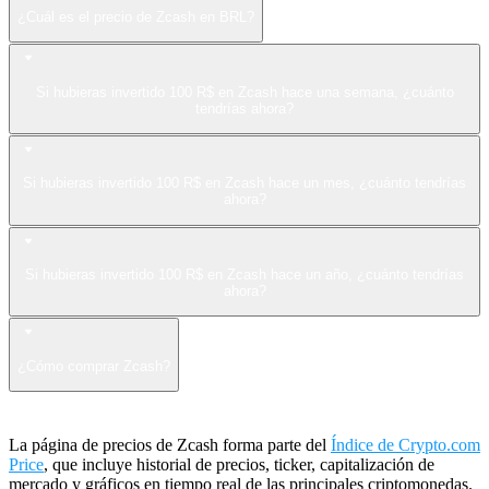
¿Cuál es el precio de Zcash en BRL?
Si hubieras invertido 100 R$ en Zcash hace una semana, ¿cuánto
tendrías ahora?
Si hubieras invertido 100 R$ en Zcash hace un mes, ¿cuánto tendrías
ahora?
Si hubieras invertido 100 R$ en Zcash hace un año, ¿cuánto tendrías
ahora?
¿Cómo comprar Zcash?
La página de precios de Zcash forma parte del
Índice de Crypto.com
Price
, que incluye historial de precios, ticker, capitalización de
mercado y gráficos en tiempo real de las principales criptomonedas.