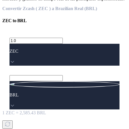
Convertir Zcash ( ZEC ) a Brazilian Real (BRL)
ZEC
to
BRL
ZEC
BRL
1
ZEC
=
2,585.43
BRL