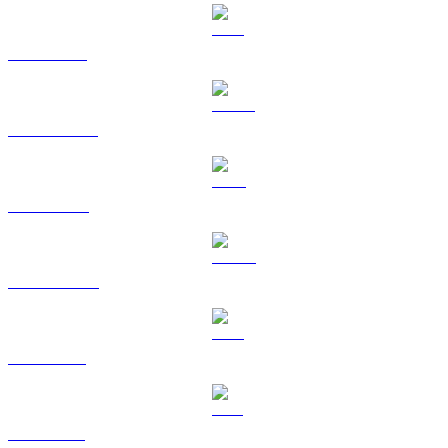
ETH a BRL
USDT a BRL
BNB a BRL
USDC a BRL
XRP a BRL
SOL a BRL