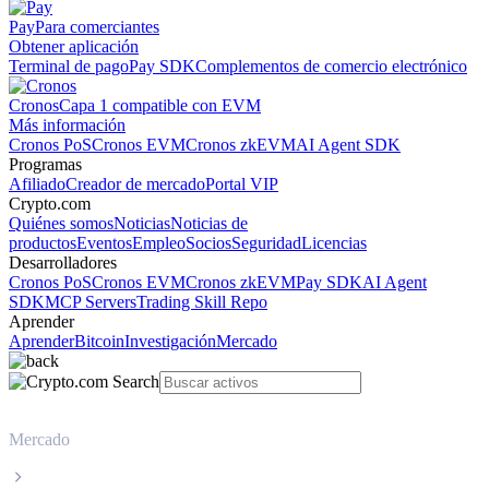
Pay
Para comerciantes
Obtener aplicación
Terminal de pago
Pay SDK
Complementos de comercio electrónico
Cronos
Capa 1 compatible con EVM
Más información
Cronos PoS
Cronos EVM
Cronos zkEVM
AI Agent SDK
Programas
Afiliado
Creador de mercado
Portal VIP
Crypto.com
Quiénes somos
Noticias
Noticias de
productos
Eventos
Empleo
Socios
Seguridad
Licencias
Desarrolladores
Cronos PoS
Cronos EVM
Cronos zkEVM
Pay SDK
AI Agent
SDK
MCP Servers
Trading Skill Repo
Aprender
Aprender
Bitcoin
Investigación
Mercado
Mercado