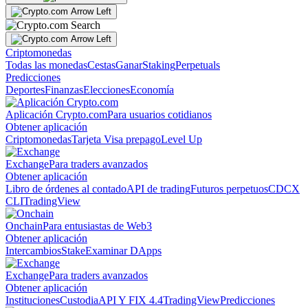
Criptomonedas
Todas las monedas
Cestas
Ganar
Staking
Perpetuals
Predicciones
Deportes
Finanzas
Elecciones
Economía
Aplicación Crypto.com
Para usuarios cotidianos
Obtener aplicación
Criptomonedas
Tarjeta Visa prepago
Level Up
Exchange
Para traders avanzados
Obtener aplicación
Libro de órdenes al contado
API de trading
Futuros perpetuos
CDCX
CLI
TradingView
Onchain
Para entusiastas de Web3
Obtener aplicación
Intercambios
Stake
Examinar DApps
Exchange
Para traders avanzados
Obtener aplicación
Instituciones
Custodia
API Y FIX 4.4
TradingView
Predicciones