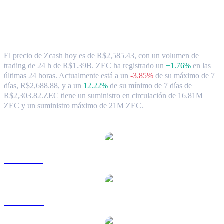
Tipo de cambio y datos del mercado de
Zcash ( ZEC ) a BRL
El precio de Zcash hoy es de R$2,585.43, con un volumen de
trading de 24 h de R$1.39B. ZEC ha registrado un
+1.76%
en las
últimas 24 horas.
Actualmente está a un
-3.85%
de su máximo de 7
días, R$2,688.88,
y a un
12.22%
de su mínimo de 7 días de
R$2,303.82.
ZEC tiene un suministro en circulación de 16.81M
ZEC y un suministro máximo de 21M ZEC.
Pares de conversión de Zcash populares
ZEC a USD
ZEC a AUD