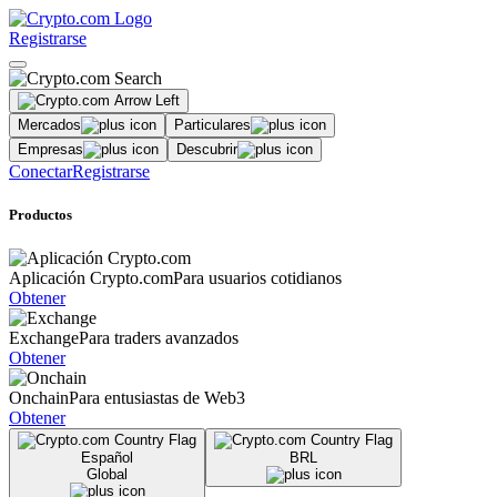
Registrarse
Mercados
Particulares
Empresas
Descubrir
Conectar
Registrarse
Productos
Aplicación Crypto.com
Para usuarios cotidianos
Obtener
Exchange
Para traders avanzados
Obtener
Onchain
Para entusiastas de Web3
Obtener
Español
BRL
Global