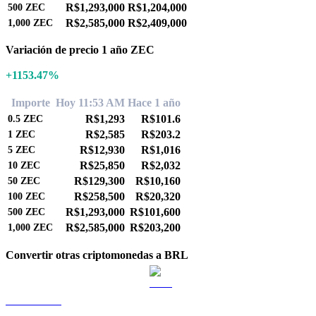
R$1,293,000
R$1,204,000
500
ZEC
R$2,585,000
R$2,409,000
1,000
ZEC
Variación de precio 1 año ZEC
+1153.47%
Importe
Hoy 11:53 AM
Hace 1 año
R$1,293
R$101.6
0.5
ZEC
R$2,585
R$203.2
1
ZEC
R$12,930
R$1,016
5
ZEC
R$25,850
R$2,032
10
ZEC
R$129,300
R$10,160
50
ZEC
R$258,500
R$20,320
100
ZEC
R$1,293,000
R$101,600
500
ZEC
R$2,585,000
R$203,200
1,000
ZEC
Convertir otras criptomonedas a BRL
BTC a BRL