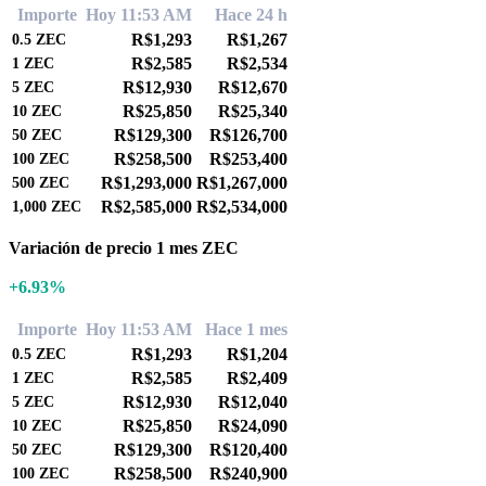
Importe
Hoy 11:53 AM
Hace 24 h
R$1,293
R$1,267
0.5
ZEC
R$2,585
R$2,534
1
ZEC
R$12,930
R$12,670
5
ZEC
R$25,850
R$25,340
10
ZEC
R$129,300
R$126,700
50
ZEC
R$258,500
R$253,400
100
ZEC
R$1,293,000
R$1,267,000
500
ZEC
R$2,585,000
R$2,534,000
1,000
ZEC
Variación de precio 1 mes ZEC
+6.93%
Importe
Hoy 11:53 AM
Hace 1 mes
R$1,293
R$1,204
0.5
ZEC
R$2,585
R$2,409
1
ZEC
R$12,930
R$12,040
5
ZEC
R$25,850
R$24,090
10
ZEC
R$129,300
R$120,400
50
ZEC
R$258,500
R$240,900
100
ZEC