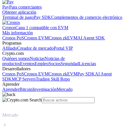
Pay
Para comerciantes
Obtener aplicación
Terminal de pago
Pay SDK
Complementos de comercio electrónico
Cronos
Capa 1 compatible con EVM
Más información
Cronos PoS
Cronos EVM
Cronos zkEVM
AI Agent SDK
Programas
Afiliado
Creador de mercado
Portal VIP
Crypto.com
Quiénes somos
Noticias
Noticias de
productos
Eventos
Empleo
Socios
Seguridad
Licencias
Desarrolladores
Cronos PoS
Cronos EVM
Cronos zkEVM
Pay SDK
AI Agent
SDK
MCP Servers
Trading Skill Repo
Aprender
Aprender
Bitcoin
Investigación
Mercado
Mercado