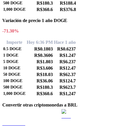
R$180.3
R$188.4
500
DOGE
R$360.6
R$376.8
1,000
DOGE
Variación de precio 1 año DOGE
-71.30%
Importe
Hoy 6:36 PM
Hace 1 año
R$0.1803
R$0.6237
0.5
DOGE
R$0.3606
R$1.247
1
DOGE
R$1.803
R$6.237
5
DOGE
R$3.606
R$12.47
10
DOGE
R$18.03
R$62.37
50
DOGE
R$36.06
R$124.7
100
DOGE
R$180.3
R$623.7
500
DOGE
R$360.6
R$1,247
1,000
DOGE
Convertir otras criptomonedas a BRL
BTC a BRL