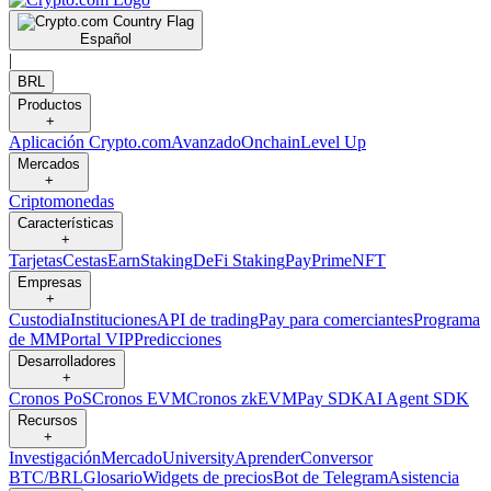
Español
|
BRL
Productos
+
Aplicación Crypto.com
Avanzado
Onchain
Level Up
Mercados
+
Criptomonedas
Características
+
Tarjetas
Cestas
Earn
Staking
DeFi Staking
Pay
Prime
NFT
Empresas
+
Custodia
Instituciones
API de trading
Pay para comerciantes
Programa
de MM
Portal VIP
Predicciones
Desarrolladores
+
Cronos PoS
Cronos EVM
Cronos zkEVM
Pay SDK
AI Agent SDK
Recursos
+
Investigación
Mercado
University
Aprender
Conversor
BTC/BRL
Glosario
Widgets de precios
Bot de Telegram
Asistencia