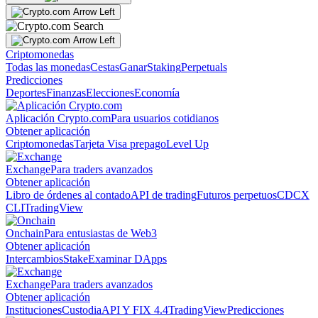
Criptomonedas
Todas las monedas
Cestas
Ganar
Staking
Perpetuals
Predicciones
Deportes
Finanzas
Elecciones
Economía
Aplicación Crypto.com
Para usuarios cotidianos
Obtener aplicación
Criptomonedas
Tarjeta Visa prepago
Level Up
Exchange
Para traders avanzados
Obtener aplicación
Libro de órdenes al contado
API de trading
Futuros perpetuos
CDCX
CLI
TradingView
Onchain
Para entusiastas de Web3
Obtener aplicación
Intercambios
Stake
Examinar DApps
Exchange
Para traders avanzados
Obtener aplicación
Instituciones
Custodia
API Y FIX 4.4
TradingView
Predicciones