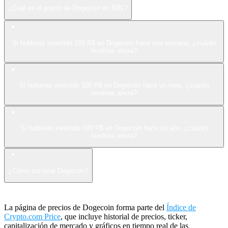
¿Cuál es el precio de Dogecoin en BRL?
Si hubieras invertido 100 R$ en Dogecoin hace una semana, ¿cuánto
tendrías ahora?
Si hubieras invertido 100 R$ en Dogecoin hace un mes, ¿cuánto
tendrías ahora?
Si hubieras invertido 100 R$ en Dogecoin hace un año, ¿cuánto
tendrías ahora?
¿Cómo comprar Dogecoin?
La página de precios de Dogecoin forma parte del
Índice de
Crypto.com Price
, que incluye historial de precios, ticker,
capitalización de mercado y gráficos en tiempo real de las