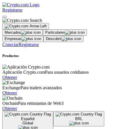
Registrarse
Mercados
Particulares
Empresas
Descubrir
Conectar
Registrarse
Productos
Aplicación Crypto.com
Para usuarios cotidianos
Obtener
Exchange
Para traders avanzados
Obtener
Onchain
Para entusiastas de Web3
Obtener
Español
BRL
Global