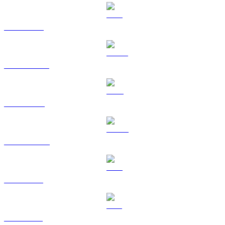
ETH a BRL
USDT a BRL
BNB a BRL
USDC a BRL
XRP a BRL
SOL a BRL