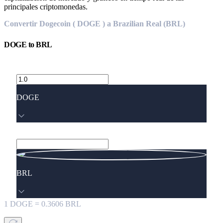
principales criptomonedas.
Convertir Dogecoin ( DOGE ) a Brazilian Real (BRL)
DOGE
to
BRL
DOGE
BRL
1
DOGE
=
0.3606
BRL