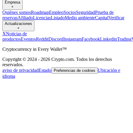
Empresa
+
Quiénes somos
Roadmap
Empleo
Socios
Seguridad
Prueba de
reservas
Afiliado
Licencias
Listado
Medio ambiente
Capital
Verificar
Actualizaciones
+
X
Noticias de
productos
Eventos
Reddit
Discord
Instagram
Facebook
Linkedin
Trading
Cryptocurrency in Every Wallet™
Copyright © 2024 - 2026 Crypto.com. Todos los derechos
reservados.
aviso de privacidad
Estado
Ubicación e
Preferencias de cookies
idioma