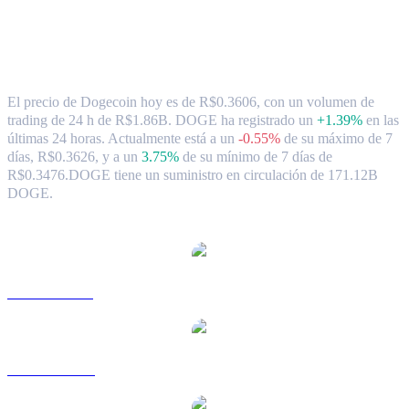
Tipo de cambio y datos del mercado de
Dogecoin ( DOGE ) a BRL
El precio de Dogecoin hoy es de R$0.3606, con un volumen de
trading de 24 h de R$1.86B. DOGE ha registrado un
+1.39%
en las
últimas 24 horas.
Actualmente está a un
-0.55%
de su máximo de 7
días, R$0.3626,
y a un
3.75%
de su mínimo de 7 días de
R$0.3476.
DOGE tiene un suministro en circulación de 171.12B
DOGE.
Pares de conversión de Dogecoin populares
DOGE a USD
DOGE a AUD