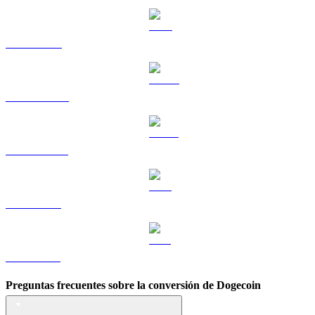
TRX a BRL
HYPE a BRL
USDS a BRL
LEO a BRL
ZEC a BRL
Preguntas frecuentes sobre la conversión de Dogecoin