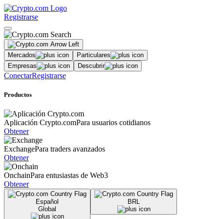
Registrarse
Mercados
Particulares
Empresas
Descubrir
Conectar
Registrarse
Productos
Aplicación Crypto.com
Para usuarios cotidianos
Obtener
Exchange
Para traders avanzados
Obtener
Onchain
Para entusiastas de Web3
Obtener
Español
BRL
Global