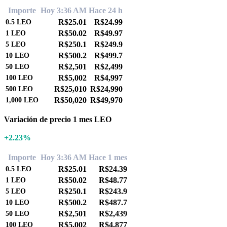
Importe
Hoy 3:36 AM
Hace 24 h
R$25.01
R$24.99
0.5
LEO
R$50.02
R$49.97
1
LEO
R$250.1
R$249.9
5
LEO
R$500.2
R$499.7
10
LEO
R$2,501
R$2,499
50
LEO
R$5,002
R$4,997
100
LEO
R$25,010
R$24,990
500
LEO
R$50,020
R$49,970
1,000
LEO
Variación de precio 1 mes LEO
+2.23%
Importe
Hoy 3:36 AM
Hace 1 mes
R$25.01
R$24.39
0.5
LEO
R$50.02
R$48.77
1
LEO
R$250.1
R$243.9
5
LEO
R$500.2
R$487.7
10
LEO
R$2,501
R$2,439
50
LEO
R$5,002
R$4,877
100
LEO