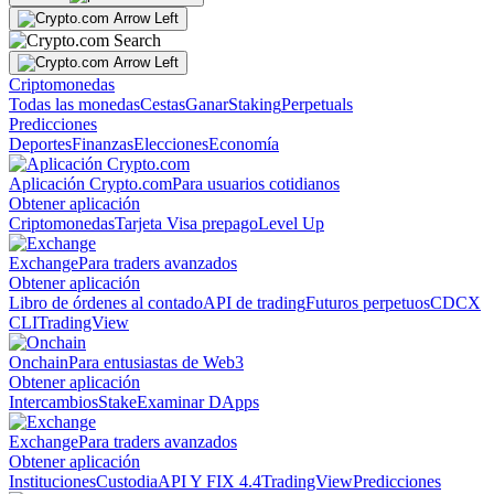
Criptomonedas
Todas las monedas
Cestas
Ganar
Staking
Perpetuals
Predicciones
Deportes
Finanzas
Elecciones
Economía
Aplicación Crypto.com
Para usuarios cotidianos
Obtener aplicación
Criptomonedas
Tarjeta Visa prepago
Level Up
Exchange
Para traders avanzados
Obtener aplicación
Libro de órdenes al contado
API de trading
Futuros perpetuos
CDCX
CLI
TradingView
Onchain
Para entusiastas de Web3
Obtener aplicación
Intercambios
Stake
Examinar DApps
Exchange
Para traders avanzados
Obtener aplicación
Instituciones
Custodia
API Y FIX 4.4
TradingView
Predicciones