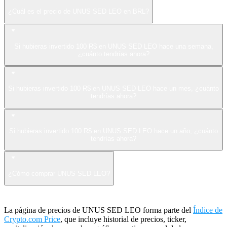
¿Cuál es el precio de UNUS SED LEO en BRL?
Si hubieras invertido 100 R$ en UNUS SED LEO hace una semana,
¿cuánto tendrías ahora?
Si hubieras invertido 100 R$ en UNUS SED LEO hace un mes, ¿cuánto
tendrías ahora?
Si hubieras invertido 100 R$ en UNUS SED LEO hace un año, ¿cuánto
tendrías ahora?
¿Cómo comprar UNUS SED LEO?
La página de precios de UNUS SED LEO forma parte del
Índice de
Crypto.com Price
, que incluye historial de precios, ticker,