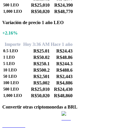
R$25,010
R$24,390
500
LEO
R$50,020
R$48,770
1,000
LEO
Variación de precio 1 año LEO
+2.16%
Importe
Hoy 3:36 AM
Hace 1 año
R$25.01
R$24.43
0.5
LEO
R$50.02
R$48.86
1
LEO
R$250.1
R$244.3
5
LEO
R$500.2
R$488.6
10
LEO
R$2,501
R$2,443
50
LEO
R$5,002
R$4,886
100
LEO
R$25,010
R$24,430
500
LEO
R$50,020
R$48,860
1,000
LEO
Convertir otras criptomonedas a BRL
BTC a BRL