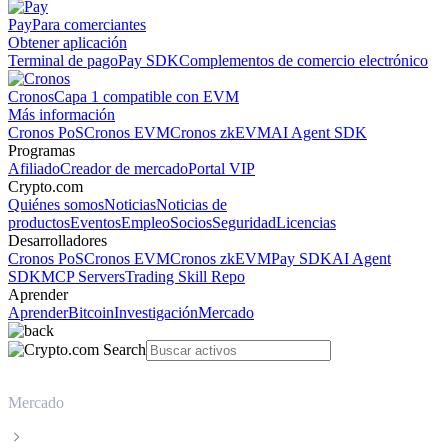
Pay
Para comerciantes
Obtener aplicación
Terminal de pago
Pay SDK
Complementos de comercio electrónico
Cronos
Capa 1 compatible con EVM
Más información
Cronos PoS
Cronos EVM
Cronos zkEVM
AI Agent SDK
Programas
Afiliado
Creador de mercado
Portal VIP
Crypto.com
Quiénes somos
Noticias
Noticias de
productos
Eventos
Empleo
Socios
Seguridad
Licencias
Desarrolladores
Cronos PoS
Cronos EVM
Cronos zkEVM
Pay SDK
AI Agent
SDK
MCP Servers
Trading Skill Repo
Aprender
Aprender
Bitcoin
Investigación
Mercado
Mercado