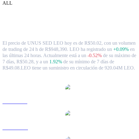
ALL
Tipo de cambio y datos del mercado de
UNUS SED LEO ( LEO ) a BRL
El precio de UNUS SED LEO hoy es de R$50.02, con un volumen
de trading de 24 h de R$948,390. LEO ha registrado un
+0.09%
en
las últimas 24 horas.
Actualmente está a un
-0.52%
de su máximo de
7 días, R$50.28,
y a un
1.92%
de su mínimo de 7 días de
R$49.08.
LEO tiene un suministro en circulación de 920.04M LEO.
Pares de conversión de UNUS SED LEO populares
LEO a USD
LEO a AUD