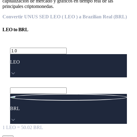
capitalización de mercado y gráficos en tiempo real de las
principales criptomonedas.
Convertir UNUS SED LEO ( LEO ) a Brazilian Real (BRL)
LEO
to
BRL
LEO
BRL
1
LEO
=
50.02
BRL