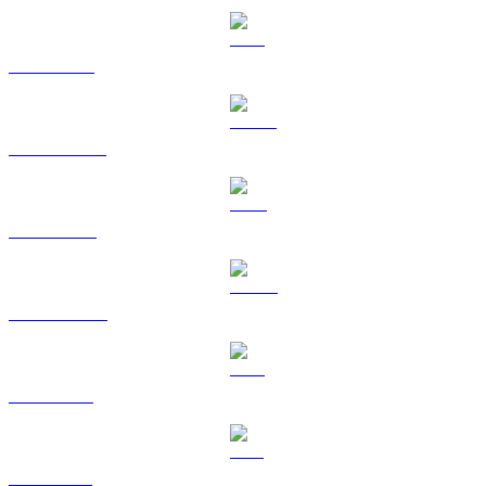
ETH a BRL
USDT a BRL
BNB a BRL
USDC a BRL
XRP a BRL
SOL a BRL