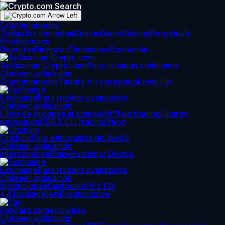
Criptomonedas
Todas las monedas
Cestas
Ganar
Staking
Perpetuals
Predicciones
Deportes
Finanzas
Elecciones
Economía
Aplicación Crypto.com
Para usuarios cotidianos
Obtener aplicación
Criptomonedas
Tarjeta Visa prepago
Level Up
Exchange
Para traders avanzados
Obtener aplicación
Libro de órdenes al contado
API de trading
Futuros
perpetuos
CDCX CLI
TradingView
Onchain
Para entusiastas de Web3
Obtener aplicación
Intercambios
Stake
Examinar DApps
Exchange
Para traders avanzados
Obtener aplicación
Instituciones
Custodia
API Y FIX
4.4
TradingView
Predicciones
Pay
Para comerciantes
Obtener aplicación