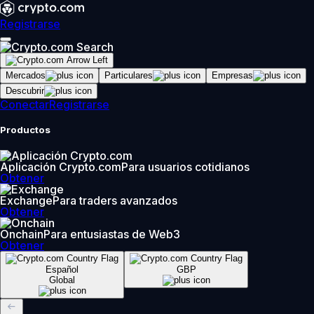
Registrarse
Mercados
Particulares
Empresas
Descubrir
Conectar
Registrarse
Productos
Aplicación Crypto.com
Para usuarios cotidianos
Obtener
Exchange
Para traders avanzados
Obtener
Onchain
Para entusiastas de Web3
Obtener
Español
GBP
Global