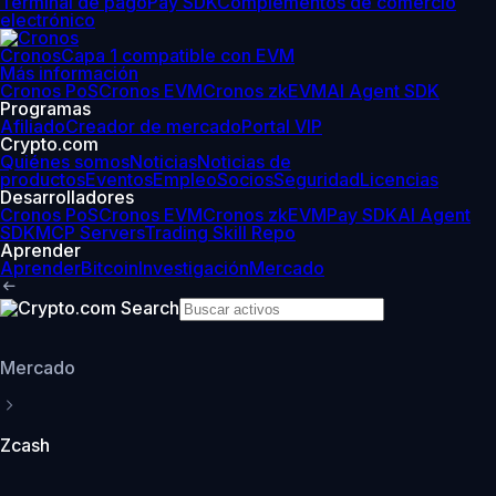
Terminal de pago
Pay SDK
Complementos de comercio
electrónico
Cronos
Capa 1 compatible con EVM
Más información
Cronos PoS
Cronos EVM
Cronos zkEVM
AI Agent SDK
Programas
Afiliado
Creador de mercado
Portal VIP
Crypto.com
Quiénes somos
Noticias
Noticias de
productos
Eventos
Empleo
Socios
Seguridad
Licencias
Desarrolladores
Cronos PoS
Cronos EVM
Cronos zkEVM
Pay SDK
AI Agent
SDK
MCP Servers
Trading Skill Repo
Aprender
Aprender
Bitcoin
Investigación
Mercado
Mercado
Zcash