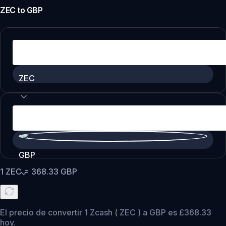
ZEC
to
GBP
ZEC
GBP
1
ZEC
=
368.33
GBP
El precio de convertir 1 Zcash ( ZEC ) a GBP es £368.33
hoy.