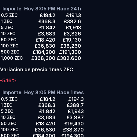
Importe
Hoy 8:05 PM
Hace 24 h
£184.2
£191.3
0.5
ZEC
£368.3
£382.6
1
ZEC
£1,842
£1,913
5
ZEC
£3,683
£3,826
10
ZEC
£18,420
£19,130
50
ZEC
£36,830
£38,260
100
ZEC
£184,200
£191,300
500
ZEC
£368,300
£382,600
1,000
ZEC
Variación de precio 1 mes ZEC
-5.16%
Importe
Hoy 8:05 PM
Hace 1 mes
£184.2
£194.3
0.5
ZEC
£368.3
£388.7
1
ZEC
£1,842
£1,943
5
ZEC
£3,683
£3,887
10
ZEC
£18,420
£19,430
50
ZEC
£36,830
£38,870
100
ZEC
£184,200
£194,300
500
ZEC