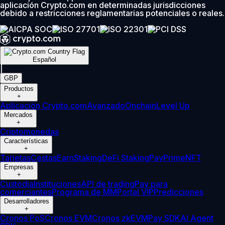
aplicación Crypto.com en determinadas jurisdicciones
debido a restricciones reglamentarias potenciales o reales.
Español
|
GBP
Productos
+
Aplicación Crypto.com
Avanzado
Onchain
Level Up
Mercados
+
Criptomonedas
Características
+
Tarjetas
Cestas
Earn
Staking
DeFi Staking
Pay
Prime
NFT
Empresas
+
Custodia
Instituciones
API de trading
Pay para
comerciantes
Programa de MM
Portal VIP
Predicciones
Desarrolladores
+
Cronos PoS
Cronos EVM
Cronos zkEVM
Pay SDK
AI Agent