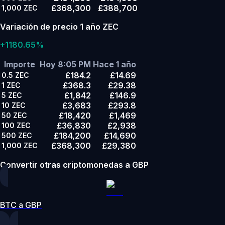
£368,300
£388,700
1,000
ZEC
Variación de precio 1 año ZEC
+1180.65%
Importe
Hoy 8:05 PM
Hace 1 año
£184.2
£14.69
0.5
ZEC
£368.3
£29.38
1
ZEC
£1,842
£146.9
5
ZEC
£3,683
£293.8
10
ZEC
£18,420
£1,469
50
ZEC
£36,830
£2,938
100
ZEC
£184,200
£14,690
500
ZEC
£368,300
£29,380
1,000
ZEC
Convertir otras criptomonedas a GBP
BTC a GBP