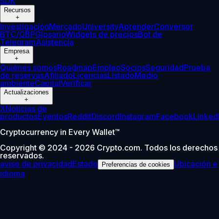
SDK
Recursos
+
Investigación
Mercado
University
Aprender
Conversor
BTC/GBP
Glosario
Widgets de precios
Bot de
Telegram
Asistencia
Empresa
+
Quiénes somos
Roadmap
Empleo
Socios
Seguridad
Prueba
de reservas
Afiliado
Licencias
Listado
Medio
ambiente
Capital
Verificar
Actualizaciones
+
X
Noticias de
productos
Eventos
Reddit
Discord
Instagram
Facebook
Linked
Cryptocurrency in Every Wallet™
Copyright © 2024 - 2026 Crypto.com. Todos los derechos
reservados.
aviso de privacidad
Estado
Ubicación e
Preferencias de cookies
idioma