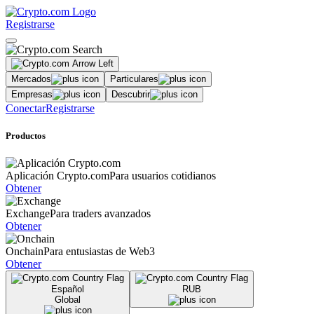
Registrarse
Mercados
Particulares
Empresas
Descubrir
Conectar
Registrarse
Productos
Aplicación Crypto.com
Para usuarios cotidianos
Obtener
Exchange
Para traders avanzados
Obtener
Onchain
Para entusiastas de Web3
Obtener
Español
RUB
Global