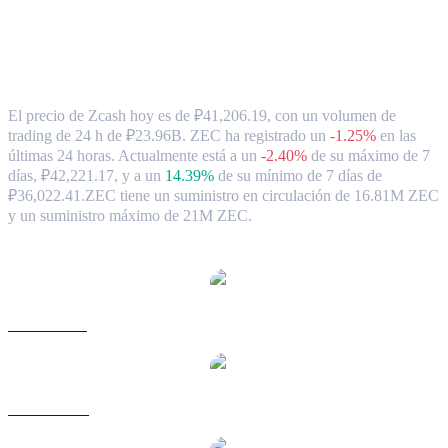
Tipo de cambio y datos del mercado de
Zcash ( ZEC ) a RUB
El precio de Zcash hoy es de ₽41,206.19, con un volumen de
trading de 24 h de ₽23.96B. ZEC ha registrado un
-1.25%
en las
últimas 24 horas.
Actualmente está a un
-2.40%
de su máximo de 7
días, ₽42,221.17,
y a un
14.39%
de su mínimo de 7 días de
₽36,022.41.
ZEC tiene un suministro en circulación de 16.81M ZEC
y un suministro máximo de 21M ZEC.
Pares de conversión de Zcash populares
ZEC a USD
ZEC a AUD