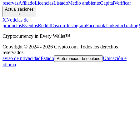
reservas
Afiliado
Licencias
Listado
Medio ambiente
Capital
Verificar
Actualizaciones
+
X
Noticias de
productos
Eventos
Reddit
Discord
Instagram
Facebook
Linkedin
Trading
Cryptocurrency in Every Wallet™
Copyright © 2024 - 2026 Crypto.com. Todos los derechos
reservados.
aviso de privacidad
Estado
Ubicación e
Preferencias de cookies
idioma