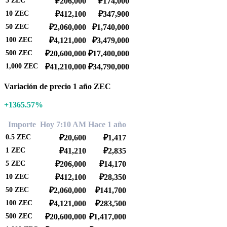
5
ZEC
₽206,000
₽174,000
10
ZEC
₽412,100
₽347,900
50
ZEC
₽2,060,000
₽1,740,000
100
ZEC
₽4,121,000
₽3,479,000
500
ZEC
₽20,600,000
₽17,400,000
1,000
ZEC
₽41,210,000
₽34,790,000
Variación de precio 1 año ZEC
+1365.57%
Importe
Hoy 7:10 AM
Hace 1 año
0.5
ZEC
₽20,600
₽1,417
1
ZEC
₽41,210
₽2,835
5
ZEC
₽206,000
₽14,170
10
ZEC
₽412,100
₽28,350
50
ZEC
₽2,060,000
₽141,700
100
ZEC
₽4,121,000
₽283,500
500
ZEC
₽20,600,000
₽1,417,000