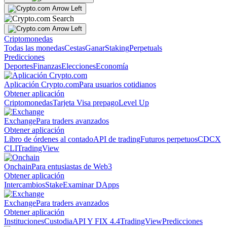
Criptomonedas
Todas las monedas
Cestas
Ganar
Staking
Perpetuals
Predicciones
Deportes
Finanzas
Elecciones
Economía
Aplicación Crypto.com
Para usuarios cotidianos
Obtener aplicación
Criptomonedas
Tarjeta Visa prepago
Level Up
Exchange
Para traders avanzados
Obtener aplicación
Libro de órdenes al contado
API de trading
Futuros perpetuos
CDCX
CLI
TradingView
Onchain
Para entusiastas de Web3
Obtener aplicación
Intercambios
Stake
Examinar DApps
Exchange
Para traders avanzados
Obtener aplicación
Instituciones
Custodia
API Y FIX 4.4
TradingView
Predicciones