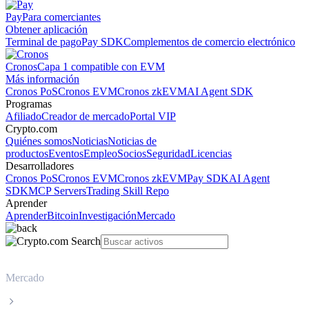
Pay
Para comerciantes
Obtener aplicación
Terminal de pago
Pay SDK
Complementos de comercio electrónico
Cronos
Capa 1 compatible con EVM
Más información
Cronos PoS
Cronos EVM
Cronos zkEVM
AI Agent SDK
Programas
Afiliado
Creador de mercado
Portal VIP
Crypto.com
Quiénes somos
Noticias
Noticias de
productos
Eventos
Empleo
Socios
Seguridad
Licencias
Desarrolladores
Cronos PoS
Cronos EVM
Cronos zkEVM
Pay SDK
AI Agent
SDK
MCP Servers
Trading Skill Repo
Aprender
Aprender
Bitcoin
Investigación
Mercado
Mercado