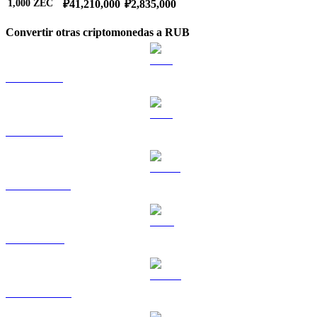
1,000
ZEC
₽41,210,000
₽2,835,000
Convertir otras criptomonedas a RUB
BTC a RUB
ETH a RUB
USDT a RUB
BNB a RUB
USDC a RUB