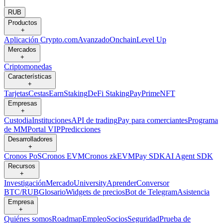
|
RUB
Productos
+
Aplicación Crypto.com
Avanzado
Onchain
Level Up
Mercados
+
Criptomonedas
Características
+
Tarjetas
Cestas
Earn
Staking
DeFi Staking
Pay
Prime
NFT
Empresas
+
Custodia
Instituciones
API de trading
Pay para comerciantes
Programa
de MM
Portal VIP
Predicciones
Desarrolladores
+
Cronos PoS
Cronos EVM
Cronos zkEVM
Pay SDK
AI Agent SDK
Recursos
+
Investigación
Mercado
University
Aprender
Conversor
BTC/RUB
Glosario
Widgets de precios
Bot de Telegram
Asistencia
Empresa
+
Quiénes somos
Roadmap
Empleo
Socios
Seguridad
Prueba de