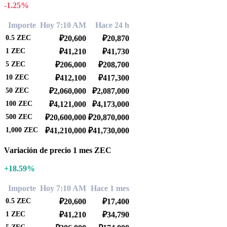
-1.25%
Importe
Hoy 7:10 AM
Hace 24 h
0.5
ZEC
₽20,600
₽20,870
1
ZEC
₽41,210
₽41,730
5
ZEC
₽206,000
₽208,700
10
ZEC
₽412,100
₽417,300
50
ZEC
₽2,060,000
₽2,087,000
100
ZEC
₽4,121,000
₽4,173,000
500
ZEC
₽20,600,000
₽20,870,000
1,000
ZEC
₽41,210,000
₽41,730,000
Variación de precio 1 mes ZEC
+18.59%
Importe
Hoy 7:10 AM
Hace 1 mes
0.5
ZEC
₽20,600
₽17,400
1
ZEC
₽41,210
₽34,790