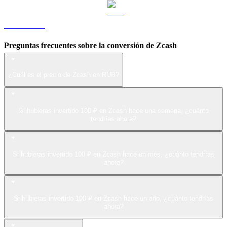
LEO a RUB
Preguntas frecuentes sobre la conversión de Zcash
¿Cuál es el precio de Zcash en RUB?
Si hubieras invertido 100 ₽ en Zcash hace una semana, ¿cuánto
tendrías ahora?
Si hubieras invertido 100 ₽ en Zcash hace un mes, ¿cuánto tendrías
ahora?
Si hubieras invertido 100 ₽ en Zcash hace un año, ¿cuánto tendrías
ahora?