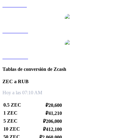
ZEC a SGD
ZEC a TWD
ZEC a KRW
Tablas de conversión de Zcash
ZEC a RUB
Hoy a las 07:10 AM
0.5 ZEC
₽20,600
1 ZEC
₽41,210
5 ZEC
₽206,000
10 ZEC
₽412,100
50 ZEC
₽2,060,000