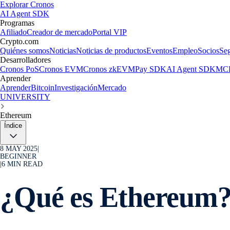
Explorar Cronos
AI Agent SDK
Programas
Afiliado
Creador de mercado
Portal VIP
Crypto.com
Quiénes somos
Noticias
Noticias de productos
Eventos
Empleo
Socios
Se
Desarrolladores
Cronos PoS
Cronos EVM
Cronos zkEVM
Pay SDK
AI Agent SDK
MCP
Aprender
Aprender
Bitcoin
Investigación
Mercado
UNIVERSITY
Ethereum
Índice
8 MAY 2025
|
BEGINNER
|
6
MIN READ
¿Qué es Ethereum