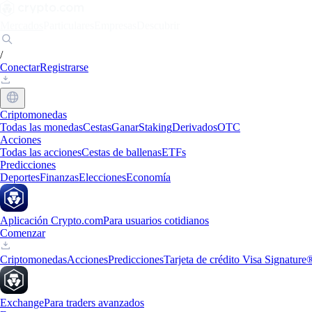
Mercados
Particulares
Empresas
Descubrir
/
Conectar
Registrarse
Criptomonedas
Todas las monedas
Cestas
Ganar
Staking
Derivados
OTC
Acciones
Todas las acciones
Cestas de ballenas
ETFs
Predicciones
Deportes
Finanzas
Elecciones
Economía
Aplicación Crypto.com
Para usuarios cotidianos
Comenzar
Criptomonedas
Acciones
Predicciones
Tarjeta de crédito Visa Signature
Exchange
Para traders avanzados