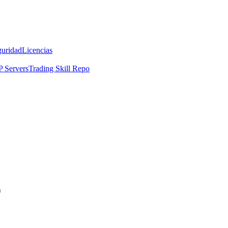
guridad
Licencias
 Servers
Trading Skill Repo
?