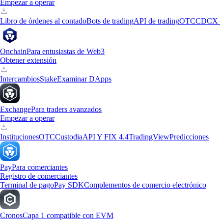
Empezar a operar
Libro de órdenes al contado
Bots de trading
API de trading
OTC
CDCX 
Onchain
Para entusiastas de Web3
Obtener extensión
Intercambios
Stake
Examinar DApps
Exchange
Para traders avanzados
Empezar a operar
Instituciones
OTC
Custodia
API Y FIX 4.4
TradingView
Predicciones
Pay
Para comerciantes
Registro de comerciantes
Terminal de pago
Pay SDK
Complementos de comercio electrónico
Cronos
Capa 1 compatible con EVM