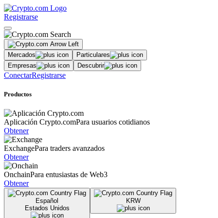
Registrarse
Mercados
Particulares
Empresas
Descubrir
Conectar
Registrarse
Productos
Aplicación Crypto.com
Para usuarios cotidianos
Obtener
Exchange
Para traders avanzados
Obtener
Onchain
Para entusiastas de Web3
Obtener
Español
KRW
Estados Unidos