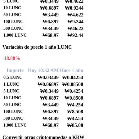
₩0.3449
₩0.4622
5
LUNC
₩0.6897
₩0.9244
10
LUNC
₩3.449
₩4.622
50
LUNC
₩6.897
₩9.244
100
LUNC
₩34.49
₩46.22
500
LUNC
₩68.97
₩92.44
1,000
LUNC
Variación de precio 1 año LUNC
-18.80%
Importe
Hoy 10:32 AM
Hace 1 año
₩0.03449
₩0.04254
0.5
LUNC
₩0.06897
₩0.08508
1
LUNC
₩0.3449
₩0.4254
5
LUNC
₩0.6897
₩0.8508
10
LUNC
₩3.449
₩4.254
50
LUNC
₩6.897
₩8.508
100
LUNC
₩34.49
₩42.54
500
LUNC
₩68.97
₩85.08
1,000
LUNC
Convertir otras criptomonedas a KRW