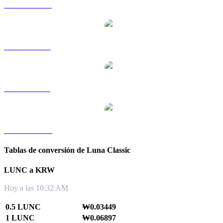
LUNC a HKD
LUNC a RUB
LUNC a SGD
LUNC a TWD
Tablas de conversión de Luna Classic
LUNC a KRW
Hoy a las 10:32 AM
0.5 LUNC
₩0.03449
1 LUNC
₩0.06897