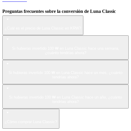
Preguntas frecuentes sobre la conversión de Luna Classic
¿Cuál es el precio de Luna Classic en KRW?
Si hubieras invertido 100 ₩ en Luna Classic hace una semana,
¿cuánto tendrías ahora?
Si hubieras invertido 100 ₩ en Luna Classic hace un mes, ¿cuánto
tendrías ahora?
Si hubieras invertido 100 ₩ en Luna Classic hace un año, ¿cuánto
tendrías ahora?
¿Cómo comprar Luna Classic?