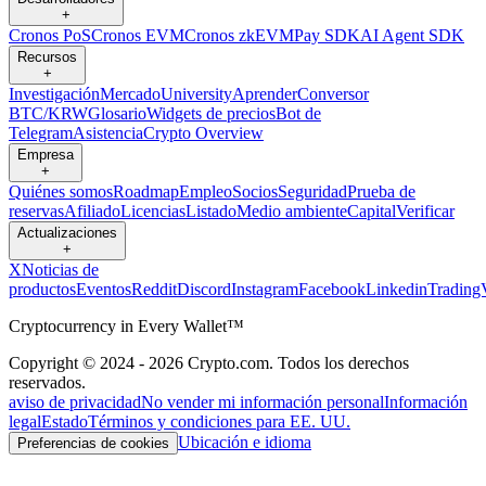
+
Cronos PoS
Cronos EVM
Cronos zkEVM
Pay SDK
AI Agent SDK
Recursos
+
Investigación
Mercado
University
Aprender
Conversor
BTC/KRW
Glosario
Widgets de precios
Bot de
Telegram
Asistencia
Crypto Overview
Empresa
+
Quiénes somos
Roadmap
Empleo
Socios
Seguridad
Prueba de
reservas
Afiliado
Licencias
Listado
Medio ambiente
Capital
Verificar
Actualizaciones
+
X
Noticias de
productos
Eventos
Reddit
Discord
Instagram
Facebook
Linkedin
Trading
Cryptocurrency in Every Wallet™
Copyright © 2024 - 2026 Crypto.com. Todos los derechos
reservados.
aviso de privacidad
No vender mi información personal
Información
legal
Estado
Términos y condiciones para EE. UU.
Ubicación e idioma
Preferencias de cookies