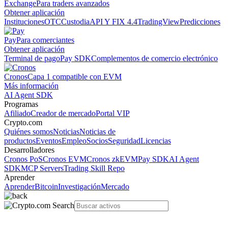
Exchange
Para traders avanzados
Obtener aplicación
Instituciones
OTC
Custodia
API Y FIX 4.4
TradingView
Predicciones
Pay
Para comerciantes
Obtener aplicación
Terminal de pago
Pay SDK
Complementos de comercio electrónico
Cronos
Capa 1 compatible con EVM
Más información
AI Agent SDK
Programas
Afiliado
Creador de mercado
Portal VIP
Crypto.com
Quiénes somos
Noticias
Noticias de
productos
Eventos
Empleo
Socios
Seguridad
Licencias
Desarrolladores
Cronos PoS
Cronos EVM
Cronos zkEVM
Pay SDK
AI Agent
SDK
MCP Servers
Trading Skill Repo
Aprender
Aprender
Bitcoin
Investigación
Mercado