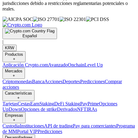
jurisdicciones debido a restricciones reglamentarias potenciales o
reales.
Español
|
KRW
Productos
+
Aplicación Crypto.com
Avanzado
Onchain
Level Up
Mercados
+
Criptomonedas
Banca
Acciones
Deportes
Predicciones
Comprar
acciones
Características
+
Tarjetas
Cestas
Earn
Staking
DeFi Staking
Pay
Prime
Opciones
UpDown
Opciones de strike
Derivados
NFT
IRAs
Empresas
+
Custodia
Instituciones
API de trading
Pay para comerciantes
Programa
de MM
Portal VIP
Predicciones
Desarrolladores