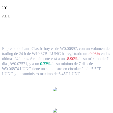
1Y
ALL
Tipo de cambio y datos del mercado de
Luna Classic ( LUNC ) a KRW
El precio de Luna Classic hoy es de ₩0.06897, con un volumen de
trading de 24 h de ₩10.87B. LUNC ha registrado un
-0.03%
en las
últimas 24 horas.
Actualmente está a un
-8.90%
de su máximo de 7
días, ₩0.07571,
y a un
0.33%
de su mínimo de 7 días de
₩0.06874.
LUNC tiene un suministro en circulación de 5.52T
LUNC y un suministro máximo de 6.45T LUNC.
Pares de conversión de Luna Classic populares
LUNC a USD