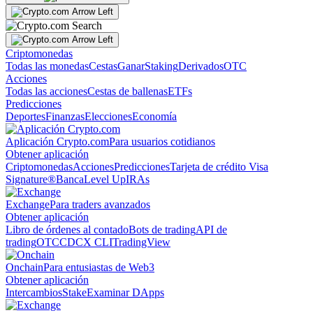
Criptomonedas
Todas las monedas
Cestas
Ganar
Staking
Derivados
OTC
Acciones
Todas las acciones
Cestas de ballenas
ETFs
Predicciones
Deportes
Finanzas
Elecciones
Economía
Aplicación Crypto.com
Para usuarios cotidianos
Obtener aplicación
Criptomonedas
Acciones
Predicciones
Tarjeta de crédito Visa
Signature®
Banca
Level Up
IRAs
Exchange
Para traders avanzados
Obtener aplicación
Libro de órdenes al contado
Bots de trading
API de
trading
OTC
CDCX CLI
TradingView
Onchain
Para entusiastas de Web3
Obtener aplicación
Intercambios
Stake
Examinar DApps