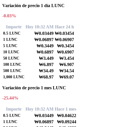
Variación de precio 1 día LUNC
-0.03%
Importe
Hoy 10:32 AM
Hace 24 h
₩0.03449
₩0.03454
0.5
LUNC
₩0.06897
₩0.06907
1
LUNC
₩0.3449
₩0.3454
5
LUNC
₩0.6897
₩0.6907
10
LUNC
₩3.449
₩3.454
50
LUNC
₩6.897
₩6.907
100
LUNC
₩34.49
₩34.54
500
LUNC
₩68.97
₩69.07
1,000
LUNC
Variación de precio 1 mes LUNC
-25.44%
Importe
Hoy 10:32 AM
Hace 1 mes
₩0.03449
₩0.04622
0.5
LUNC
₩0.06897
₩0.09244
1
LUNC