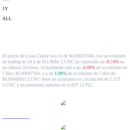
1Y
ALL
Tipo de cambio y datos del mercado de
Luna Classic ( LUNC ) a AUD
El precio de Luna Classic hoy es de $0.00007048, con un volumen
de trading de 24 h de $11.96M. LUNC ha registrado un
-0.74%
en
las últimas 24 horas.
Actualmente está a un
-6.08%
de su máximo de
7 días, $0.00007504,
y a un
1.98%
de su mínimo de 7 días de
$0.00006911.
LUNC tiene un suministro en circulación de 5.52T
LUNC y un suministro máximo de 6.45T LUNC.
Pares de conversión de Luna Classic populares
LUNC a USD