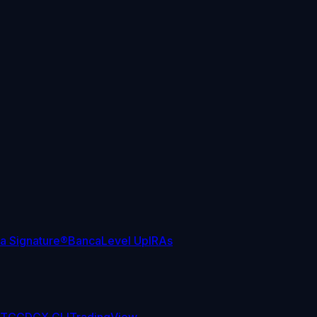
sa Signature®
Banca
Level Up
IRAs