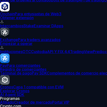
Libro de órdenes al contado
Bots de trading
API de trading
O
Onchain
Para entusiastas de Web3
Obtener extensión
Intercambios
Stake
Examinar DApps
Exchange
Para traders avanzados
Empezar a operar
Instituciones
OTC
Custodia
API Y FIX 4.4
TradingView
Predicc
Pay
Para comerciantes
Registro de comerciantes
Terminal de pago
Pay SDK
Complementos de comercio elec
Cronos
Capa 1 compatible con EVM
Explorar Cronos
AI Agent SDK
Programas
Afiliado
Creador de mercado
Portal VIP
Crypto.com