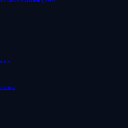
TC
CDCX CLI
TradingView
iones
trónico