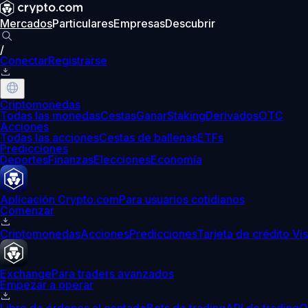
Mercados
Particulares
Empresas
Descubrir
/
Conectar
Registrarse
Criptomonedas
Todas las monedas
Cestas
Ganar
Staking
Derivados
OTC
Acciones
Todas las acciones
Cestas de ballenas
ETFs
Predicciones
Deportes
Finanzas
Elecciones
Economía
Aplicación Crypto.com
Para usuarios cotidianos
Comenzar
Criptomonedas
Acciones
Predicciones
Tarjeta de crédito Vi
Exchange
Para traders avanzados
Empezar a operar