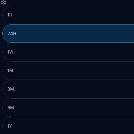
1H
24H
1W
1M
3M
6M
1Y