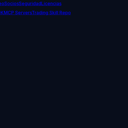
eo
Socios
Seguridad
Licencias
DK
MCP Servers
Trading Skill Repo