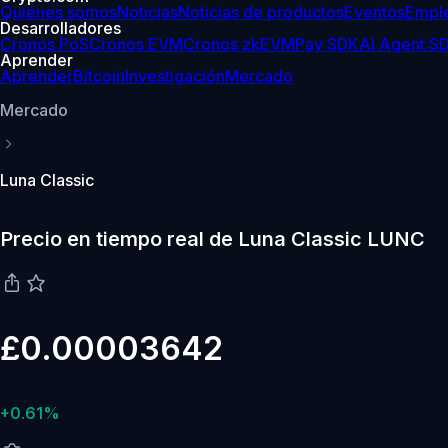
Quiénes somos
Noticias
Noticias de productos
Eventos
Empl
Desarrolladores
Cronos PoS
Cronos EVM
Cronos zkEVM
Pay SDK
AI Agent S
Aprender
Aprender
Bitcoin
Investigación
Mercado
Mercado
Luna Classic
Precio en tiempo real de Luna Classic LUNC
£0.00003642
+0.61%