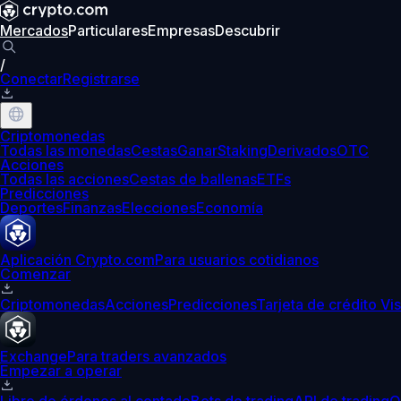
Mercados
Particulares
Empresas
Descubrir
/
Conectar
Registrarse
Criptomonedas
Todas las monedas
Cestas
Ganar
Staking
Derivados
OTC
Acciones
Todas las acciones
Cestas de ballenas
ETFs
Predicciones
Deportes
Finanzas
Elecciones
Economía
Aplicación Crypto.com
Para usuarios cotidianos
Comenzar
Criptomonedas
Acciones
Predicciones
Tarjeta de crédito Vi
Exchange
Para traders avanzados
Empezar a operar