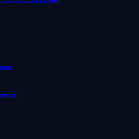
TC
CDCX CLI
TradingView
iones
trónico