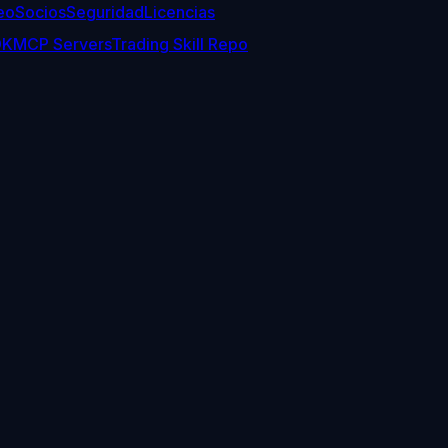
eo
Socios
Seguridad
Licencias
DK
MCP Servers
Trading Skill Repo