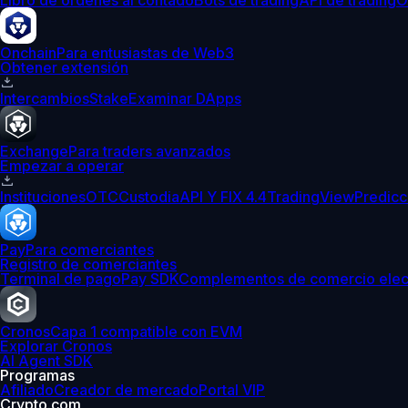
Libro de órdenes al contado
Bots de trading
API de trading
O
Onchain
Para entusiastas de Web3
Obtener extensión
Intercambios
Stake
Examinar DApps
Exchange
Para traders avanzados
Empezar a operar
Instituciones
OTC
Custodia
API Y FIX 4.4
TradingView
Predicc
Pay
Para comerciantes
Registro de comerciantes
Terminal de pago
Pay SDK
Complementos de comercio elec
Cronos
Capa 1 compatible con EVM
Explorar Cronos
AI Agent SDK
Programas
Afiliado
Creador de mercado
Portal VIP
Crypto.com