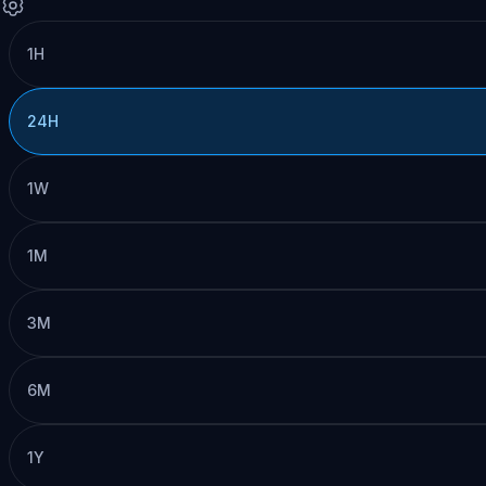
1H
24H
1W
1M
3M
6M
1Y