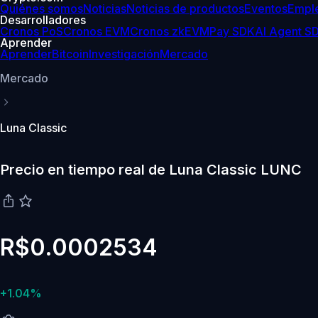
Quiénes somos
Noticias
Noticias de productos
Eventos
Empl
Desarrolladores
Cronos PoS
Cronos EVM
Cronos zkEVM
Pay SDK
AI Agent S
Aprender
Aprender
Bitcoin
Investigación
Mercado
Mercado
Luna Classic
Precio en tiempo real de Luna Classic LUNC
R$0.0002534
+1.04%