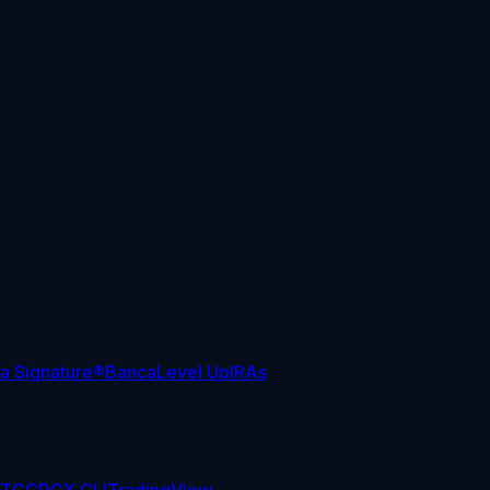
sa Signature®
Banca
Level Up
IRAs