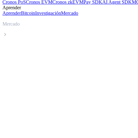
Cronos PoS
Cronos EVM
Cronos zkEVM
Pay SDK
AI Agent SDK
MC
Aprender
Aprender
Bitcoin
Investigación
Mercado
Mercado
Algorand
Precio en tiempo real de Algorand ALGO