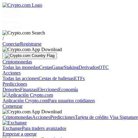
Mercados
Particulares
Empresas
Descubrir
/
Conectar
Registrarse
Criptomonedas
Todas las monedas
Cestas
Ganar
Staking
Derivados
OTC
Acciones
Todas las acciones
Cestas de ballenas
ETFs
Predicciones
Deportes
Finanzas
Elecciones
Economía
Aplicación Crypto.com
Para usuarios cotidianos
Comenzar
Criptomonedas
Acciones
Predicciones
Tarjeta de crédito Visa Signatur
Exchange
Para traders avanzados
Empezar a operar