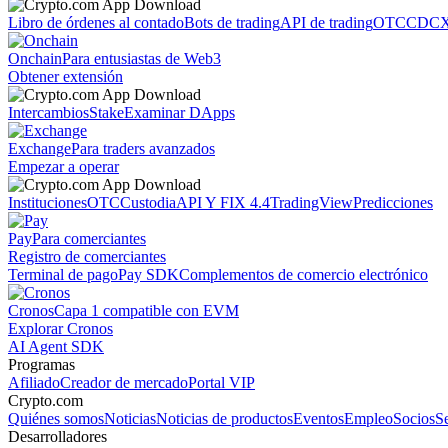
Libro de órdenes al contado
Bots de trading
API de trading
OTC
CDCX
Onchain
Para entusiastas de Web3
Obtener extensión
Intercambios
Stake
Examinar DApps
Exchange
Para traders avanzados
Empezar a operar
Instituciones
OTC
Custodia
API Y FIX 4.4
TradingView
Predicciones
Pay
Para comerciantes
Registro de comerciantes
Terminal de pago
Pay SDK
Complementos de comercio electrónico
Cronos
Capa 1 compatible con EVM
Explorar Cronos
AI Agent SDK
Programas
Afiliado
Creador de mercado
Portal VIP
Crypto.com
Quiénes somos
Noticias
Noticias de productos
Eventos
Empleo
Socios
S
Desarrolladores