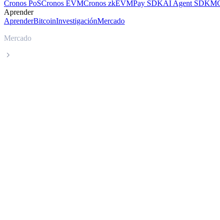
Cronos PoS
Cronos EVM
Cronos zkEVM
Pay SDK
AI Agent SDK
MC
Aprender
Aprender
Bitcoin
Investigación
Mercado
Mercado
Algorand
Precio en tiempo real de Algorand ALGO