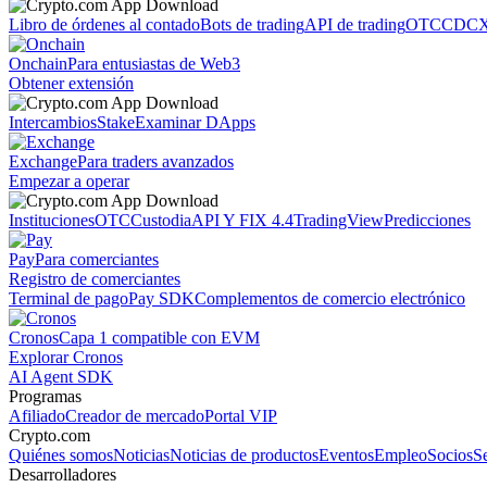
Libro de órdenes al contado
Bots de trading
API de trading
OTC
CDCX
Onchain
Para entusiastas de Web3
Obtener extensión
Intercambios
Stake
Examinar DApps
Exchange
Para traders avanzados
Empezar a operar
Instituciones
OTC
Custodia
API Y FIX 4.4
TradingView
Predicciones
Pay
Para comerciantes
Registro de comerciantes
Terminal de pago
Pay SDK
Complementos de comercio electrónico
Cronos
Capa 1 compatible con EVM
Explorar Cronos
AI Agent SDK
Programas
Afiliado
Creador de mercado
Portal VIP
Crypto.com
Quiénes somos
Noticias
Noticias de productos
Eventos
Empleo
Socios
S
Desarrolladores