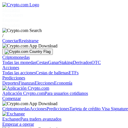
Mercados
Particulares
Empresas
Descubrir
/
Conectar
Registrarse
Criptomonedas
Todas las monedas
Cestas
Ganar
Staking
Derivados
OTC
Acciones
Todas las acciones
Cestas de ballenas
ETFs
Predicciones
Deportes
Finanzas
Elecciones
Economía
Aplicación Crypto.com
Para usuarios cotidianos
Comenzar
Criptomonedas
Acciones
Predicciones
Tarjeta de crédito Visa Signatur
Exchange
Para traders avanzados
Empezar a operar