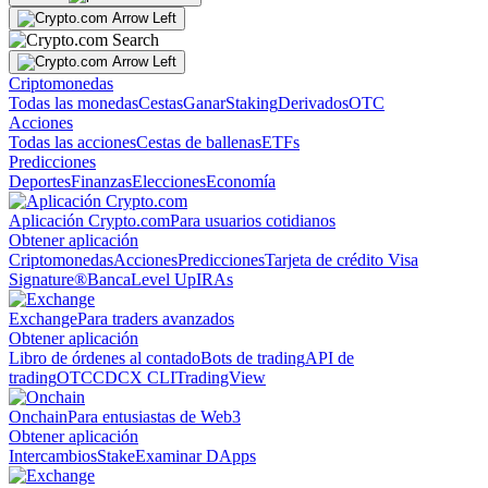
Criptomonedas
Todas las monedas
Cestas
Ganar
Staking
Derivados
OTC
Acciones
Todas las acciones
Cestas de ballenas
ETFs
Predicciones
Deportes
Finanzas
Elecciones
Economía
Aplicación Crypto.com
Para usuarios cotidianos
Obtener aplicación
Criptomonedas
Acciones
Predicciones
Tarjeta de crédito Visa
Signature®
Banca
Level Up
IRAs
Exchange
Para traders avanzados
Obtener aplicación
Libro de órdenes al contado
Bots de trading
API de
trading
OTC
CDCX CLI
TradingView
Onchain
Para entusiastas de Web3
Obtener aplicación
Intercambios
Stake
Examinar DApps