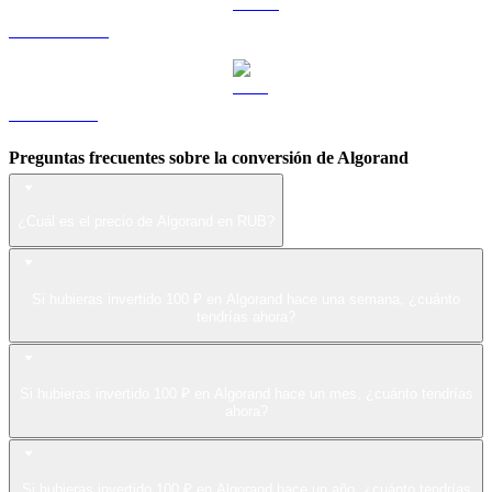
USDS a RUB
LEO a RUB
Preguntas frecuentes sobre la conversión de Algorand
¿Cuál es el precio de Algorand en RUB?
Si hubieras invertido 100 ₽ en Algorand hace una semana, ¿cuánto
tendrías ahora?
Si hubieras invertido 100 ₽ en Algorand hace un mes, ¿cuánto tendrías
ahora?
Si hubieras invertido 100 ₽ en Algorand hace un año, ¿cuánto tendrías