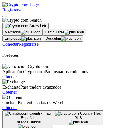
Registrarse
Mercados
Particulares
Empresas
Descubrir
Conectar
Registrarse
Productos
Aplicación Crypto.com
Para usuarios cotidianos
Obtener
Exchange
Para traders avanzados
Obtener
Onchain
Para entusiastas de Web3
Obtener
Español
RUB
Estados Unidos