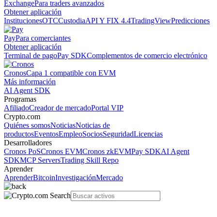
Exchange
Para traders avanzados
Obtener aplicación
Instituciones
OTC
Custodia
API Y FIX 4.4
TradingView
Predicciones
Pay
Para comerciantes
Obtener aplicación
Terminal de pago
Pay SDK
Complementos de comercio electrónico
Cronos
Capa 1 compatible con EVM
Más información
AI Agent SDK
Programas
Afiliado
Creador de mercado
Portal VIP
Crypto.com
Quiénes somos
Noticias
Noticias de
productos
Eventos
Empleo
Socios
Seguridad
Licencias
Desarrolladores
Cronos PoS
Cronos EVM
Cronos zkEVM
Pay SDK
AI Agent
SDK
MCP Servers
Trading Skill Repo
Aprender
Aprender
Bitcoin
Investigación
Mercado