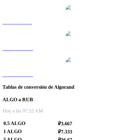
ALGO a SGD
ALGO a TWD
ALGO a KRW
Tablas de conversión de Algorand
ALGO a RUB
Hoy a las 07:52 AM
0.5 ALGO
₽3.667
1 ALGO
₽7.333
5 ALGO
₽36.67