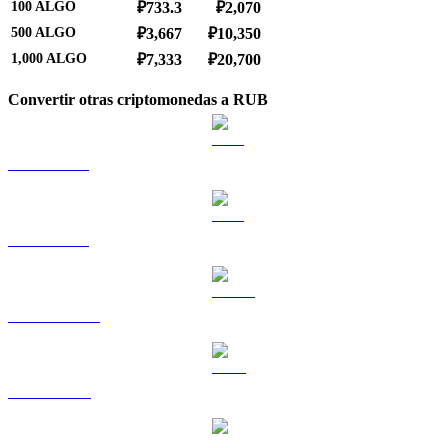
100
ALGO
₽733.3
₽2,070
500
ALGO
₽3,667
₽10,350
1,000
ALGO
₽7,333
₽20,700
Convertir otras criptomonedas a RUB
BTC a RUB
ETH a RUB
USDT a RUB
BNB a RUB