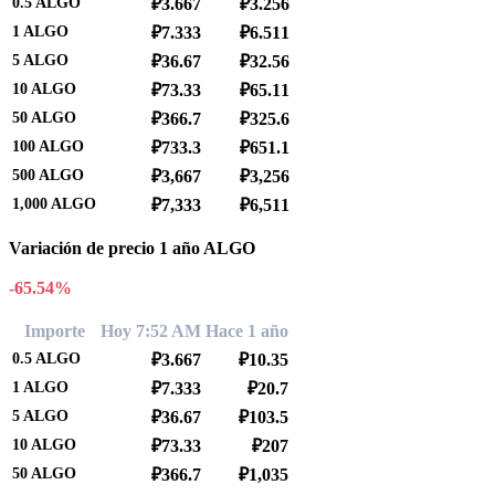
0.5
ALGO
₽3.667
₽3.256
1
ALGO
₽7.333
₽6.511
5
ALGO
₽36.67
₽32.56
10
ALGO
₽73.33
₽65.11
50
ALGO
₽366.7
₽325.6
100
ALGO
₽733.3
₽651.1
500
ALGO
₽3,667
₽3,256
1,000
ALGO
₽7,333
₽6,511
Variación de precio 1 año ALGO
-65.54%
Importe
Hoy 7:52 AM
Hace 1 año
0.5
ALGO
₽3.667
₽10.35
1
ALGO
₽7.333
₽20.7
5
ALGO
₽36.67
₽103.5
10
ALGO
₽73.33
₽207
50
ALGO
₽366.7
₽1,035