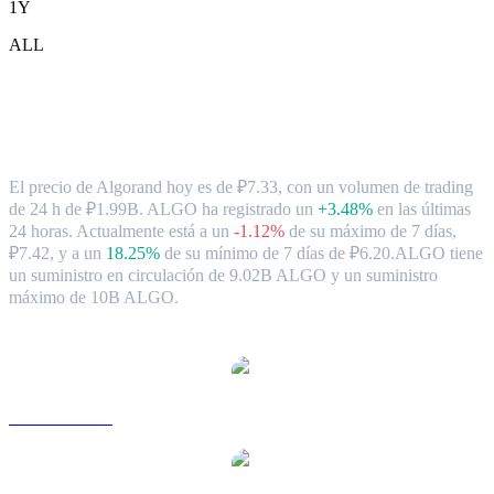
1Y
ALL
Tipo de cambio y datos del mercado de
Algorand ( ALGO ) a RUB
El precio de Algorand hoy es de ₽7.33, con un volumen de trading
de 24 h de ₽1.99B. ALGO ha registrado un
+3.48%
en las últimas
24 horas.
Actualmente está a un
-1.12%
de su máximo de 7 días,
₽7.42,
y a un
18.25%
de su mínimo de 7 días de ₽6.20.
ALGO tiene
un suministro en circulación de 9.02B ALGO y un suministro
máximo de 10B ALGO.
Pares de conversión de Algorand populares
ALGO a USD