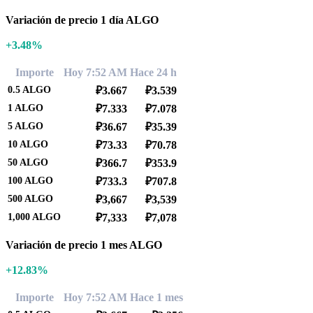
Variación de precio 1 día ALGO
+3.48%
Importe
Hoy 7:52 AM
Hace 24 h
0.5
ALGO
₽3.667
₽3.539
1
ALGO
₽7.333
₽7.078
5
ALGO
₽36.67
₽35.39
10
ALGO
₽73.33
₽70.78
50
ALGO
₽366.7
₽353.9
100
ALGO
₽733.3
₽707.8
500
ALGO
₽3,667
₽3,539
1,000
ALGO
₽7,333
₽7,078
Variación de precio 1 mes ALGO
+12.83%
Importe
Hoy 7:52 AM
Hace 1 mes