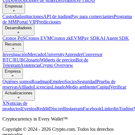
UpDown
Opciones de strike
Derivados
NFT
IRAs
Empresas
+
Custodia
Instituciones
API de trading
Pay para comerciantes
Programa
de MM
Portal VIP
Predicciones
Desarrolladores
+
Cronos PoS
Cronos EVM
Cronos zkEVM
Pay SDK
AI Agent SDK
Recursos
+
Investigación
Mercado
University
Aprender
Conversor
BTC/RUB
Glosario
Widgets de precios
Bot de
Telegram
Asistencia
Crypto Overview
Empresa
+
Quiénes somos
Roadmap
Empleo
Socios
Seguridad
Prueba de
reservas
Afiliado
Licencias
Listado
Medio ambiente
Capital
Verificar
Actualizaciones
+
X
Noticias de
productos
Eventos
Reddit
Discord
Instagram
Facebook
Linkedin
Trading
Cryptocurrency in Every Wallet™
Copyright © 2024 - 2026 Crypto.com. Todos los derechos
reservados.