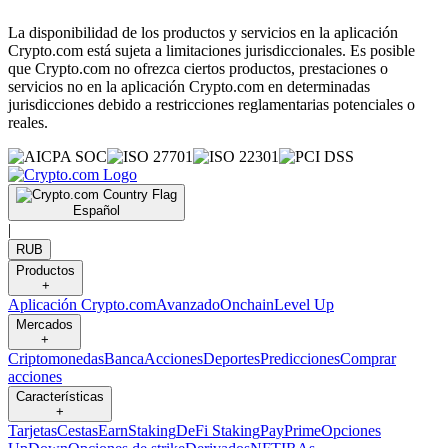
La disponibilidad de los productos y servicios en la aplicación
Crypto.com está sujeta a limitaciones jurisdiccionales. Es posible
que Crypto.com no ofrezca ciertos productos, prestaciones o
servicios no en la aplicación Crypto.com en determinadas
jurisdicciones debido a restricciones reglamentarias potenciales o
reales.
Español
|
RUB
Productos
+
Aplicación Crypto.com
Avanzado
Onchain
Level Up
Mercados
+
Criptomonedas
Banca
Acciones
Deportes
Predicciones
Comprar
acciones
Características
+
Tarjetas
Cestas
Earn
Staking
DeFi Staking
Pay
Prime
Opciones