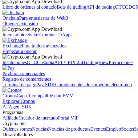
Libro de órdenes al contado
Bots de trading
API de trading
OTC
CDCX
Onchain
Para entusiastas de Web3
Obtener extensión
Intercambios
Stake
Examinar DApps
Exchange
Para traders avanzados
Empezar a operar
Instituciones
OTC
Custodia
API Y FIX 4.4
TradingView
Predicciones
Pay
Para comerciantes
Registro de comerciantes
Terminal de pago
Pay SDK
Complementos de comercio electrónico
Cronos
Capa 1 compatible con EVM
Explorar Cronos
AI Agent SDK
Programas
Afiliado
Creador de mercado
Portal VIP
Crypto.com
Quiénes somos
Noticias
Noticias de productos
Eventos
Empleo
Socios
S
Desarrolladores