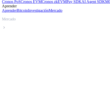
Cronos PoS
Cronos EVM
Cronos zkEVM
Pay SDK
AI Agent SDK
MC
Aprender
Aprender
Bitcoin
Investigación
Mercado
Mercado
Algorand
Precio en tiempo real de Algorand ALGO