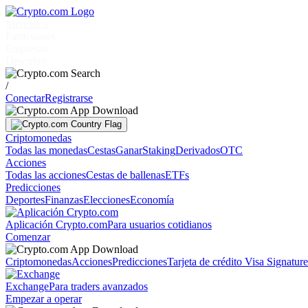
Mercados
Particulares
Empresas
Descubrir
/
Conectar
Registrarse
Criptomonedas
Todas las monedas
Cestas
Ganar
Staking
Derivados
OTC
Acciones
Todas las acciones
Cestas de ballenas
ETFs
Predicciones
Deportes
Finanzas
Elecciones
Economía
Aplicación Crypto.com
Para usuarios cotidianos
Comenzar
Criptomonedas
Acciones
Predicciones
Tarjeta de crédito Visa Signatur
Exchange
Para traders avanzados
Empezar a operar