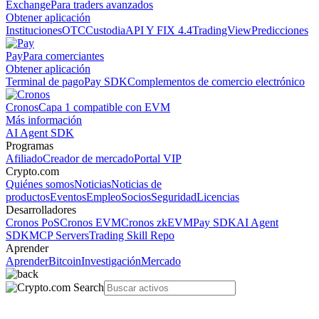
Exchange
Para traders avanzados
Obtener aplicación
Instituciones
OTC
Custodia
API Y FIX 4.4
TradingView
Predicciones
Pay
Para comerciantes
Obtener aplicación
Terminal de pago
Pay SDK
Complementos de comercio electrónico
Cronos
Capa 1 compatible con EVM
Más información
AI Agent SDK
Programas
Afiliado
Creador de mercado
Portal VIP
Crypto.com
Quiénes somos
Noticias
Noticias de
productos
Eventos
Empleo
Socios
Seguridad
Licencias
Desarrolladores
Cronos PoS
Cronos EVM
Cronos zkEVM
Pay SDK
AI Agent
SDK
MCP Servers
Trading Skill Repo
Aprender
Aprender
Bitcoin
Investigación
Mercado