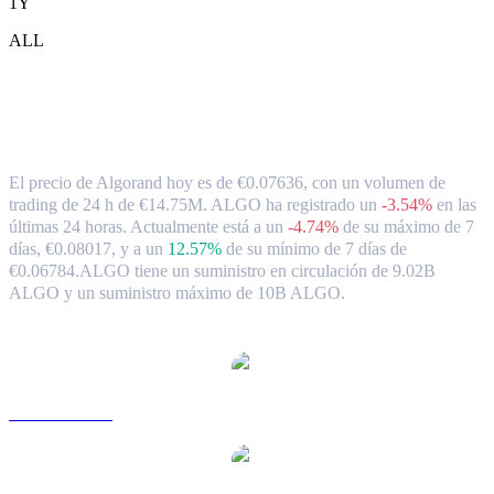
1Y
ALL
Tipo de cambio y datos del mercado de
Algorand ( ALGO ) a EUR
El precio de Algorand hoy es de €0.07636, con un volumen de
trading de 24 h de €14.75M. ALGO ha registrado un
-3.54%
en las
últimas 24 horas.
Actualmente está a un
-4.74%
de su máximo de 7
días, €0.08017,
y a un
12.57%
de su mínimo de 7 días de
€0.06784.
ALGO tiene un suministro en circulación de 9.02B
ALGO y un suministro máximo de 10B ALGO.
Pares de conversión de Algorand populares
ALGO a USD