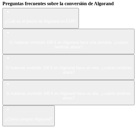
Preguntas frecuentes sobre la conversión de Algorand
¿Cuál es el precio de Algorand en EUR?
Si hubieras invertido 100 € en Algorand hace una semana, ¿cuánto
tendrías ahora?
Si hubieras invertido 100 € en Algorand hace un mes, ¿cuánto tendrías
ahora?
Si hubieras invertido 100 € en Algorand hace un año, ¿cuánto tendrías
ahora?
¿Cómo comprar Algorand?