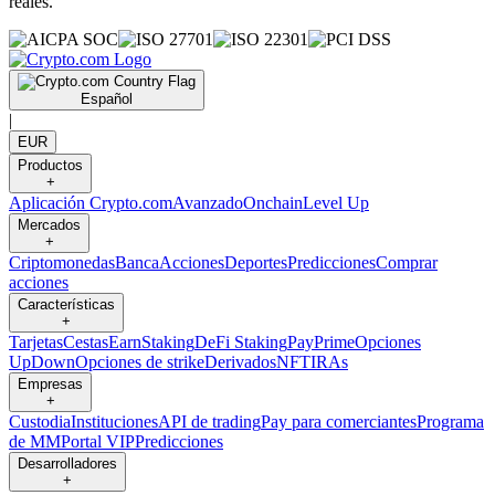
reales.
Español
|
EUR
Productos
+
Aplicación Crypto.com
Avanzado
Onchain
Level Up
Mercados
+
Criptomonedas
Banca
Acciones
Deportes
Predicciones
Comprar
acciones
Características
+
Tarjetas
Cestas
Earn
Staking
DeFi Staking
Pay
Prime
Opciones
UpDown
Opciones de strike
Derivados
NFT
IRAs
Empresas
+
Custodia
Instituciones
API de trading
Pay para comerciantes
Programa
de MM
Portal VIP
Predicciones
Desarrolladores
+