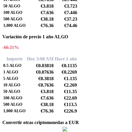
€3.818
€3.723
50
ALGO
€7.636
€7.446
100
ALGO
€38.18
€37.23
500
ALGO
€76.36
€74.46
1,000
ALGO
Variación de precio 1 año ALGO
-66.11%
Importe
Hoy 3:08 AM
Hace 1 año
€0.03818
€0.1135
0.5
ALGO
€0.07636
€0.2269
1
ALGO
€0.3818
€1.135
5
ALGO
€0.7636
€2.269
10
ALGO
€3.818
€11.35
50
ALGO
€7.636
€22.69
100
ALGO
€38.18
€113.5
500
ALGO
€76.36
€226.9
1,000
ALGO
Convertir otras criptomonedas a EUR