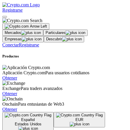
Registrarse
Mercados
Particulares
Empresas
Descubrir
Conectar
Registrarse
Productos
Aplicación Crypto.com
Para usuarios cotidianos
Obtener
Exchange
Para traders avanzados
Obtener
Onchain
Para entusiastas de Web3
Obtener
Español
EUR
Estados Unidos