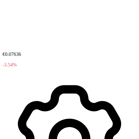
€0.07636
-3.54%