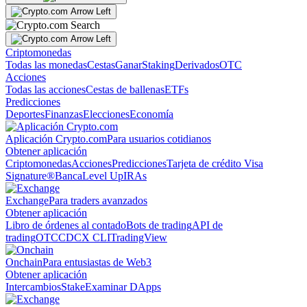
Criptomonedas
Todas las monedas
Cestas
Ganar
Staking
Derivados
OTC
Acciones
Todas las acciones
Cestas de ballenas
ETFs
Predicciones
Deportes
Finanzas
Elecciones
Economía
Aplicación Crypto.com
Para usuarios cotidianos
Obtener aplicación
Criptomonedas
Acciones
Predicciones
Tarjeta de crédito Visa
Signature®
Banca
Level Up
IRAs
Exchange
Para traders avanzados
Obtener aplicación
Libro de órdenes al contado
Bots de trading
API de
trading
OTC
CDCX CLI
TradingView
Onchain
Para entusiastas de Web3
Obtener aplicación
Intercambios
Stake
Examinar DApps