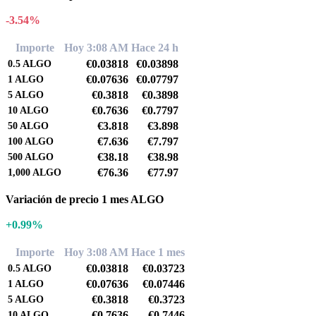
-3.54%
Importe
Hoy 3:08 AM
Hace 24 h
€0.03818
€0.03898
0.5
ALGO
€0.07636
€0.07797
1
ALGO
€0.3818
€0.3898
5
ALGO
€0.7636
€0.7797
10
ALGO
€3.818
€3.898
50
ALGO
€7.636
€7.797
100
ALGO
€38.18
€38.98
500
ALGO
€76.36
€77.97
1,000
ALGO
Variación de precio 1 mes ALGO
+0.99%
Importe
Hoy 3:08 AM
Hace 1 mes
€0.03818
€0.03723
0.5
ALGO
€0.07636
€0.07446
1
ALGO
€0.3818
€0.3723
5
ALGO
€0.7636
€0.7446
10
ALGO