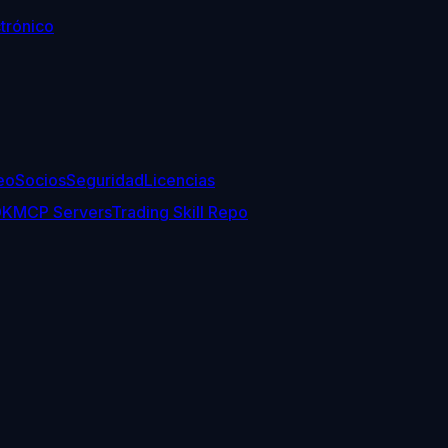
trónico
eo
Socios
Seguridad
Licencias
DK
MCP Servers
Trading Skill Repo