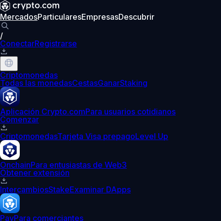
Mercados
Particulares
Empresas
Descubrir
/
Conectar
Registrarse
Criptomonedas
Todas las monedas
Cestas
Ganar
Staking
Aplicación Crypto.com
Para usuarios cotidianos
Comenzar
Criptomonedas
Tarjeta Visa prepago
Level Up
Onchain
Para entusiastas de Web3
Obtener extensión
Intercambios
Stake
Examinar DApps
Pay
Para comerciantes