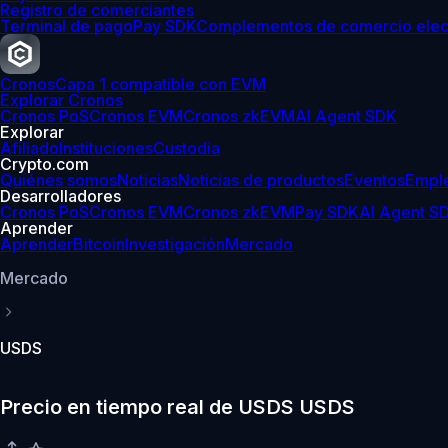
Registro de comerciantes
Terminal de pago
Pay SDK
Complementos de comercio elec
Cronos
Capa 1 compatible con EVM
Explorar Cronos
Cronos PoS
Cronos EVM
Cronos zkEVM
AI Agent SDK
Explorar
Afiliado
Instituciones
Custodia
Crypto.com
Quiénes somos
Noticias
Noticias de productos
Eventos
Empl
Desarrolladores
Cronos PoS
Cronos EVM
Cronos zkEVM
Pay SDK
AI Agent S
Aprender
Aprender
Bitcoin
Investigación
Mercado
Mercado
USDS
Precio en tiempo real de USDS USDS