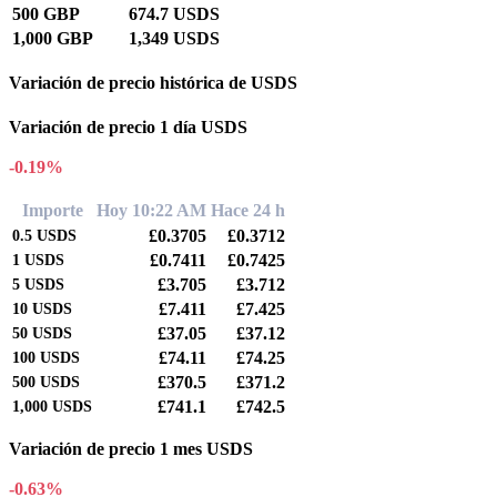
500 GBP
674.7 USDS
1,000 GBP
1,349 USDS
Variación de precio histórica de USDS
Variación de precio 1 día USDS
-0.19%
Importe
Hoy 10:22 AM
Hace 24 h
£0.3705
£0.3712
0.5
USDS
£0.7411
£0.7425
1
USDS
£3.705
£3.712
5
USDS
£7.411
£7.425
10
USDS
£37.05
£37.12
50
USDS
£74.11
£74.25
100
USDS
£370.5
£371.2
500
USDS
£741.1
£742.5
1,000
USDS
Variación de precio 1 mes USDS
-0.63%