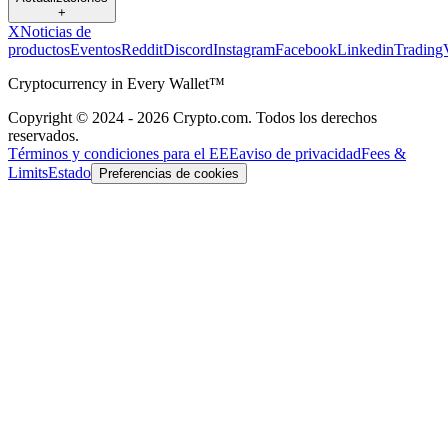
+
X
Noticias de
productos
Eventos
Reddit
Discord
Instagram
Facebook
Linkedin
Trading
Cryptocurrency in Every Wallet™
Copyright © 2024 - 2026 Crypto.com. Todos los derechos
reservados.
Términos y condiciones para el EEE
aviso de privacidad
Fees &
Limits
Estado
Preferencias de cookies