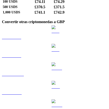
£74.11
£74.29
100
USDS
£370.5
£371.5
500
USDS
£741.1
£742.9
1,000
USDS
Convertir otras criptomonedas a GBP
BTC a GBP
ETH a GBP
USDT a GBP
BNB a GBP