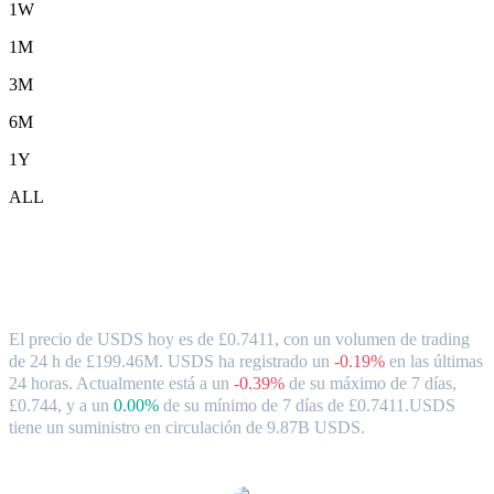
1W
1M
3M
6M
1Y
ALL
Tipo de cambio y datos del mercado de
USDS ( USDS ) a GBP
El precio de USDS hoy es de £0.7411, con un volumen de trading
de 24 h de £199.46M. USDS ha registrado un
-0.19%
en las últimas
24 horas.
Actualmente está a un
-0.39%
de su máximo de 7 días,
£0.744,
y a un
0.00%
de su mínimo de 7 días de £0.7411.
USDS
tiene un suministro en circulación de 9.87B USDS.
Pares de conversión de USDS populares