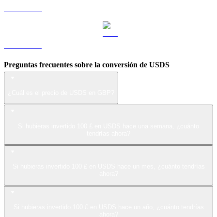
LEO a GBP
ZEC a GBP
Preguntas frecuentes sobre la conversión de USDS
¿Cuál es el precio de USDS en GBP?
Si hubieras invertido 100 £ en USDS hace una semana, ¿cuánto
tendrías ahora?
Si hubieras invertido 100 £ en USDS hace un mes, ¿cuánto tendrías
ahora?
Si hubieras invertido 100 £ en USDS hace un año, ¿cuánto tendrías
ahora?