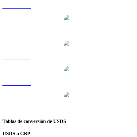
USDS a HKD
USDS a RUB
USDS a SGD
USDS a TWD
USDS a KRW
Tablas de conversión de USDS
USDS a GBP