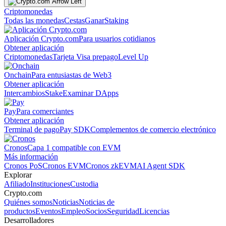
Criptomonedas
Todas las monedas
Cestas
Ganar
Staking
Aplicación Crypto.com
Para usuarios cotidianos
Obtener aplicación
Criptomonedas
Tarjeta Visa prepago
Level Up
Onchain
Para entusiastas de Web3
Obtener aplicación
Intercambios
Stake
Examinar DApps
Pay
Para comerciantes
Obtener aplicación
Terminal de pago
Pay SDK
Complementos de comercio electrónico
Cronos
Capa 1 compatible con EVM
Más información
Cronos PoS
Cronos EVM
Cronos zkEVM
AI Agent SDK
Explorar
Afiliado
Instituciones
Custodia
Crypto.com
Quiénes somos
Noticias
Noticias de
productos
Eventos
Empleo
Socios
Seguridad
Licencias
Desarrolladores