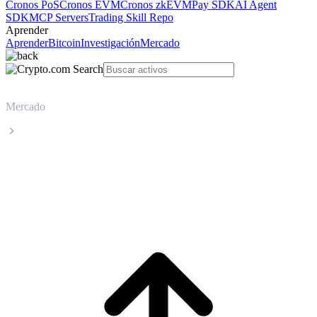
Cronos PoS
Cronos EVM
Cronos zkEVM
Pay SDK
AI Agent
SDK
MCP Servers
Trading Skill Repo
Aprender
Aprender
Bitcoin
Investigación
Mercado
Mercado
USDS
Precio en tiempo real de USDS USDS