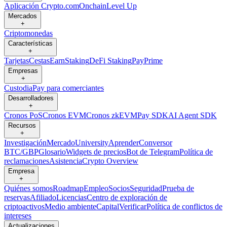
Aplicación Crypto.com
Onchain
Level Up
Mercados
+
Criptomonedas
Características
+
Tarjetas
Cestas
Earn
Staking
DeFi Staking
Pay
Prime
Empresas
+
Custodia
Pay para comerciantes
Desarrolladores
+
Cronos PoS
Cronos EVM
Cronos zkEVM
Pay SDK
AI Agent SDK
Recursos
+
Investigación
Mercado
University
Aprender
Conversor
BTC/GBP
Glosario
Widgets de precios
Bot de Telegram
Política de
reclamaciones
Asistencia
Crypto Overview
Empresa
+
Quiénes somos
Roadmap
Empleo
Socios
Seguridad
Prueba de
reservas
Afiliado
Licencias
Centro de exploración de
criptoactivos
Medio ambiente
Capital
Verificar
Política de conflictos de
intereses
Actualizaciones