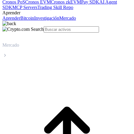
Cronos PoS
Cronos EVM
Cronos zkEVM
Pay SDK
AI Agent
SDK
MCP Servers
Trading Skill Repo
Aprender
Aprender
Bitcoin
Investigación
Mercado
Mercado
USDS
Precio en tiempo real de USDS USDS