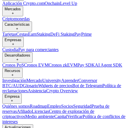
Aplicación Crypto.com
Onchain
Level Up
Mercados
+
Criptomonedas
Características
+
Tarjetas
Cestas
Earn
Staking
DeFi Staking
Pay
Prime
Empresas
+
Custodia
Pay para comerciantes
Desarrolladores
+
Cronos PoS
Cronos EVM
Cronos zkEVM
Pay SDK
AI Agent SDK
Recursos
+
Investigación
Mercado
University
Aprender
Conversor
BTC/AUD
Glosario
Widgets de precios
Bot de Telegram
Política de
reclamaciones
Asistencia
Crypto Overview
Empresa
+
Quiénes somos
Roadmap
Empleo
Socios
Seguridad
Prueba de
reservas
Afiliado
Licencias
Centro de exploración de
criptoactivos
Medio ambiente
Capital
Verificar
Política de conflictos de
intereses
Actualizaciones