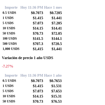
Importe
Hoy 11:36 PM
Hace 1 mes
$0.7073
$0.7205
0.5
USDS
$1.415
$1.441
1
USDS
$7.073
$7.205
5
USDS
$14.15
$14.41
10
USDS
$70.73
$72.05
50
USDS
$141.5
$144.1
100
USDS
$707.3
$720.5
500
USDS
$1,415
$1,441
1,000
USDS
Variación de precio 1 año USDS
-7.27%
Importe
Hoy 11:36 PM
Hace 1 año
$0.7073
$0.7653
0.5
USDS
$1.415
$1.531
1
USDS
$7.073
$7.653
5
USDS
$14.15
$15.31
10
USDS
$70.73
$76.53
50
USDS