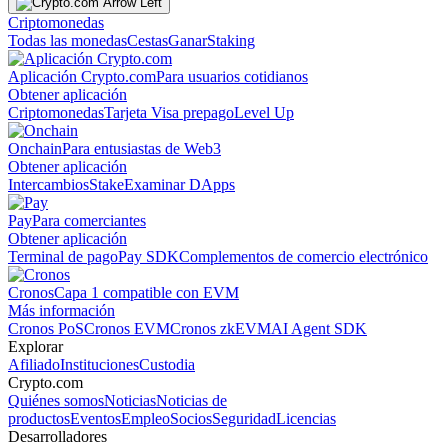
Criptomonedas
Todas las monedas
Cestas
Ganar
Staking
Aplicación Crypto.com
Para usuarios cotidianos
Obtener aplicación
Criptomonedas
Tarjeta Visa prepago
Level Up
Onchain
Para entusiastas de Web3
Obtener aplicación
Intercambios
Stake
Examinar DApps
Pay
Para comerciantes
Obtener aplicación
Terminal de pago
Pay SDK
Complementos de comercio electrónico
Cronos
Capa 1 compatible con EVM
Más información
Cronos PoS
Cronos EVM
Cronos zkEVM
AI Agent SDK
Explorar
Afiliado
Instituciones
Custodia
Crypto.com
Quiénes somos
Noticias
Noticias de
productos
Eventos
Empleo
Socios
Seguridad
Licencias
Desarrolladores