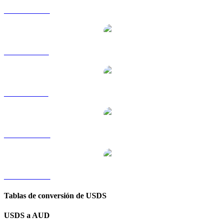
USDS a HKD
USDS a RUB
USDS a SGD
USDS a TWD
USDS a KRW
Tablas de conversión de USDS
USDS a AUD