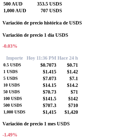
500 AUD
353.5 USDS
1,000 AUD
707 USDS
Variación de precio histórica de USDS
Variación de precio 1 día USDS
-0.03%
Importe
Hoy 11:36 PM
Hace 24 h
$0.7073
$0.71
0.5
USDS
$1.415
$1.42
1
USDS
$7.073
$7.1
5
USDS
$14.15
$14.2
10
USDS
$70.73
$71
50
USDS
$141.5
$142
100
USDS
$707.3
$710
500
USDS
$1,415
$1,420
1,000
USDS
Variación de precio 1 mes USDS
-1.49%