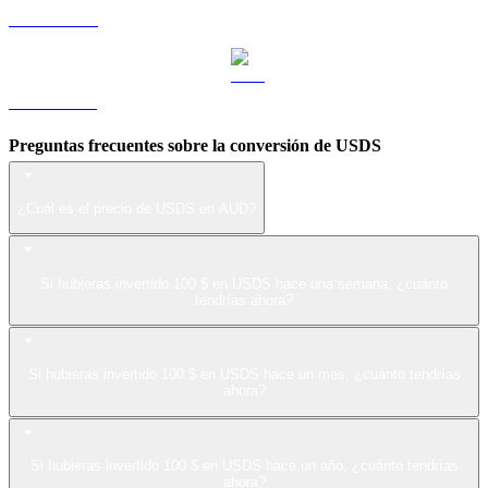
LEO a AUD
ZEC a AUD
Preguntas frecuentes sobre la conversión de USDS
¿Cuál es el precio de USDS en AUD?
Si hubieras invertido 100 $ en USDS hace una semana, ¿cuánto
tendrías ahora?
Si hubieras invertido 100 $ en USDS hace un mes, ¿cuánto tendrías
ahora?
Si hubieras invertido 100 $ en USDS hace un año, ¿cuánto tendrías
ahora?