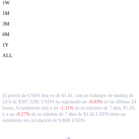
1W
1M
3M
6M
1Y
ALL
Tipo de cambio y datos del mercado de
USDS ( USDS ) a AUD
El precio de USDS hoy es de $1.41, con un volumen de trading de
24 h de $397.52M. USDS ha registrado un
-0.03%
en las últimas 24
horas.
Actualmente está a un
-1.11%
de su máximo de 7 días, $1.43,
y a un
-0.27%
de su mínimo de 7 días de $1.42.
USDS tiene un
suministro en circulación de 9.86B USDS.
Pares de conversión de USDS populares