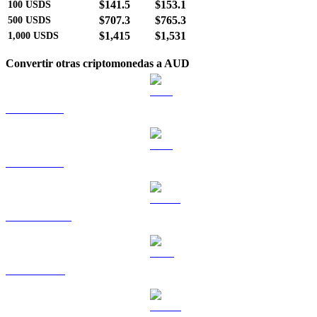
$141.5
$153.1
100
USDS
$707.3
$765.3
500
USDS
$1,415
$1,531
1,000
USDS
Convertir otras criptomonedas a AUD
BTC a AUD
ETH a AUD
USDT a AUD
BNB a AUD