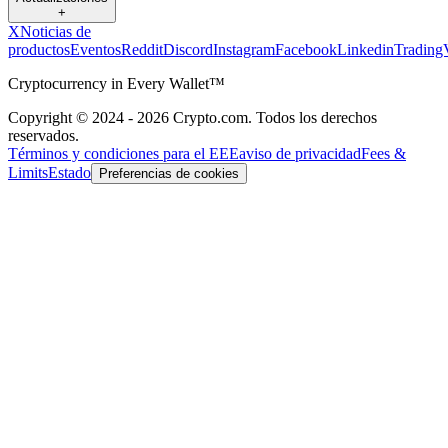
+
X
Noticias de
productos
Eventos
Reddit
Discord
Instagram
Facebook
Linkedin
Trading
Cryptocurrency in Every Wallet™
Copyright © 2024 - 2026 Crypto.com. Todos los derechos
reservados.
Términos y condiciones para el EEE
aviso de privacidad
Fees &
Limits
Estado
Preferencias de cookies