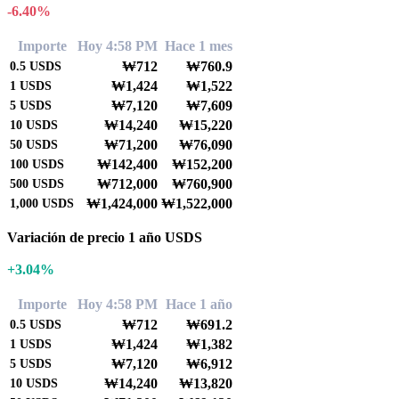
-6.40%
Importe
Hoy 4:58 PM
Hace 1 mes
₩712
₩760.9
0.5
USDS
₩1,424
₩1,522
1
USDS
₩7,120
₩7,609
5
USDS
₩14,240
₩15,220
10
USDS
₩71,200
₩76,090
50
USDS
₩142,400
₩152,200
100
USDS
₩712,000
₩760,900
500
USDS
₩1,424,000
₩1,522,000
1,000
USDS
Variación de precio 1 año USDS
+3.04%
Importe
Hoy 4:58 PM
Hace 1 año
₩712
₩691.2
0.5
USDS
₩1,424
₩1,382
1
USDS
₩7,120
₩6,912
5
USDS
₩14,240
₩13,820
10
USDS