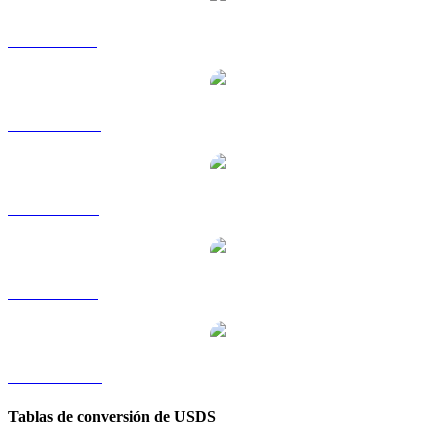
USDS a GBP
USDS a HKD
USDS a RUB
USDS a SGD
USDS a TWD
Tablas de conversión de USDS