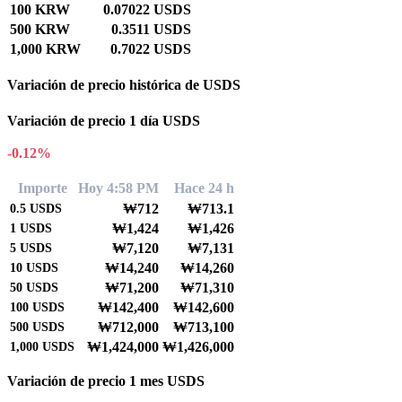
100 KRW
0.07022 USDS
500 KRW
0.3511 USDS
1,000 KRW
0.7022 USDS
Variación de precio histórica de USDS
Variación de precio 1 día USDS
-0.12%
Importe
Hoy 4:58 PM
Hace 24 h
₩712
₩713.1
0.5
USDS
₩1,424
₩1,426
1
USDS
₩7,120
₩7,131
5
USDS
₩14,240
₩14,260
10
USDS
₩71,200
₩71,310
50
USDS
₩142,400
₩142,600
100
USDS
₩712,000
₩713,100
500
USDS
₩1,424,000
₩1,426,000
1,000
USDS
Variación de precio 1 mes USDS