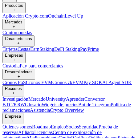
Productos
+
Aplicación Crypto.com
Onchain
Level Up
Mercados
+
Criptomonedas
Características
+
Tarjetas
Cestas
Earn
Staking
DeFi Staking
Pay
Prime
Empresas
+
Custodia
Pay para comerciantes
Desarrolladores
+
Cronos PoS
Cronos EVM
Cronos zkEVM
Pay SDK
AI Agent SDK
Recursos
+
Investigación
Mercado
University
Aprender
Conversor
BTC/KRW
Glosario
Widgets de precios
Bot de Telegram
Política de
reclamaciones
Asistencia
Crypto Overview
Empresa
+
Quiénes somos
Roadmap
Empleo
Socios
Seguridad
Prueba de
reservas
Afiliado
Licencias
Centro de exploración de
criptoactivos
Medio ambiente
Capital
Verificar
Política de conflictos de