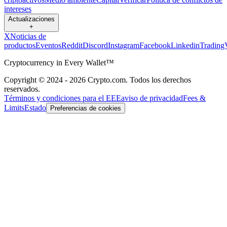
intereses
Actualizaciones
+
X
Noticias de
productos
Eventos
Reddit
Discord
Instagram
Facebook
Linkedin
Trading
Cryptocurrency in Every Wallet™
Copyright © 2024 - 2026 Crypto.com. Todos los derechos
reservados.
Términos y condiciones para el EEE
aviso de privacidad
Fees &
Limits
Estado
Preferencias de cookies