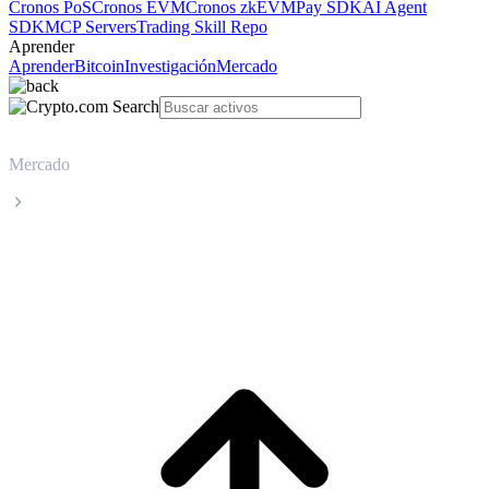
Cronos PoS
Cronos EVM
Cronos zkEVM
Pay SDK
AI Agent
SDK
MCP Servers
Trading Skill Repo
Aprender
Aprender
Bitcoin
Investigación
Mercado
Mercado
USDS
Precio en tiempo real de USDS USDS