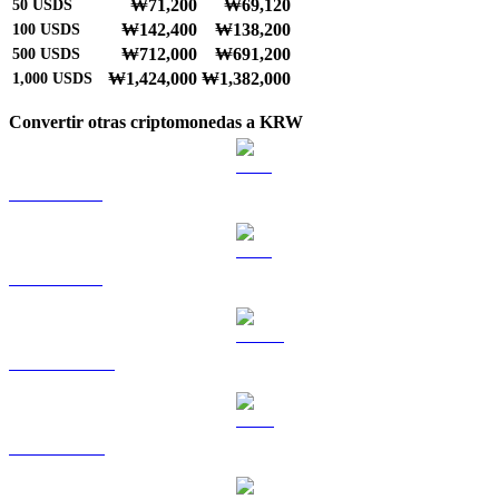
₩71,200
₩69,120
50
USDS
₩142,400
₩138,200
100
USDS
₩712,000
₩691,200
500
USDS
₩1,424,000
₩1,382,000
1,000
USDS
Convertir otras criptomonedas a KRW
BTC a KRW
ETH a KRW
USDT a KRW
BNB a KRW