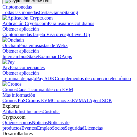
Criptomonedas
Todas las monedas
Cestas
Ganar
Staking
Aplicación Crypto.com
Para usuarios cotidianos
Obtener aplicación
Criptomonedas
Tarjeta Visa prepago
Level Up
Onchain
Para entusiastas de Web3
Obtener aplicación
Intercambios
Stake
Examinar DApps
Pay
Para comerciantes
Obtener aplicación
Terminal de pago
Pay SDK
Complementos de comercio electrónico
Cronos
Capa 1 compatible con EVM
Más información
Cronos PoS
Cronos EVM
Cronos zkEVM
AI Agent SDK
Explorar
Afiliado
Instituciones
Custodia
Crypto.com
Quiénes somos
Noticias
Noticias de
productos
Eventos
Empleo
Socios
Seguridad
Licencias
Desarrolladores