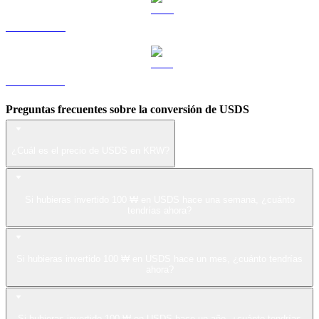
LEO a KRW
ZEC a KRW
Preguntas frecuentes sobre la conversión de USDS
¿Cuál es el precio de USDS en KRW?
Si hubieras invertido 100 ₩ en USDS hace una semana, ¿cuánto
tendrías ahora?
Si hubieras invertido 100 ₩ en USDS hace un mes, ¿cuánto tendrías
ahora?
Si hubieras invertido 100 ₩ en USDS hace un año, ¿cuánto tendrías