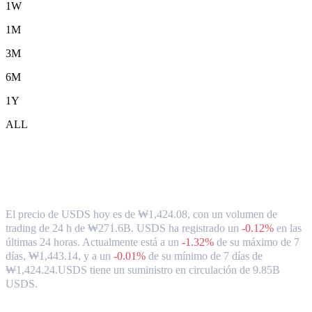
1W
1M
3M
6M
1Y
ALL
Tipo de cambio y datos del mercado de
USDS ( USDS ) a KRW
El precio de USDS hoy es de ₩1,424.08, con un volumen de
trading de 24 h de ₩271.6B. USDS ha registrado un
-0.12%
en las
últimas 24 horas.
Actualmente está a un
-1.32%
de su máximo de 7
días, ₩1,443.14,
y a un
-0.01%
de su mínimo de 7 días de
₩1,424.24.
USDS tiene un suministro en circulación de 9.85B
USDS.
Pares de conversión de USDS populares