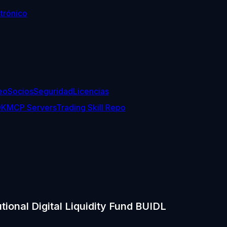
trónico
eo
Socios
Seguridad
Licencias
DK
MCP Servers
Trading Skill Repo
tional Digital Liquidity Fund BUIDL