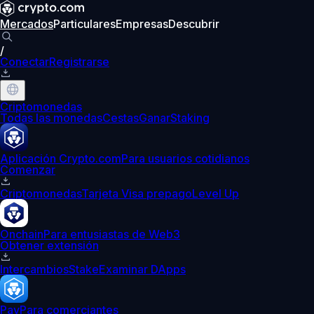
Mercados
Particulares
Empresas
Descubrir
/
Conectar
Registrarse
Criptomonedas
Todas las monedas
Cestas
Ganar
Staking
Aplicación Crypto.com
Para usuarios cotidianos
Comenzar
Criptomonedas
Tarjeta Visa prepago
Level Up
Onchain
Para entusiastas de Web3
Obtener extensión
Intercambios
Stake
Examinar DApps
Pay
Para comerciantes