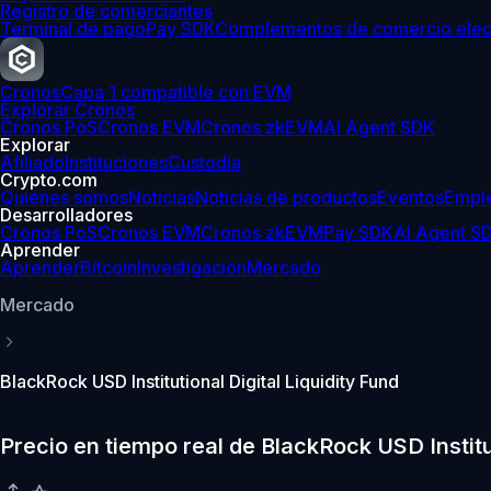
Registro de comerciantes
Terminal de pago
Pay SDK
Complementos de comercio elec
Cronos
Capa 1 compatible con EVM
Explorar Cronos
Cronos PoS
Cronos EVM
Cronos zkEVM
AI Agent SDK
Explorar
Afiliado
Instituciones
Custodia
Crypto.com
Quiénes somos
Noticias
Noticias de productos
Eventos
Empl
Desarrolladores
Cronos PoS
Cronos EVM
Cronos zkEVM
Pay SDK
AI Agent S
Aprender
Aprender
Bitcoin
Investigación
Mercado
Mercado
BlackRock USD Institutional Digital Liquidity Fund
Precio en tiempo real de BlackRock USD Institu