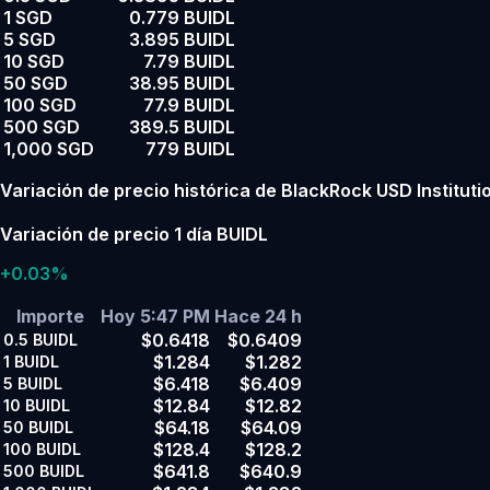
1 SGD
0.779 BUIDL
5 SGD
3.895 BUIDL
10 SGD
7.79 BUIDL
50 SGD
38.95 BUIDL
100 SGD
77.9 BUIDL
500 SGD
389.5 BUIDL
1,000 SGD
779 BUIDL
Variación de precio histórica de BlackRock USD Institution
Variación de precio 1 día BUIDL
+0.03%
Importe
Hoy 5:47 PM
Hace 24 h
$0.6418
$0.6409
0.5
BUIDL
$1.284
$1.282
1
BUIDL
$6.418
$6.409
5
BUIDL
$12.84
$12.82
10
BUIDL
$64.18
$64.09
50
BUIDL
$128.4
$128.2
100
BUIDL
$641.8
$640.9
500
BUIDL