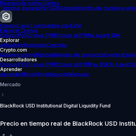
Registro de comerciantes
Terminal de pago
Pay SDK
Complementos de comercio elec
Cronos
Capa 1 compatible con EVM
Explorar Cronos
Cronos PoS
Cronos EVM
Cronos zkEVM
AI Agent SDK
Explorar
Afiliado
Instituciones
Custodia
Crypto.com
Quiénes somos
Noticias
Noticias de productos
Eventos
Empl
Desarrolladores
Cronos PoS
Cronos EVM
Cronos zkEVM
Pay SDK
AI Agent S
Aprender
Aprender
Bitcoin
Investigación
Mercado
Mercado
BlackRock USD Institutional Digital Liquidity Fund
Precio en tiempo real de BlackRock USD Institu