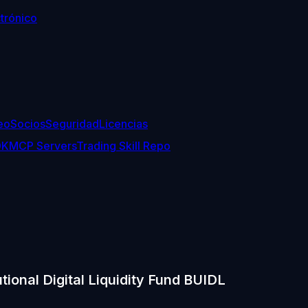
trónico
eo
Socios
Seguridad
Licencias
DK
MCP Servers
Trading Skill Repo
tional Digital Liquidity Fund BUIDL