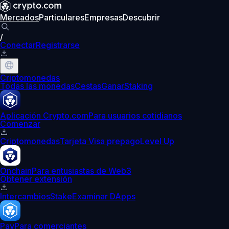
Mercados
Particulares
Empresas
Descubrir
/
Conectar
Registrarse
Criptomonedas
Todas las monedas
Cestas
Ganar
Staking
Aplicación Crypto.com
Para usuarios cotidianos
Comenzar
Criptomonedas
Tarjeta Visa prepago
Level Up
Onchain
Para entusiastas de Web3
Obtener extensión
Intercambios
Stake
Examinar DApps
Pay
Para comerciantes