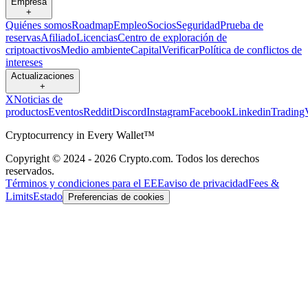
Empresa
+
Quiénes somos
Roadmap
Empleo
Socios
Seguridad
Prueba de
reservas
Afiliado
Licencias
Centro de exploración de
criptoactivos
Medio ambiente
Capital
Verificar
Política de conflictos de
intereses
Actualizaciones
+
X
Noticias de
productos
Eventos
Reddit
Discord
Instagram
Facebook
Linkedin
Trading
Cryptocurrency in Every Wallet™
Copyright © 2024 - 2026 Crypto.com. Todos los derechos
reservados.
Términos y condiciones para el EEE
aviso de privacidad
Fees &
Limits
Estado
Preferencias de cookies