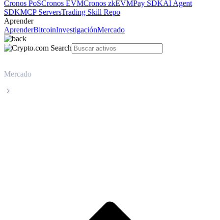
Cronos PoS
Cronos EVM
Cronos zkEVM
Pay SDK
AI Agent
SDK
MCP Servers
Trading Skill Repo
Aprender
Aprender
Bitcoin
Investigación
Mercado
Mercado
BlackRock USD Institutional Digital Liquidity Fund
Precio en tiempo real de BlackRock USD
Institutional Digital Liquidity Fund
BUIDL