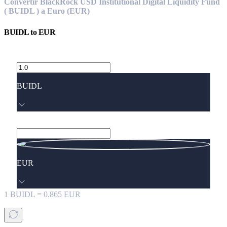
Convertir BlackRock USD Institutional Digital Liquidity Fund
( BUIDL ) a Euro (EUR)
BUIDL
to
EUR
BUIDL
EUR
1
BUIDL
=
0.865
EUR