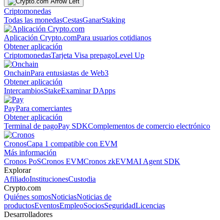
Criptomonedas
Todas las monedas
Cestas
Ganar
Staking
Aplicación Crypto.com
Para usuarios cotidianos
Obtener aplicación
Criptomonedas
Tarjeta Visa prepago
Level Up
Onchain
Para entusiastas de Web3
Obtener aplicación
Intercambios
Stake
Examinar DApps
Pay
Para comerciantes
Obtener aplicación
Terminal de pago
Pay SDK
Complementos de comercio electrónico
Cronos
Capa 1 compatible con EVM
Más información
Cronos PoS
Cronos EVM
Cronos zkEVM
AI Agent SDK
Explorar
Afiliado
Instituciones
Custodia
Crypto.com
Quiénes somos
Noticias
Noticias de
productos
Eventos
Empleo
Socios
Seguridad
Licencias
Desarrolladores