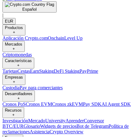
Español
|
EUR
Productos
+
Aplicación Crypto.com
Onchain
Level Up
Mercados
+
Criptomonedas
Características
+
Tarjetas
Cestas
Earn
Staking
DeFi Staking
Pay
Prime
Empresas
+
Custodia
Pay para comerciantes
Desarrolladores
+
Cronos PoS
Cronos EVM
Cronos zkEVM
Pay SDK
AI Agent SDK
Recursos
+
Investigación
Mercado
University
Aprender
Conversor
BTC/EUR
Glosario
Widgets de precios
Bot de Telegram
Política de
reclamaciones
Asistencia
Crypto Overview