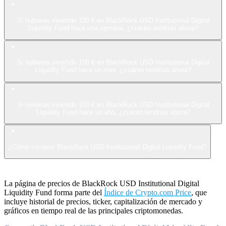
Si hubieras invertido 100 € en BlackRock USD Institutional Digital
Liquidity Fund hace una semana, ¿cuánto tendrías ahora?
Si hubieras invertido 100 € en BlackRock USD Institutional Digital
Liquidity Fund hace un mes, ¿cuánto tendrías ahora?
Si hubieras invertido 100 € en BlackRock USD Institutional Digital
Liquidity Fund hace un año, ¿cuánto tendrías ahora?
¿Cómo comprar BlackRock USD Institutional Digital Liquidity Fund?
La página de precios de BlackRock USD Institutional Digital
Liquidity Fund forma parte del
Índice de Crypto.com Price
, que
incluye historial de precios, ticker, capitalización de mercado y
gráficos en tiempo real de las principales criptomonedas.