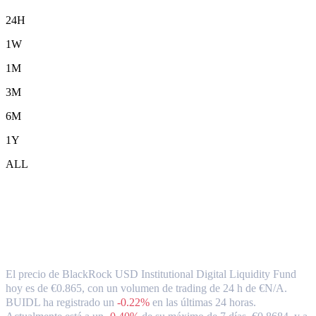
24H
1W
1M
3M
6M
1Y
ALL
Tipo de cambio y datos del mercado de
BlackRock USD Institutional Digital
Liquidity Fund ( BUIDL ) a EUR
El precio de BlackRock USD Institutional Digital Liquidity Fund
hoy es de €0.865, con un volumen de trading de 24 h de €N/A.
BUIDL ha registrado un
-0.22%
en las últimas 24 horas.