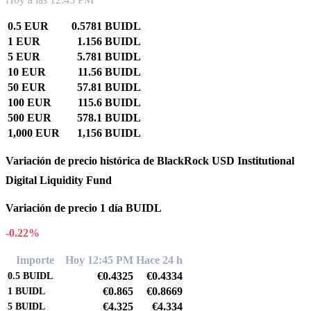
0.5 EUR
0.5781 BUIDL
1 EUR
1.156 BUIDL
5 EUR
5.781 BUIDL
10 EUR
11.56 BUIDL
50 EUR
57.81 BUIDL
100 EUR
115.6 BUIDL
500 EUR
578.1 BUIDL
1,000 EUR
1,156 BUIDL
Variación de precio histórica de BlackRock USD Institutional
Digital Liquidity Fund
Variación de precio 1 día BUIDL
-0.22%
Importe
Hoy 12:45 PM
Hace 24 h
€0.4325
€0.4334
0.5
BUIDL
€0.865
€0.8669
1
BUIDL
€4.325
€4.334
5
BUIDL