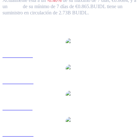
Actualmente está a un
-0.40%
de su máximo de 7 días, €0.8684,
y a
un
0.00%
de su mínimo de 7 días de €0.865.
BUIDL tiene un
suministro en circulación de 2.73B BUIDL.
Pares de conversión de BlackRock USD Institutional Digital
Liquidity Fund populares
BUIDL a USD
BUIDL a AUD
BUIDL a BRL
BUIDL a CAD