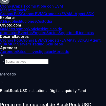
Cronos
Capa 1 compatible con EVM
Más información
Cronos PoS
Cronos EVM
Cronos zkEVM
AI Agent SDK
Explorar
Afiliado
Instituciones
Custodia
Crypto.com
Quiénes somos
Noticias
Noticias de
productos
Eventos
Empleo
Socios
Seguridad
Licencias
Desarrolladores
Cronos PoS
Cronos EVM
Cronos zkEVM
Pay SDK
AI Agent
SDK
MCP Servers
Trading Skill Repo
Aprender
Aprender
Bitcoin
Investigación
Mercado
Mercado
BlackRock USD Institutional Digital Liquidity Fund
Precio en tiempo real de BlackRock USD