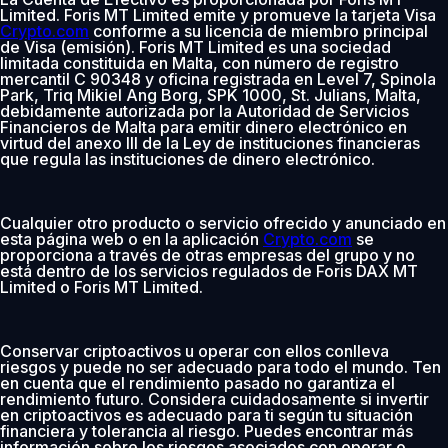
Limited. Foris MT Limited emite y promueve la tarjeta Visa
Crypto.com
conforme a su licencia de miembro principal
de Visa (emisión). Foris MT Limited es una sociedad
limitada constituida en Malta, con número de registro
mercantil C 90348 y oficina registrada en Level 7, Spinola
Park, Triq Mikiel Ang Borg, SPK 1000, St. Julians, Malta,
debidamente autorizada por la Autoridad de Servicios
Financieros de Malta para emitir dinero electrónico en
virtud del anexo III de la Ley de instituciones financieras
que regula las instituciones de dinero electrónico.
Cualquier otro producto o servicio ofrecido y anunciado en
esta página web o en la aplicación
Crypto.com
se
proporciona a través de otras empresas del grupo y no
está dentro de los servicios regulados de Foris DAX MT
Limited o Foris MT Limited.
Conservar criptoactivos u operar con ellos conlleva
riesgos y puede no ser adecuado para todo el mundo. Ten
en cuenta que el rendimiento pasado no garantiza el
rendimiento futuro. Considera cuidadosamente si invertir
en criptoactivos es adecuado para ti según tu situación
financiera y tolerancia al riesgo. Puedes encontrar más
información sobre los riesgos asociados con operar o