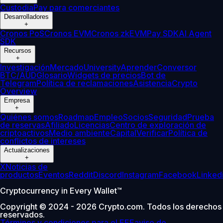
Custodia
Pay para comerciantes
Desarrolladores
+
Cronos PoS
Cronos EVM
Cronos zkEVM
Pay SDK
AI Agent
SDK
Recursos
+
Investigación
Mercado
University
Aprender
Conversor
BTC/AUD
Glosario
Widgets de precios
Bot de
Telegram
Política de reclamaciones
Asistencia
Crypto
Overview
Empresa
+
Quiénes somos
Roadmap
Empleo
Socios
Seguridad
Prueba
de reservas
Afiliado
Licencias
Centro de exploración de
criptoactivos
Medio ambiente
Capital
Verificar
Política de
conflictos de intereses
Actualizaciones
+
X
Noticias de
productos
Eventos
Reddit
Discord
Instagram
Facebook
Linked
Cryptocurrency in Every Wallet™
Copyright © 2024 - 2026 Crypto.com. Todos los derechos
reservados.
Términos y condiciones para el EEE
aviso de