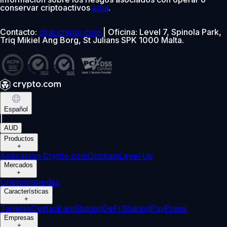
conservar criptoactivos
aquí
.
Contacto:
chat.crypto.com
| Oficina: Level 7, Spinola Park,
Triq Mikiel Ang Borg, St Julians SPK 1000 Malta.
Español
|
AUD
Productos
+
Aplicación Crypto.com
Onchain
Level Up
Mercados
+
Criptomonedas
Características
+
Tarjetas
Cestas
Earn
Staking
DeFi Staking
Pay
Prime
Empresas
+