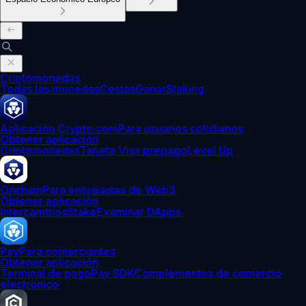
Criptomonedas
Todas las monedas
Cestas
Ganar
Staking
Aplicación Crypto.com
Para usuarios cotidianos
Obtener aplicación
Criptomonedas
Tarjeta Visa prepago
Level Up
Onchain
Para entusiastas de Web3
Obtener aplicación
Intercambios
Stake
Examinar DApps
Pay
Para comerciantes
Obtener aplicación
Terminal de pago
Pay SDK
Complementos de comercio
electrónico