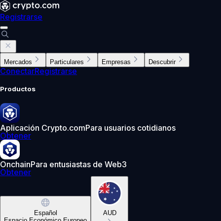
Registrarse
Mercados
Particulares
Empresas
Descubrir
Conectar
Registrarse
Productos
Aplicación Crypto.com
Para usuarios cotidianos
Obtener
Onchain
Para entusiastas de Web3
Obtener
Español
AUD
Espacio Económico Europeo