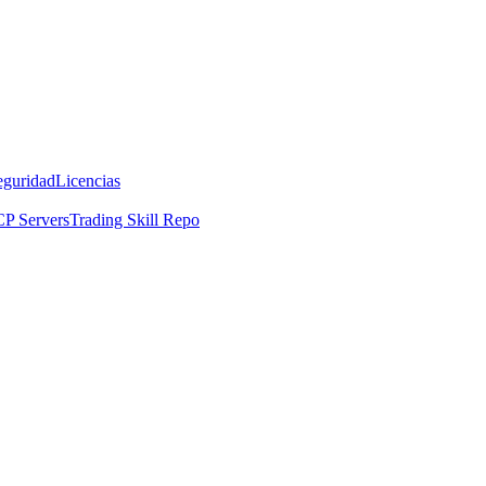
eguridad
Licencias
P Servers
Trading Skill Repo