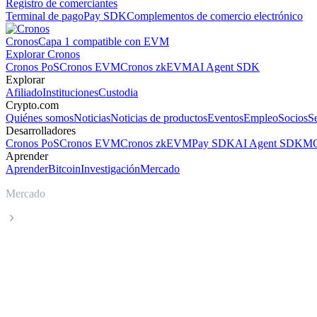
Registro de comerciantes
Terminal de pago
Pay SDK
Complementos de comercio electrónico
Cronos
Capa 1 compatible con EVM
Explorar Cronos
Cronos PoS
Cronos EVM
Cronos zkEVM
AI Agent SDK
Explorar
Afiliado
Instituciones
Custodia
Crypto.com
Quiénes somos
Noticias
Noticias de productos
Eventos
Empleo
Socios
S
Desarrolladores
Cronos PoS
Cronos EVM
Cronos zkEVM
Pay SDK
AI Agent SDK
MC
Aprender
Aprender
Bitcoin
Investigación
Mercado
Mercado
bittensor
Precio en tiempo real de bittensor TAO