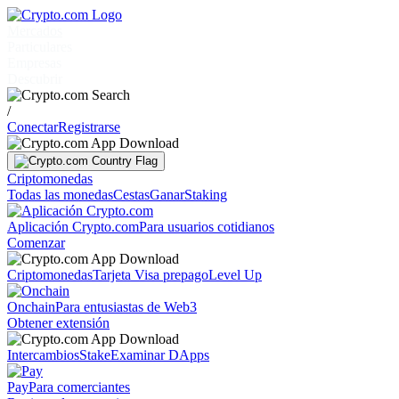
Mercados
Particulares
Empresas
Descubrir
/
Conectar
Registrarse
Criptomonedas
Todas las monedas
Cestas
Ganar
Staking
Aplicación Crypto.com
Para usuarios cotidianos
Comenzar
Criptomonedas
Tarjeta Visa prepago
Level Up
Onchain
Para entusiastas de Web3
Obtener extensión
Intercambios
Stake
Examinar DApps
Pay
Para comerciantes