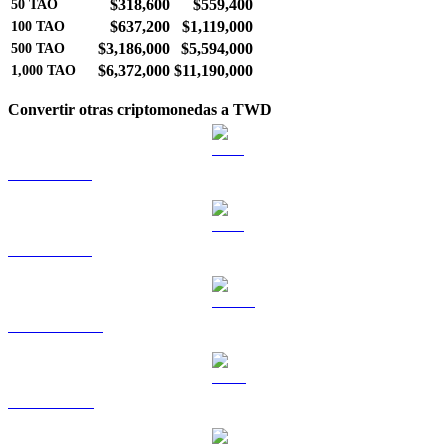
$318,600
$559,400
50
TAO
$637,200
$1,119,000
100
TAO
$3,186,000
$5,594,000
500
TAO
$6,372,000
$11,190,000
1,000
TAO
Convertir otras criptomonedas a TWD
BTC a TWD
ETH a TWD
USDT a TWD
BNB a TWD