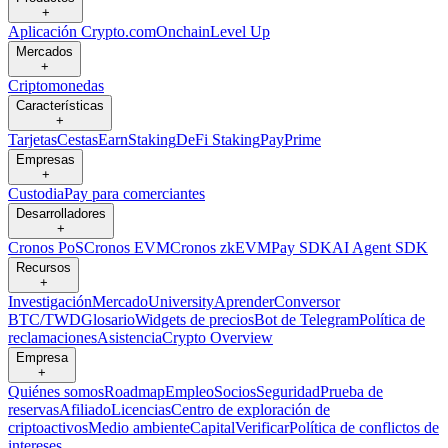
+
Aplicación Crypto.com
Onchain
Level Up
Mercados
+
Criptomonedas
Características
+
Tarjetas
Cestas
Earn
Staking
DeFi Staking
Pay
Prime
Empresas
+
Custodia
Pay para comerciantes
Desarrolladores
+
Cronos PoS
Cronos EVM
Cronos zkEVM
Pay SDK
AI Agent SDK
Recursos
+
Investigación
Mercado
University
Aprender
Conversor
BTC/TWD
Glosario
Widgets de precios
Bot de Telegram
Política de
reclamaciones
Asistencia
Crypto Overview
Empresa
+
Quiénes somos
Roadmap
Empleo
Socios
Seguridad
Prueba de
reservas
Afiliado
Licencias
Centro de exploración de
criptoactivos
Medio ambiente
Capital
Verificar
Política de conflictos de
intereses