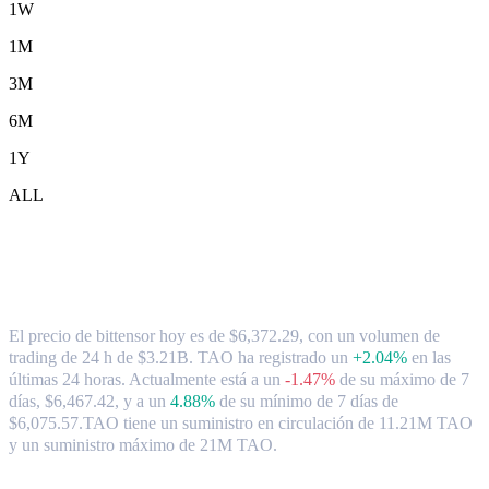
1W
1M
3M
6M
1Y
ALL
Tipo de cambio y datos del mercado de
bittensor ( TAO ) a TWD
El precio de bittensor hoy es de $6,372.29, con un volumen de
trading de 24 h de $3.21B. TAO ha registrado un
+2.04%
en las
últimas 24 horas.
Actualmente está a un
-1.47%
de su máximo de 7
días, $6,467.42,
y a un
4.88%
de su mínimo de 7 días de
$6,075.57.
TAO tiene un suministro en circulación de 11.21M TAO
y un suministro máximo de 21M TAO.
Pares de conversión de bittensor populares