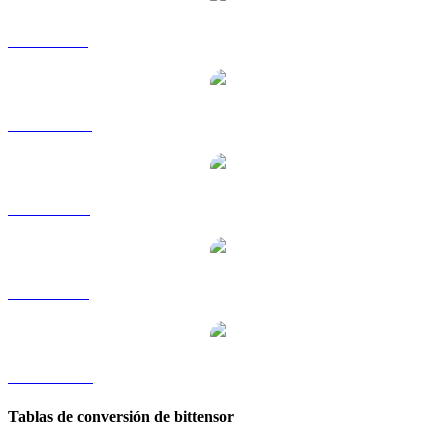
TAO a GBP
TAO a HKD
TAO a RUB
TAO a SGD
TAO a KRW
Tablas de conversión de bittensor