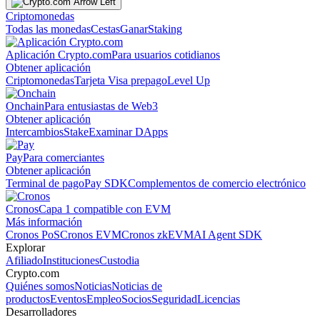
Criptomonedas
Todas las monedas
Cestas
Ganar
Staking
Aplicación Crypto.com
Para usuarios cotidianos
Obtener aplicación
Criptomonedas
Tarjeta Visa prepago
Level Up
Onchain
Para entusiastas de Web3
Obtener aplicación
Intercambios
Stake
Examinar DApps
Pay
Para comerciantes
Obtener aplicación
Terminal de pago
Pay SDK
Complementos de comercio electrónico
Cronos
Capa 1 compatible con EVM
Más información
Cronos PoS
Cronos EVM
Cronos zkEVM
AI Agent SDK
Explorar
Afiliado
Instituciones
Custodia
Crypto.com
Quiénes somos
Noticias
Noticias de
productos
Eventos
Empleo
Socios
Seguridad
Licencias
Desarrolladores