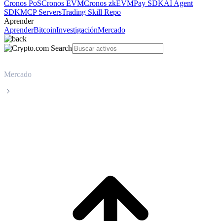
Cronos PoS
Cronos EVM
Cronos zkEVM
Pay SDK
AI Agent
SDK
MCP Servers
Trading Skill Repo
Aprender
Aprender
Bitcoin
Investigación
Mercado
Mercado
bittensor
Precio en tiempo real de bittensor TAO