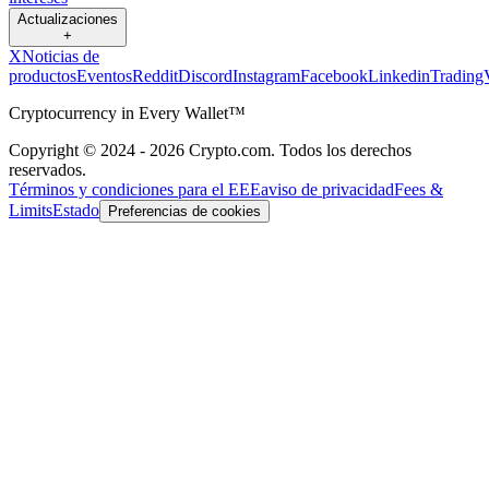
Actualizaciones
+
X
Noticias de
productos
Eventos
Reddit
Discord
Instagram
Facebook
Linkedin
Trading
Cryptocurrency in Every Wallet™
Copyright © 2024 - 2026 Crypto.com. Todos los derechos
reservados.
Términos y condiciones para el EEE
aviso de privacidad
Fees &
Limits
Estado
Preferencias de cookies