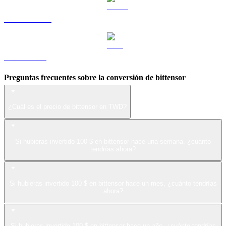
USDS a TWD
LEO a TWD
Preguntas frecuentes sobre la conversión de bittensor
¿Cuál es el precio de bittensor en TWD?
Si hubieras invertido 100 $ en bittensor hace una semana, ¿cuánto
tendrías ahora?
Si hubieras invertido 100 $ en bittensor hace un mes, ¿cuánto tendrías
ahora?
Si hubieras invertido 100 $ en bittensor hace un año, ¿cuánto tendrías