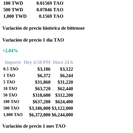
100 TWD
0.01569 TAO
500 TWD
0.07846 TAO
1,000 TWD
0.1569 TAO
Variación de precio histórica de bittensor
Variación de precio 1 día TAO
+2.04%
Importe
Hoy 4:58 PM
Hace 24 h
$3,186
$3,122
0.5
TAO
$6,372
$6,244
1
TAO
$31,860
$31,220
5
TAO
$63,720
$62,440
10
TAO
$318,600
$312,200
50
TAO
$637,200
$624,400
100
TAO
$3,186,000
$3,122,000
500
TAO
$6,372,000
$6,244,000
1,000
TAO
Variación de precio 1 mes TAO