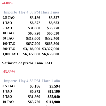
-4.08%
Importe
Hoy 4:58 PM
Hace 1 mes
$3,186
$3,327
0.5
TAO
$6,372
$6,653
1
TAO
$31,860
$33,270
5
TAO
$63,720
$66,530
10
TAO
$318,600
$332,700
50
TAO
$637,200
$665,300
100
TAO
$3,186,000
$3,327,000
500
TAO
$6,372,000
$6,653,000
1,000
TAO
Variación de precio 1 año TAO
-43.39%
Importe
Hoy 4:58 PM
Hace 1 año
$3,186
$5,594
0.5
TAO
$6,372
$11,190
1
TAO
$31,860
$55,940
5
TAO
$63,720
$111,900
10
TAO