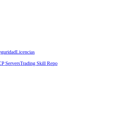
eguridad
Licencias
P Servers
Trading Skill Repo