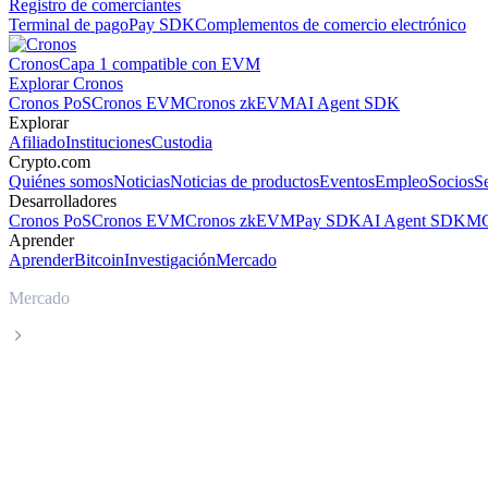
Registro de comerciantes
Terminal de pago
Pay SDK
Complementos de comercio electrónico
Cronos
Capa 1 compatible con EVM
Explorar Cronos
Cronos PoS
Cronos EVM
Cronos zkEVM
AI Agent SDK
Explorar
Afiliado
Instituciones
Custodia
Crypto.com
Quiénes somos
Noticias
Noticias de productos
Eventos
Empleo
Socios
S
Desarrolladores
Cronos PoS
Cronos EVM
Cronos zkEVM
Pay SDK
AI Agent SDK
MC
Aprender
Aprender
Bitcoin
Investigación
Mercado
Mercado
bittensor
Precio en tiempo real de bittensor TAO