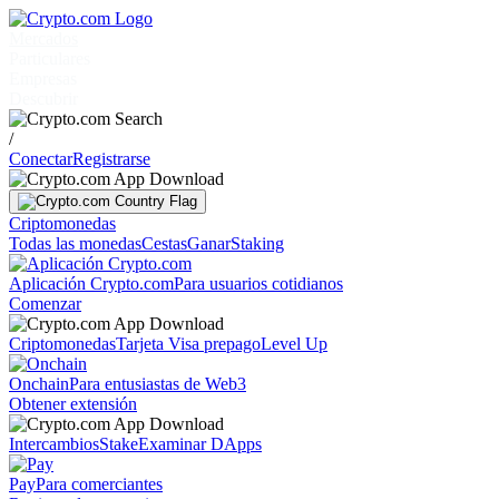
Mercados
Particulares
Empresas
Descubrir
/
Conectar
Registrarse
Criptomonedas
Todas las monedas
Cestas
Ganar
Staking
Aplicación Crypto.com
Para usuarios cotidianos
Comenzar
Criptomonedas
Tarjeta Visa prepago
Level Up
Onchain
Para entusiastas de Web3
Obtener extensión
Intercambios
Stake
Examinar DApps
Pay
Para comerciantes