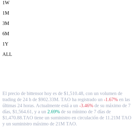
1W
1M
3M
6M
1Y
ALL
Tipo de cambio y datos del mercado de
bittensor ( TAO ) a HKD
El precio de bittensor hoy es de $1,510.48, con un volumen de
trading de 24 h de $902.33M. TAO ha registrado un
-1.67%
en las
últimas 24 horas.
Actualmente está a un
-3.46%
de su máximo de 7
días, $1,564.61,
y a un
2.69%
de su mínimo de 7 días de
$1,470.88.
TAO tiene un suministro en circulación de 11.21M TAO
y un suministro máximo de 21M TAO.
Pares de conversión de bittensor populares