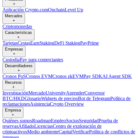
+
Aplicación Crypto.com
Onchain
Level Up
Mercados
+
Criptomonedas
Características
+
Tarjetas
Cestas
Earn
Staking
DeFi Staking
Pay
Prime
Empresas
+
Custodia
Pay para comerciantes
Desarrolladores
+
Cronos PoS
Cronos EVM
Cronos zkEVM
Pay SDK
AI Agent SDK
Recursos
+
Investigación
Mercado
University
Aprender
Conversor
BTC/HKD
Glosario
Widgets de precios
Bot de Telegram
Política de
reclamaciones
Asistencia
Crypto Overview
Empresa
+
Quiénes somos
Roadmap
Empleo
Socios
Seguridad
Prueba de
reservas
Afiliado
Licencias
Centro de exploración de
criptoactivos
Medio ambiente
Capital
Verificar
Política de conflictos de
intereses