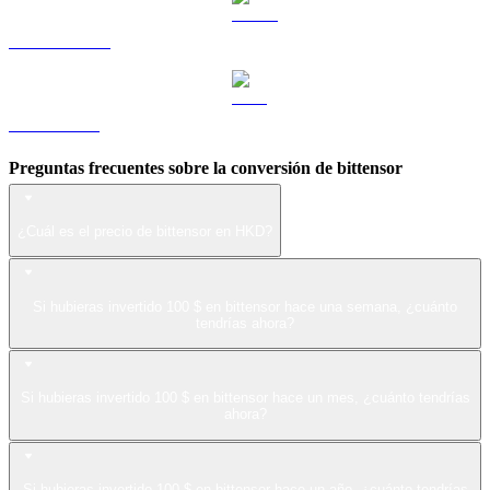
USDS a HKD
LEO a HKD
Preguntas frecuentes sobre la conversión de bittensor
¿Cuál es el precio de bittensor en HKD?
Si hubieras invertido 100 $ en bittensor hace una semana, ¿cuánto
tendrías ahora?
Si hubieras invertido 100 $ en bittensor hace un mes, ¿cuánto tendrías
ahora?
Si hubieras invertido 100 $ en bittensor hace un año, ¿cuánto tendrías