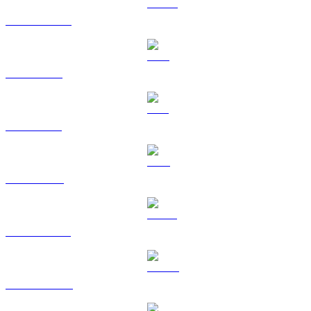
USDC a HKD
XRP a HKD
SOL a HKD
TRX a HKD
HYPE a HKD
DOGE a HKD