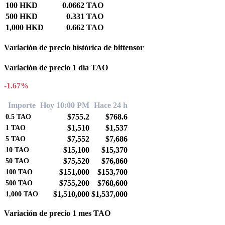
100 HKD
0.0662 TAO
500 HKD
0.331 TAO
1,000 HKD
0.662 TAO
Variación de precio histórica de bittensor
Variación de precio 1 día TAO
-1.67%
Importe
Hoy 10:00 PM
Hace 24 h
$755.2
$768.6
0.5
TAO
$1,510
$1,537
1
TAO
$7,552
$7,686
5
TAO
$15,100
$15,370
10
TAO
$75,520
$76,860
50
TAO
$151,000
$153,700
100
TAO
$755,200
$768,600
500
TAO
$1,510,000
$1,537,000
1,000
TAO
Variación de precio 1 mes TAO