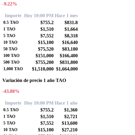
-9.22%
Importe
Hoy 10:00 PM
Hace 1 mes
$755.2
$831.8
0.5
TAO
$1,510
$1,664
1
TAO
$7,552
$8,318
5
TAO
$15,100
$16,640
10
TAO
$75,520
$83,180
50
TAO
$151,000
$166,400
100
TAO
$755,200
$831,800
500
TAO
$1,510,000
$1,664,000
1,000
TAO
Variación de precio 1 año TAO
-43.88%
Importe
Hoy 10:00 PM
Hace 1 año
$755.2
$1,360
0.5
TAO
$1,510
$2,721
1
TAO
$7,552
$13,600
5
TAO
$15,100
$27,210
10
TAO