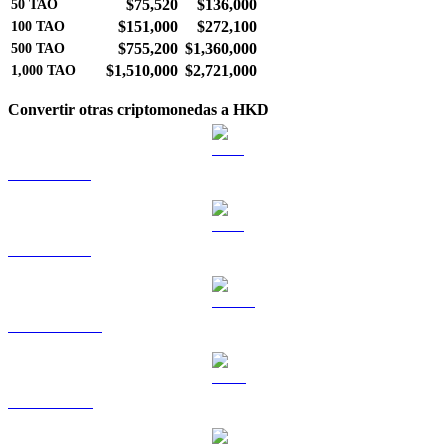
$75,520
$136,000
50
TAO
$151,000
$272,100
100
TAO
$755,200
$1,360,000
500
TAO
$1,510,000
$2,721,000
1,000
TAO
Convertir otras criptomonedas a HKD
BTC a HKD
ETH a HKD
USDT a HKD
BNB a HKD