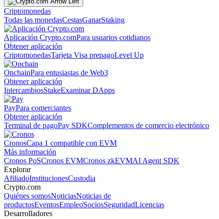
Criptomonedas
Todas las monedas
Cestas
Ganar
Staking
Aplicación Crypto.com
Para usuarios cotidianos
Obtener aplicación
Criptomonedas
Tarjeta Visa prepago
Level Up
Onchain
Para entusiastas de Web3
Obtener aplicación
Intercambios
Stake
Examinar DApps
Pay
Para comerciantes
Obtener aplicación
Terminal de pago
Pay SDK
Complementos de comercio electrónico
Cronos
Capa 1 compatible con EVM
Más información
Cronos PoS
Cronos EVM
Cronos zkEVM
AI Agent SDK
Explorar
Afiliado
Instituciones
Custodia
Crypto.com
Quiénes somos
Noticias
Noticias de
productos
Eventos
Empleo
Socios
Seguridad
Licencias
Desarrolladores