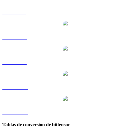
TAO a GBP
TAO a RUB
TAO a SGD
TAO a TWD
TAO a KRW
Tablas de conversión de bittensor