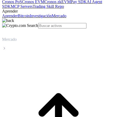
Cronos PoS
Cronos EVM
Cronos zkEVM
Pay SDK
AI Agent
SDK
MCP Servers
Trading Skill Repo
Aprender
Aprender
Bitcoin
Investigación
Mercado
Mercado
bittensor
Precio en tiempo real de bittensor TAO