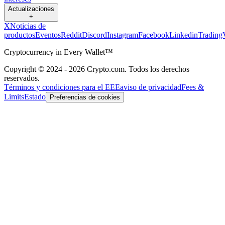
Actualizaciones
+
X
Noticias de
productos
Eventos
Reddit
Discord
Instagram
Facebook
Linkedin
Trading
Cryptocurrency in Every Wallet™
Copyright © 2024 - 2026 Crypto.com. Todos los derechos
reservados.
Términos y condiciones para el EEE
aviso de privacidad
Fees &
Limits
Estado
Preferencias de cookies