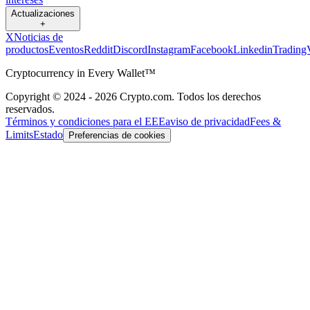
Actualizaciones
+
X
Noticias de
productos
Eventos
Reddit
Discord
Instagram
Facebook
Linkedin
Trading
Cryptocurrency in Every Wallet™
Copyright © 2024 - 2026 Crypto.com. Todos los derechos
reservados.
Términos y condiciones para el EEE
aviso de privacidad
Fees &
Limits
Estado
Preferencias de cookies