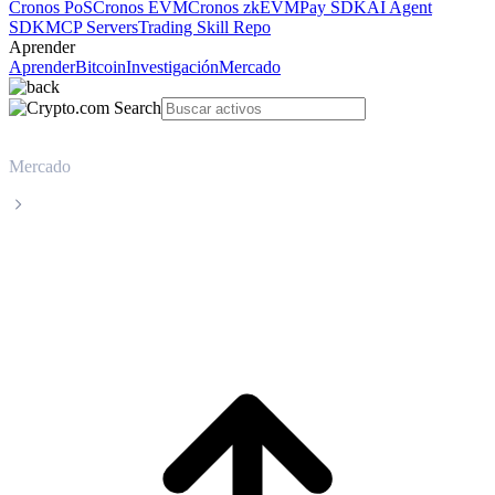
Cronos PoS
Cronos EVM
Cronos zkEVM
Pay SDK
AI Agent
SDK
MCP Servers
Trading Skill Repo
Aprender
Aprender
Bitcoin
Investigación
Mercado
Mercado
Aave
Precio en tiempo real de Aave AAVE