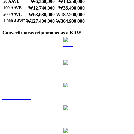
₩6,368,000
₩18,250,000
50
AAVE
₩12,740,000
₩36,490,000
100
AAVE
₩63,680,000
₩182,500,000
500
AAVE
₩127,400,000
₩364,900,000
1,000
AAVE
Convertir otras criptomonedas a KRW
BTC a KRW
ETH a KRW
USDT a KRW
BNB a KRW