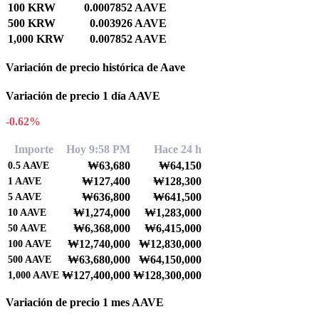
100 KRW
0.0007852 AAVE
500 KRW
0.003926 AAVE
1,000 KRW
0.007852 AAVE
Variación de precio histórica de Aave
Variación de precio 1 día AAVE
-0.62%
Importe
Hoy 9:58 PM
Hace 24 h
₩63,680
₩64,150
0.5
AAVE
₩127,400
₩128,300
1
AAVE
₩636,800
₩641,500
5
AAVE
₩1,274,000
₩1,283,000
10
AAVE
₩6,368,000
₩6,415,000
50
AAVE
₩12,740,000
₩12,830,000
100
AAVE
₩63,680,000
₩64,150,000
500
AAVE
₩127,400,000
₩128,300,000
1,000
AAVE
Variación de precio 1 mes AAVE