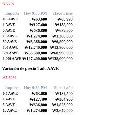
-8.08%
Importe
Hoy 9:58 PM
Hace 1 mes
₩63,680
₩68,990
0.5
AAVE
₩127,400
₩138,000
1
AAVE
₩636,800
₩689,900
5
AAVE
₩1,274,000
₩1,380,000
10
AAVE
₩6,368,000
₩6,899,000
50
AAVE
₩12,740,000
₩13,800,000
100
AAVE
₩63,680,000
₩68,990,000
500
AAVE
₩127,400,000
₩138,000,000
1,000
AAVE
Variación de precio 1 año AAVE
-65.50%
Importe
Hoy 9:58 PM
Hace 1 año
₩63,680
₩182,500
0.5
AAVE
₩127,400
₩364,900
1
AAVE
₩636,800
₩1,825,000
5
AAVE
₩1,274,000
₩3,649,000
10
AAVE