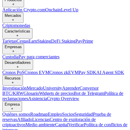
+
Aplicación Crypto.com
Onchain
Level Up
Mercados
+
Criptomonedas
Características
+
Tarjetas
Cestas
Earn
Staking
DeFi Staking
Pay
Prime
Empresas
+
Custodia
Pay para comerciantes
Desarrolladores
+
Cronos PoS
Cronos EVM
Cronos zkEVM
Pay SDK
AI Agent SDK
Recursos
+
Investigación
Mercado
University
Aprender
Conversor
BTC/KRW
Glosario
Widgets de precios
Bot de Telegram
Política de
reclamaciones
Asistencia
Crypto Overview
Empresa
+
Quiénes somos
Roadmap
Empleo
Socios
Seguridad
Prueba de
reservas
Afiliado
Licencias
Centro de exploración de
criptoactivos
Medio ambiente
Capital
Verificar
Política de conflictos de
intereses