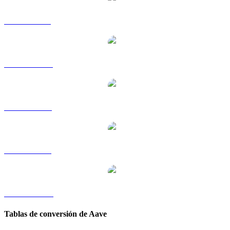
AAVE a GBP
AAVE a HKD
AAVE a RUB
AAVE a SGD
AAVE a TWD
Tablas de conversión de Aave