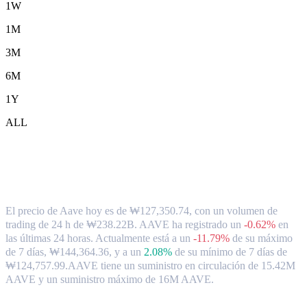
1W
1M
3M
6M
1Y
ALL
Tipo de cambio y datos del mercado de
Aave ( AAVE ) a KRW
El precio de Aave hoy es de ₩127,350.74, con un volumen de
trading de 24 h de ₩238.22B. AAVE ha registrado un
-0.62%
en
las últimas 24 horas.
Actualmente está a un
-11.79%
de su máximo
de 7 días, ₩144,364.36,
y a un
2.08%
de su mínimo de 7 días de
₩124,757.99.
AAVE tiene un suministro en circulación de 15.42M
AAVE y un suministro máximo de 16M AAVE.
Pares de conversión de Aave populares