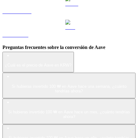
USDS a KRW
LEO a KRW
Preguntas frecuentes sobre la conversión de Aave
¿Cuál es el precio de Aave en KRW?
Si hubieras invertido 100 ₩ en Aave hace una semana, ¿cuánto
tendrías ahora?
Si hubieras invertido 100 ₩ en Aave hace un mes, ¿cuánto tendrías
ahora?
Si hubieras invertido 100 ₩ en Aave hace un año, ¿cuánto tendrías