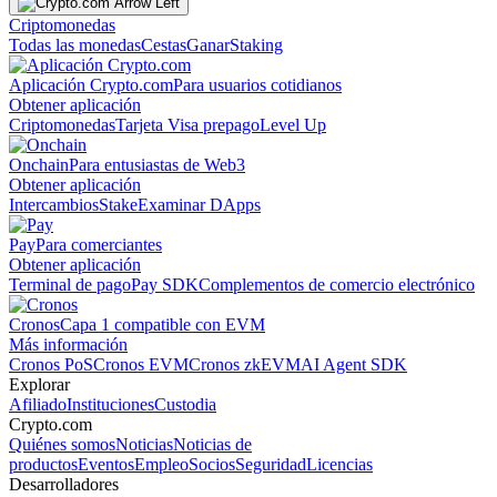
Criptomonedas
Todas las monedas
Cestas
Ganar
Staking
Aplicación Crypto.com
Para usuarios cotidianos
Obtener aplicación
Criptomonedas
Tarjeta Visa prepago
Level Up
Onchain
Para entusiastas de Web3
Obtener aplicación
Intercambios
Stake
Examinar DApps
Pay
Para comerciantes
Obtener aplicación
Terminal de pago
Pay SDK
Complementos de comercio electrónico
Cronos
Capa 1 compatible con EVM
Más información
Cronos PoS
Cronos EVM
Cronos zkEVM
AI Agent SDK
Explorar
Afiliado
Instituciones
Custodia
Crypto.com
Quiénes somos
Noticias
Noticias de
productos
Eventos
Empleo
Socios
Seguridad
Licencias
Desarrolladores