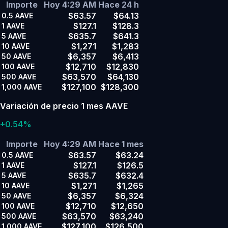
Importe
Hoy 4:29 AM
Hace 24 h
$63.57
$64.13
0.5
AAVE
$127.1
$128.3
1
AAVE
$635.7
$641.3
5
AAVE
$1,271
$1,283
10
AAVE
$6,357
$6,413
50
AAVE
$12,710
$12,830
100
AAVE
$63,570
$64,130
500
AAVE
$127,100
$128,300
1,000
AAVE
Variación de precio 1 mes AAVE
+0.54%
Importe
Hoy 4:29 AM
Hace 1 mes
$63.57
$63.24
0.5
AAVE
$127.1
$126.5
1
AAVE
$635.7
$632.4
5
AAVE
$1,271
$1,265
10
AAVE
$6,357
$6,324
50
AAVE
$12,710
$12,650
100
AAVE
$63,570
$63,240
500
AAVE
$127,100
$126,500
1,000
AAVE