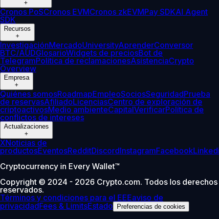
+
Cronos PoS
Cronos EVM
Cronos zkEVM
Pay SDK
AI Agent
SDK
Recursos
+
Investigación
Mercado
University
Aprender
Conversor
BTC/AUD
Glosario
Widgets de precios
Bot de
Telegram
Política de reclamaciones
Asistencia
Crypto
Overview
Empresa
+
Quiénes somos
Roadmap
Empleo
Socios
Seguridad
Prueba
de reservas
Afiliado
Licencias
Centro de exploración de
criptoactivos
Medio ambiente
Capital
Verificar
Política de
conflictos de intereses
Actualizaciones
+
X
Noticias de
productos
Eventos
Reddit
Discord
Instagram
Facebook
Linked
Cryptocurrency in Every Wallet™
Copyright © 2024 - 2026 Crypto.com. Todos los derechos
reservados.
Términos y condiciones para el EEE
aviso de
privacidad
Fees & Limits
Estado
Preferencias de cookies