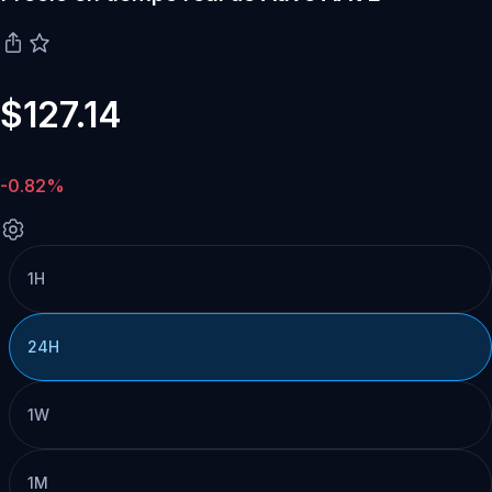
$127.14
-0.82%
1H
24H
1W
1M