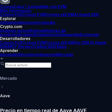
Cronos
Capa 1 compatible con EVM
Más información
Cronos PoS
Cronos EVM
Cronos zkEVM
AI Agent SDK
Explorar
Afiliado
Instituciones
Custodia
Crypto.com
Quiénes somos
Noticias
Noticias de
productos
Eventos
Empleo
Socios
Seguridad
Licencias
Desarrolladores
Cronos PoS
Cronos EVM
Cronos zkEVM
Pay SDK
AI Agent
SDK
MCP Servers
Trading Skill Repo
Aprender
Aprender
Bitcoin
Investigación
Mercado
Mercado
Aave
Precio en tiempo real de Aave AAVE