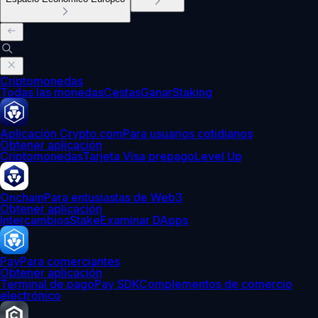
Criptomonedas
Todas las monedas
Cestas
Ganar
Staking
Aplicación Crypto.com
Para usuarios cotidianos
Obtener aplicación
Criptomonedas
Tarjeta Visa prepago
Level Up
Onchain
Para entusiastas de Web3
Obtener aplicación
Intercambios
Stake
Examinar DApps
Pay
Para comerciantes
Obtener aplicación
Terminal de pago
Pay SDK
Complementos de comercio
electrónico