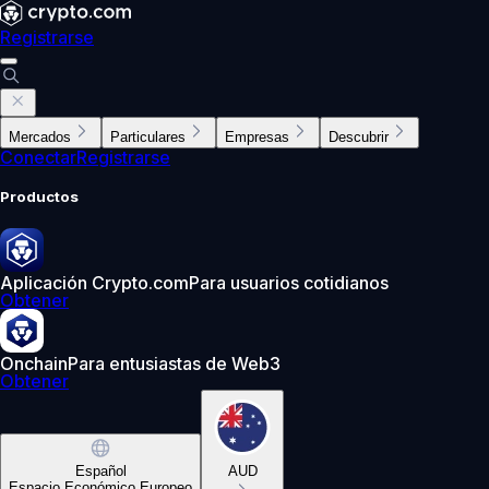
Registrarse
Mercados
Particulares
Empresas
Descubrir
Conectar
Registrarse
Productos
Aplicación Crypto.com
Para usuarios cotidianos
Obtener
Onchain
Para entusiastas de Web3
Obtener
Español
AUD
Espacio Económico Europeo