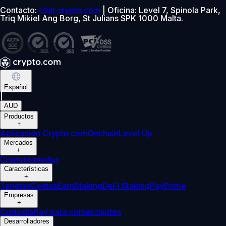
Contacto:
chat.crypto.com
| Oficina: Level 7, Spinola Park,
Triq Mikiel Ang Borg, St Julians SPK 1000 Malta.
Español
|
AUD
Productos
+
Aplicación Crypto.com
Onchain
Level Up
Mercados
+
Criptomonedas
Características
+
Tarjetas
Cestas
Earn
Staking
DeFi Staking
Pay
Prime
Empresas
+
Custodia
Pay para comerciantes
Desarrolladores