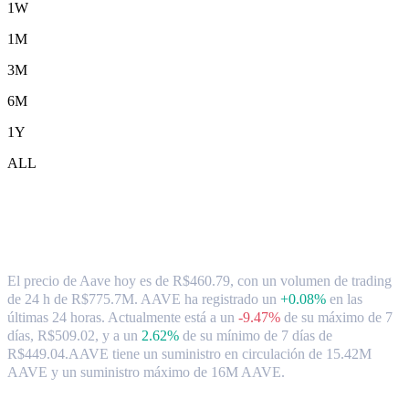
1W
1M
3M
6M
1Y
ALL
Tipo de cambio y datos del mercado de
Aave ( AAVE ) a BRL
El precio de Aave hoy es de R$460.79, con un volumen de trading
de 24 h de R$775.7M. AAVE ha registrado un
+0.08%
en las
últimas 24 horas.
Actualmente está a un
-9.47%
de su máximo de 7
días, R$509.02,
y a un
2.62%
de su mínimo de 7 días de
R$449.04.
AAVE tiene un suministro en circulación de 15.42M
AAVE y un suministro máximo de 16M AAVE.
Pares de conversión de Aave populares