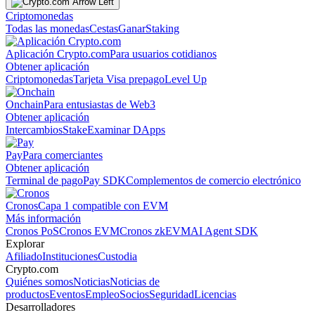
Criptomonedas
Todas las monedas
Cestas
Ganar
Staking
Aplicación Crypto.com
Para usuarios cotidianos
Obtener aplicación
Criptomonedas
Tarjeta Visa prepago
Level Up
Onchain
Para entusiastas de Web3
Obtener aplicación
Intercambios
Stake
Examinar DApps
Pay
Para comerciantes
Obtener aplicación
Terminal de pago
Pay SDK
Complementos de comercio electrónico
Cronos
Capa 1 compatible con EVM
Más información
Cronos PoS
Cronos EVM
Cronos zkEVM
AI Agent SDK
Explorar
Afiliado
Instituciones
Custodia
Crypto.com
Quiénes somos
Noticias
Noticias de
productos
Eventos
Empleo
Socios
Seguridad
Licencias
Desarrolladores