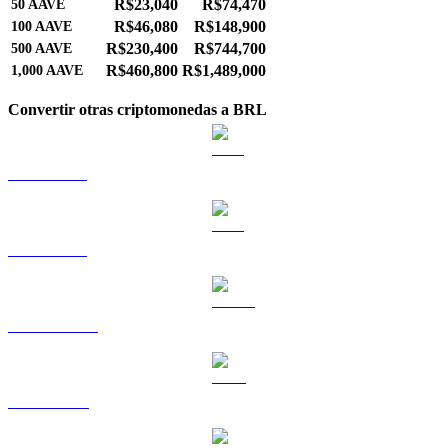
R$23,040
R$74,470
50
AAVE
R$46,080
R$148,900
100
AAVE
R$230,400
R$744,700
500
AAVE
R$460,800
R$1,489,000
1,000
AAVE
Convertir otras criptomonedas a BRL
BTC a BRL
ETH a BRL
USDT a BRL
BNB a BRL