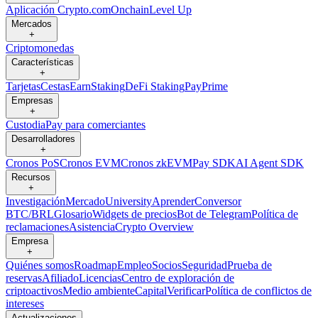
Aplicación Crypto.com
Onchain
Level Up
Mercados
+
Criptomonedas
Características
+
Tarjetas
Cestas
Earn
Staking
DeFi Staking
Pay
Prime
Empresas
+
Custodia
Pay para comerciantes
Desarrolladores
+
Cronos PoS
Cronos EVM
Cronos zkEVM
Pay SDK
AI Agent SDK
Recursos
+
Investigación
Mercado
University
Aprender
Conversor
BTC/BRL
Glosario
Widgets de precios
Bot de Telegram
Política de
reclamaciones
Asistencia
Crypto Overview
Empresa
+
Quiénes somos
Roadmap
Empleo
Socios
Seguridad
Prueba de
reservas
Afiliado
Licencias
Centro de exploración de
criptoactivos
Medio ambiente
Capital
Verificar
Política de conflictos de
intereses
Actualizaciones