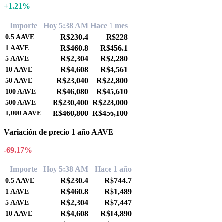
+1.21%
Importe
Hoy 5:38 AM
Hace 1 mes
R$230.4
R$228
0.5
AAVE
R$460.8
R$456.1
1
AAVE
R$2,304
R$2,280
5
AAVE
R$4,608
R$4,561
10
AAVE
R$23,040
R$22,800
50
AAVE
R$46,080
R$45,610
100
AAVE
R$230,400
R$228,000
500
AAVE
R$460,800
R$456,100
1,000
AAVE
Variación de precio 1 año AAVE
-69.17%
Importe
Hoy 5:38 AM
Hace 1 año
R$230.4
R$744.7
0.5
AAVE
R$460.8
R$1,489
1
AAVE
R$2,304
R$7,447
5
AAVE
R$4,608
R$14,890
10
AAVE