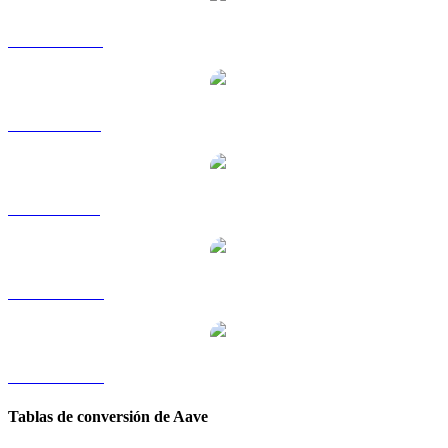
AAVE a HKD
AAVE a RUB
AAVE a SGD
AAVE a TWD
AAVE a KRW
Tablas de conversión de Aave