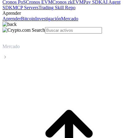
Cronos PoS
Cronos EVM
Cronos zkEVM
Pay SDK
AI Agent
SDK
MCP Servers
Trading Skill Repo
Aprender
Aprender
Bitcoin
Investigación
Mercado
Mercado
Aave
Precio en tiempo real de Aave AAVE