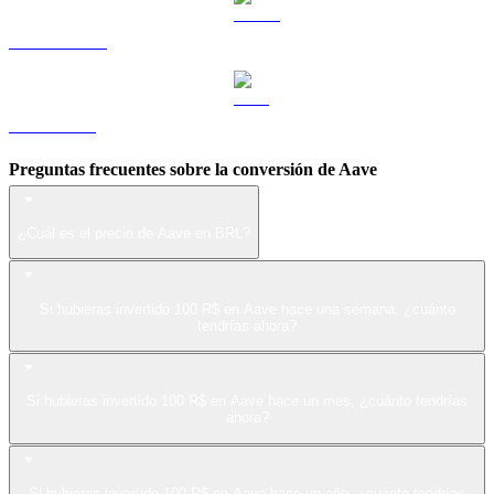
USDS a BRL
LEO a BRL
Preguntas frecuentes sobre la conversión de Aave
¿Cuál es el precio de Aave en BRL?
Si hubieras invertido 100 R$ en Aave hace una semana, ¿cuánto
tendrías ahora?
Si hubieras invertido 100 R$ en Aave hace un mes, ¿cuánto tendrías
ahora?
Si hubieras invertido 100 R$ en Aave hace un año, ¿cuánto tendrías