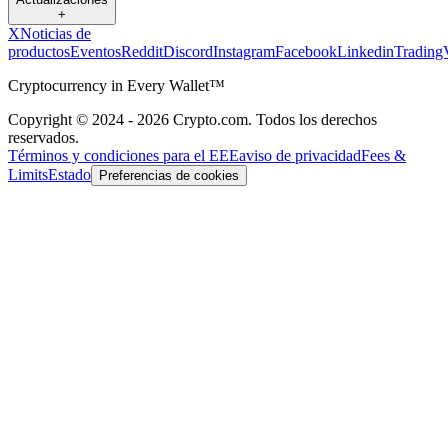
+
X
Noticias de
productos
Eventos
Reddit
Discord
Instagram
Facebook
Linkedin
Trading
Cryptocurrency in Every Wallet™
Copyright © 2024 - 2026 Crypto.com. Todos los derechos
reservados.
Términos y condiciones para el EEE
aviso de privacidad
Fees &
Limits
Estado
Preferencias de cookies